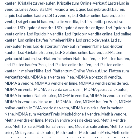
kaufen
,
Kristalle zu verkaufen
,
Kristalle zum Online-Verkauf
,
Lastre Lsd in
vendita
,
Linea Acquista DMT vicino a me
,
Liquid Lsd gebraucht kaufen
,
Liquid Lsd online kaufen
,
LSD à vendre
,
Lsd Blotter online kaufen
,
Lsd en
venta
,
Lsd gebraucht kaufen
,
Lsd in vendita
,
Lsd in vendita prezzo
,
Lsd
kaufen
,
LSD liquide à vendre
,
LSD liquide à vendre en ligne
,
Lsd líquido a la
venta online
,
Lsd liquido in vendita
,
Lsd liquido in vendita online
,
Lsd online
kaufen
,
Lsd online kaufen in meiner Nähe
,
Lsd precio de venta
,
Lsd zu
verkaufen Preis
,
Lsd-Blätter zum Verkauf in meiner Nähe
,
Lsd-Blotter
kaufen
,
Lsd-Gelatine kaufen
,
Lsd-Gelatine online kaufen
,
Lsd-Platten
gebraucht kaufen
,
Lsd-Platten in meiner Nähe kaufen
,
Lsd-Platten kaufen
,
Lsd-Platten kaufen Preis
,
Lsd-Platten online kaufen
,
Lsd-Platten online
kaufen In meiner Nähe
,
Lsd-Platten zum Online-Verkauf
,
Lsd-Platten zum
Verkaufspreis
,
MDMA a la venta en línea
,
MDMA a prezzo di vendita
,
MDMA à vendre
,
MDMA à vendre en ligne
,
MDMA à vendre près de moi
,
MDMA en venta
,
MDMA en venta cerca de mí
,
MDMA gebraucht kaufen
,
MDMA in meiner Nähe kaufen
,
MDMA in vendita
,
MDMA in vendita online
,
MDMA in vendita vicino a me
,
MDMA kaufen
,
MDMA kaufen Preis
,
MDMA
online kaufen
,
MDMA precio de venta
,
MDMA zu verkaufen in meiner
Nähe
,
MDMA zum Verkauf Preis
,
Méphédrone à vendre
,
Meth à vendre
,
Meth à vendre en ligne
,
Meth à vendre près de chez moi
,
Meth à vendre
prix
,
Meth for sale
,
Meth for sale near me
,
Meth for sale online
,
Meth for sale
price
,
Meth gebraucht kaufen
,
Meth kaufen
,
Meth kaufen Preis
,
Meth online