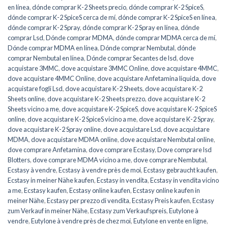
en línea
,
dónde comprar K-2 Sheets precio
,
dónde comprar K-2 SpiceS
,
dónde comprar K-2 SpiceS cerca de mí
,
dónde comprar K-2 SpiceS en línea
,
dónde comprar K-2 Spray
,
dónde comprar K-2 Spray en línea
,
dónde
comprar Lsd
,
Dónde comprar MDMA
,
dónde comprar MDMA cerca de mí
,
Dónde comprar MDMA en línea
,
Dónde comprar Nembutal
,
dónde
comprar Nembutal en línea
,
Dónde comprar Secantes de lsd
,
dove
acquistare 3MMC
,
dove acquistare 3MMC Online
,
dove acquistare 4MMC
,
dove acquistare 4MMC Online
,
dove acquistare Anfetamina liquida
,
dove
acquistare fogli Lsd
,
dove acquistare K-2 Sheets
,
dove acquistare K-2
Sheets online
,
dove acquistare K-2 Sheets prezzo
,
dove acquistare K-2
Sheets vicino a me
,
dove acquistare K-2 SpiceS
,
dove acquistare K-2 SpiceS
online
,
dove acquistare K-2 SpiceS vicino a me
,
dove acquistare K-2 Spray
,
dove acquistare K-2 Spray online
,
dove acquistare Lsd
,
dove acquistare
MDMA
,
dove acquistare MDMA online
,
dove acquistare Nembutal online
,
dove comprare Anfetamina
,
dove comprare Ecstasy
,
Dove comprare lsd
Blotters
,
dove comprare MDMA vicino a me
,
dove comprare Nembutal
,
Ecstasy à vendre
,
Ecstasy à vendre près de moi
,
Ecstasy gebraucht kaufen
,
Ecstasy in meiner Nähe kaufen
,
Ecstasy in vendita
,
Ecstasy in vendita vicino
a me
,
Ecstasy kaufen
,
Ecstasy online kaufen
,
Ecstasy online kaufen in
meiner Nähe
,
Ecstasy per prezzo di vendita
,
Ecstasy Preis kaufen
,
Ecstasy
zum Verkauf in meiner Nähe
,
Ecstasy zum Verkaufspreis
,
Eutylone à
vendre
,
Eutylone à vendre près de chez moi
,
Eutylone en vente en ligne
,