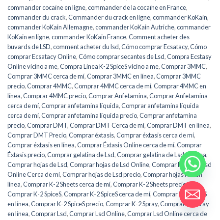
commander cocaïne en ligne
,
commander de la cocaïne en France
,
commander du crack
,
Commander du crack en ligne
,
commander KoKain
,
commander KoKain Allemagne
,
commander KoKain Autriche
,
commander
KoKain en ligne
,
commander KoKain France
,
Comment acheter des
buvards de LSD
,
comment acheter du lsd
,
Cómo comprar Ecsatacy
,
Cómo
comprar Ecsatacy Online
,
Cómo comprar secantes de Lsd
,
Compra Ecstasy
Online vicino a me
,
Compra Linea K-2 SpiceS vicino a me
,
Comprar 3MMC
,
Comprar 3MMC cerca de mí
,
Comprar 3MMC en línea
,
Comprar 3MMC
precio
,
Comprar 4MMC
,
Comprar 4MMC cerca de mí
,
Comprar 4MMC en
línea
,
Comprar 4MMC precio
,
Comprar Anfetamina
,
Comprar Anfetamina
cerca de mí
,
Comprar anfetamina líquida
,
Comprar anfetamina líquida
cerca de mí
,
Comprar anfetamina líquida precio
,
Comprar anfetamina
precio
,
Comprar DMT
,
Comprar DMT Cerca de mí
,
Comprar DMT en línea
,
Comprar DMT Precio
,
Comprar éxtasis
,
Comprar éxtasis cerca de mí
,
Comprar éxtasis en línea
,
Comprar Éxtasis Online cerca de mí
,
Comprar
Éxtasis precio
,
Comprar gelatina de Lsd
,
Comprar gelatina de Lsd en línea
,
Comprar hojas de Lsd
,
Comprar hojas de Lsd Online
,
Comprar hojas de Lsd
Online Cerca de mí
,
Comprar hojas de Lsd precio
,
Comprar hojas K-2 en
línea
,
Comprar K-2 Sheets cerca de mí
,
Comprar K-2 Sheets precio
,
Comprar K-2 SpiceS
,
Comprar K-2 SpiceS cerca de mí
,
Comprar K-2 SpiceS
en línea
,
Comprar K-2 SpiceS precio
,
Comprar K-2 Spray
,
Comprar K-2 Sray
en línea
,
Comprar Lsd
,
Comprar Lsd Online
,
Comprar Lsd Online cerca de