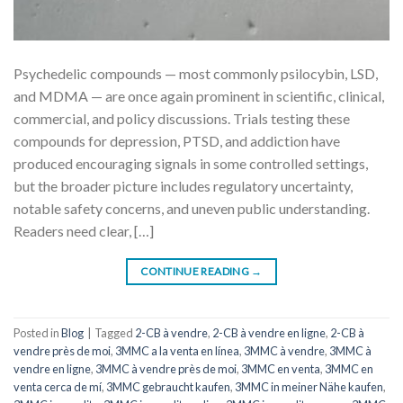
Psychedelic compounds — most commonly psilocybin, LSD,
and MDMA — are once again prominent in scientific, clinical,
commercial, and policy discussions. Trials testing these
compounds for depression, PTSD, and addiction have
produced encouraging signals in some controlled settings,
but the broader picture includes regulatory uncertainty,
notable safety concerns, and uneven public understanding.
Readers need clear, […]
CONTINUE READING
→
Posted in
Blog
|
Tagged
2-CB à vendre
,
2-CB à vendre en ligne
,
2-CB à
vendre près de moi
,
3MMC a la venta en línea
,
3MMC à vendre
,
3MMC à
vendre en ligne
,
3MMC à vendre près de moi
,
3MMC en venta
,
3MMC en
venta cerca de mí
,
3MMC gebraucht kaufen
,
3MMC in meiner Nähe kaufen
,