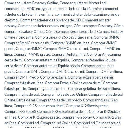
Come acquistare Ecsatacy Online
,
Come acquistare i blotter Lsd
,
commander 4MMC en ligne
,
comment acheter de la kétamine
,
comment
acheter de la kétamine en ligne
,
comment acheter de la kétamine près de
chez moi
,
Comment acheter des buvards de LSD
,
Comment acheter
ecstasy
,
Comment acheter ecstasy en ligne
,
Cómo comprar Ecsatacy
,
Cómo
comprar Ecsatacy Online
,
Cómo comprar secantes de Lsd
,
Compra Ecstasy
Online vicino a me
,
Compra Linea K-2 SpiceS vicino a me
,
Comprar 3MMC
,
Comprar 3MMC cerca de mí
,
Comprar 3MMC en línea
,
Comprar 3MMC
precio
,
Comprar 4MMC
,
Comprar 4MMC cerca de mí
,
Comprar 4MMC en
línea
,
Comprar 4MMC precio
,
Comprar Anfetamina
,
Comprar Anfetamina
cerca de mí
,
Comprar anfetamina líquida
,
Comprar anfetamina líquida
cerca de mí
,
Comprar anfetamina líquida precio
,
Comprar anfetamina
precio
,
Comprar DMT
,
Comprar DMT Cerca de mí
,
Comprar DMT en línea
,
Comprar DMT Precio
,
Comprar éxtasis
,
Comprar éxtasis cerca de mí
,
Comprar éxtasis en línea
,
Comprar Éxtasis Online cerca de mí
,
Comprar
Éxtasis precio
,
Comprar gelatina de Lsd
,
Comprar gelatina de Lsd en línea
,
Comprar hojas de Lsd
,
Comprar hojas de Lsd Online
,
Comprar hojas de Lsd
Online Cerca de mí
,
Comprar hojas de Lsd precio
,
Comprar hojas K-2 en
línea
,
Comprar K-2 Sheets cerca de mí
,
Comprar K-2 Sheets precio
,
Comprar K-2 SpiceS
,
Comprar K-2 SpiceS cerca de mí
,
Comprar K-2 SpiceS
en línea
,
Comprar K-2 SpiceS precio
,
Comprar K-2 Spray
,
Comprar K-2 Sray
en línea
,
Comprar Lsd
,
Comprar Lsd Online
,
Comprar Lsd Online cerca de