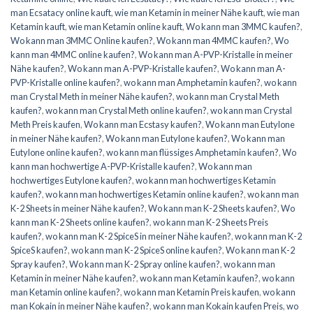
man Ecsatacy online kauft
,
wie man Ketamin in meiner Nähe kauft
,
wie man
Ketamin kauft
,
wie man Ketamin online kauft
,
Wo kann man 3MMC kaufen?
,
Wo kann man 3MMC Online kaufen?
,
Wo kann man 4MMC kaufen?
,
Wo
kann man 4MMC online kaufen?
,
Wo kann man A-PVP-Kristalle in meiner
Nähe kaufen?
,
Wo kann man A-PVP-Kristalle kaufen?
,
Wo kann man A-
PVP-Kristalle online kaufen?
,
wo kann man Amphetamin kaufen?
,
wo kann
man Crystal Meth in meiner Nähe kaufen?
,
wo kann man Crystal Meth
kaufen?
,
wo kann man Crystal Meth online kaufen?
,
wo kann man Crystal
Meth Preis kaufen
,
Wo kann man Ecstasy kaufen?
,
Wo kann man Eutylone
in meiner Nähe kaufen?
,
Wo kann man Eutylone kaufen?
,
Wo kann man
Eutylone online kaufen?
,
wo kann man flüssiges Amphetamin kaufen?
,
Wo
kann man hochwertige A-PVP-Kristalle kaufen?
,
Wo kann man
hochwertiges Eutylone kaufen?
,
wo kann man hochwertiges Ketamin
kaufen?
,
wo kann man hochwertiges Ketamin online kaufen?
,
wo kann man
K-2 Sheets in meiner Nähe kaufen?
,
Wo kann man K-2 Sheets kaufen?
,
Wo
kann man K-2 Sheets online kaufen?
,
wo kann man K-2 Sheets Preis
kaufen?
,
wo kann man K-2 SpiceS in meiner Nähe kaufen?
,
wo kann man K-2
SpiceS kaufen?
,
wo kann man K-2 SpiceS online kaufen?
,
Wo kann man K-2
Spray kaufen?
,
Wo kann man K-2 Spray online kaufen?
,
wo kann man
Ketamin in meiner Nähe kaufen?
,
wo kann man Ketamin kaufen?
,
wo kann
man Ketamin online kaufen?
,
wo kann man Ketamin Preis kaufen
,
wo kann
man Kokain in meiner Nähe kaufen?
,
wo kann man Kokain kaufen Preis
,
wo