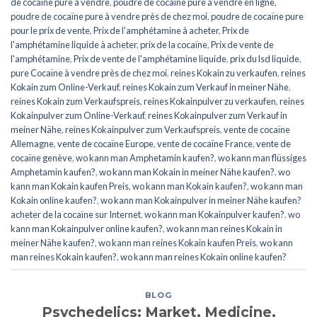
de cocaïne pure à vendre
,
poudre de cocaïne pure à vendre en ligne
,
poudre de cocaïne pure à vendre près de chez moi
,
poudre de cocaïne pure
pour le prix de vente
,
Prix de l'amphétamine à acheter
,
Prix de
l'amphétamine liquide à acheter
,
prix de la cocaïne
,
Prix de vente de
l'amphétamine
,
Prix de vente de l'amphétamine liquide
,
prix du lsd liquide
,
pure Cocaïne à vendre près de chez moi
,
reines Kokain zu verkaufen
,
reines
Kokain zum Online-Verkauf
,
reines Kokain zum Verkauf in meiner Nähe
,
reines Kokain zum Verkaufspreis
,
reines Kokainpulver zu verkaufen
,
reines
Kokainpulver zum Online-Verkauf
,
reines Kokainpulver zum Verkauf in
meiner Nähe
,
reines Kokainpulver zum Verkaufspreis
,
vente de cocaïne
Allemagne
,
vente de cocaïne Europe
,
vente de cocaïne France
,
vente de
cocaïne genève
,
wo kann man Amphetamin kaufen?
,
wo kann man flüssiges
Amphetamin kaufen?
,
wo kann man Kokain in meiner Nähe kaufen?
,
wo
kann man Kokain kaufen Preis
,
wo kann man Kokain kaufen?
,
wo kann man
Kokain online kaufen?
,
wo kann man Kokainpulver in meiner Nähe kaufen?
acheter de la cocaïne sur Internet
,
wo kann man Kokainpulver kaufen?
,
wo
kann man Kokainpulver online kaufen?
,
wo kann man reines Kokain in
meiner Nähe kaufen?
,
wo kann man reines Kokain kaufen Preis
,
wo kann
man reines Kokain kaufen?
,
wo kann man reines Kokain online kaufen?
BLOG
Psychedelics: Market, Medicine,