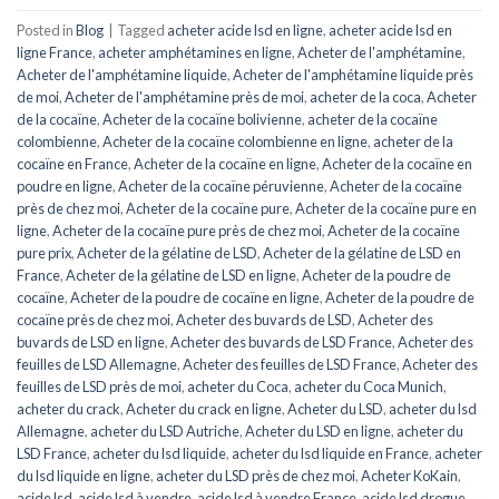
Posted in
Blog
|
Tagged
acheter acide lsd en ligne
,
acheter acide lsd en
ligne France
,
acheter amphétamines en ligne
,
Acheter de l'amphétamine
,
Acheter de l'amphétamine liquide
,
Acheter de l'amphétamine liquide près
de moi
,
Acheter de l'amphétamine près de moi
,
acheter de la coca
,
Acheter
de la cocaïne
,
Acheter de la cocaïne bolivienne
,
acheter de la cocaïne
colombienne
,
Acheter de la cocaïne colombienne en ligne
,
acheter de la
cocaïne en France
,
Acheter de la cocaïne en ligne
,
Acheter de la cocaïne en
poudre en ligne
,
Acheter de la cocaïne péruvienne
,
Acheter de la cocaïne
près de chez moi
,
Acheter de la cocaïne pure
,
Acheter de la cocaïne pure en
ligne
,
Acheter de la cocaïne pure près de chez moi
,
Acheter de la cocaïne
pure prix
,
Acheter de la gélatine de LSD
,
Acheter de la gélatine de LSD en
France
,
Acheter de la gélatine de LSD en ligne
,
Acheter de la poudre de
cocaïne
,
Acheter de la poudre de cocaïne en ligne
,
Acheter de la poudre de
cocaïne près de chez moi
,
Acheter des buvards de LSD
,
Acheter des
buvards de LSD en ligne
,
Acheter des buvards de LSD France
,
Acheter des
feuilles de LSD Allemagne
,
Acheter des feuilles de LSD France
,
Acheter des
feuilles de LSD près de moi
,
acheter du Coca
,
acheter du Coca Munich
,
acheter du crack
,
Acheter du crack en ligne
,
Acheter du LSD
,
acheter du lsd
Allemagne
,
acheter du LSD Autriche
,
Acheter du LSD en ligne
,
acheter du
LSD France
,
acheter du lsd liquide
,
acheter du lsd liquide en France
,
acheter
du lsd liquide en ligne
,
acheter du LSD près de chez moi
,
Acheter KoKain
,
acide lsd
,
acide lsd à vendre
,
acide lsd à vendre France
,
acide lsd drogue
,