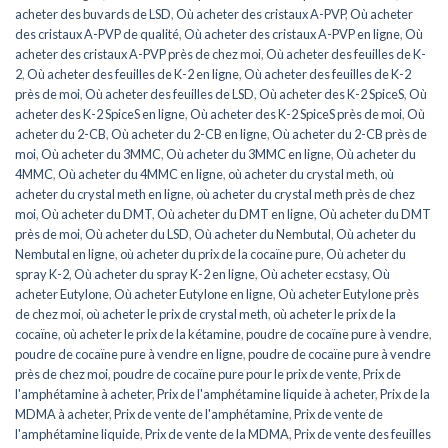
acheter des buvards de LSD
,
Où acheter des cristaux A-PVP
,
Où acheter
des cristaux A-PVP de qualité
,
Où acheter des cristaux A-PVP en ligne
,
Où
acheter des cristaux A-PVP près de chez moi
,
Où acheter des feuilles de K-
2
,
Où acheter des feuilles de K-2 en ligne
,
Où acheter des feuilles de K-2
près de moi
,
Où acheter des feuilles de LSD
,
Où acheter des K-2 SpiceS
,
Où
acheter des K-2 SpiceS en ligne
,
Où acheter des K-2 SpiceS près de moi
,
Où
acheter du 2-CB
,
Où acheter du 2-CB en ligne
,
Où acheter du 2-CB près de
moi
,
Où acheter du 3MMC
,
Où acheter du 3MMC en ligne
,
Où acheter du
4MMC
,
Où acheter du 4MMC en ligne
,
où acheter du crystal meth
,
où
acheter du crystal meth en ligne
,
où acheter du crystal meth près de chez
moi
,
Où acheter du DMT
,
Où acheter du DMT en ligne
,
Où acheter du DMT
près de moi
,
Où acheter du LSD
,
Où acheter du Nembutal
,
Où acheter du
Nembutal en ligne
,
où acheter du prix de la cocaïne pure
,
Où acheter du
spray K-2
,
Où acheter du spray K-2 en ligne
,
Où acheter ecstasy
,
Où
acheter Eutylone
,
Où acheter Eutylone en ligne
,
Où acheter Eutylone près
de chez moi
,
où acheter le prix de crystal meth
,
où acheter le prix de la
cocaïne
,
où acheter le prix de la kétamine
,
poudre de cocaïne pure à vendre
,
poudre de cocaïne pure à vendre en ligne
,
poudre de cocaïne pure à vendre
près de chez moi
,
poudre de cocaïne pure pour le prix de vente
,
Prix de
l'amphétamine à acheter
,
Prix de l'amphétamine liquide à acheter
,
Prix de la
MDMA à acheter
,
Prix de vente de l'amphétamine
,
Prix de vente de
l'amphétamine liquide
,
Prix de vente de la MDMA
,
Prix de vente des feuilles