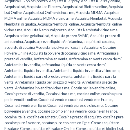
Acquista K-2 SpiceS prezzo
,
Acquista K-2 Spray
,
Acquista K-2 Sray online
,
Acquista Lsd
,
Acquista Lsd Blotters
,
Acquista Lsd Blotters online
,
Acquista
Lsd Online
,
Acquista Lsd Online vicino a me
,
Acquista MDMA
,
Acquista
MDMA online
,
Acquista MDMA vicino a me
,
Acquista Nembutal
,
Acquista
Nembutal di qualità
,
Acquista Nembutal online
,
Acquista Nembutal online
vicino a me
,
Acquista Nembutal prezzo
,
Acquista Nembutal vicino a me
,
Acquista online gelatina Lsd
,
Acquista prezzo 3MMC
,
Acquista prezzo di
anfetamina
,
Acquista prezzo liquido Anfetamina
,
acquisto di cocaina
,
acquisto di cocaina Acquista la polvere di cocaina Acquistare Cocaine
Polvere Online Acquista la polvere di cocaina vicino a me
,
Anfetamina a
prezzo di vendita
,
Anfetamina en venta
,
Anfetamina en venta cerca de mí
,
Anfetamina in vendita
,
anfetamina líquida en venta cerca de mí
,
Anfetamina liquida in vendita
,
Anfetamina liquida in vendita vicino a me
,
Anfetamina líquida para el precio de venta
,
anfetamina líquida para la
venta
,
Anfetamina liquida per prezzo di vendita
,
Anfetamina precio de
venta
,
Anfetamine in vendita vicino a me
,
Cocain per le vendite online
,
Cocain prezzo di vendita
,
Cocain vicino a me
,
cocaina online
,
cocaina pura
per le vendite online
,
Cocaïne à vendre
,
cocaïne à vendre en France
,
Cocaïne à vendre en ligne
,
Cocaïne à vendre près de chez moi
,
Cocaïne
bolivienne à vendre
,
cocaïne colombienne à vendre
,
cocaïne en France
,
cocaïne Italie
,
cocaïne ou acheter
,
Cocaine prezzo di acquisto
,
cocaïne pure
,
cocaïne pure à vendre
,
cocaïne pure en vente en ligne
,
Come acquistare
Ecsatacy
,
Come acquistare Ecsatacy Online
,
Come acquistare i blotter Lsd
,