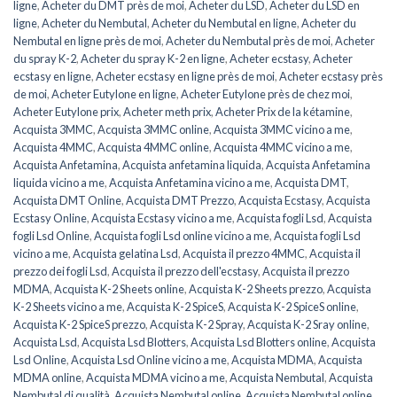
ligne
,
Acheter du DMT près de moi
,
Acheter du LSD
,
Acheter du LSD en
ligne
,
Acheter du Nembutal
,
Acheter du Nembutal en ligne
,
Acheter du
Nembutal en ligne près de moi
,
Acheter du Nembutal près de moi
,
Acheter
du spray K-2
,
Acheter du spray K-2 en ligne
,
Acheter ecstasy
,
Acheter
ecstasy en ligne
,
Acheter ecstasy en ligne près de moi
,
Acheter ecstasy près
de moi
,
Acheter Eutylone en ligne
,
Acheter Eutylone près de chez moi
,
Acheter Eutylone prix
,
Acheter meth prix
,
Acheter Prix de la kétamine
,
Acquista 3MMC
,
Acquista 3MMC online
,
Acquista 3MMC vicino a me
,
Acquista 4MMC
,
Acquista 4MMC online
,
Acquista 4MMC vicino a me
,
Acquista Anfetamina
,
Acquista anfetamina liquida
,
Acquista Anfetamina
liquida vicino a me
,
Acquista Anfetamina vicino a me
,
Acquista DMT
,
Acquista DMT Online
,
Acquista DMT Prezzo
,
Acquista Ecstasy
,
Acquista
Ecstasy Online
,
Acquista Ecstasy vicino a me
,
Acquista fogli Lsd
,
Acquista
fogli Lsd Online
,
Acquista fogli Lsd online vicino a me
,
Acquista fogli Lsd
vicino a me
,
Acquista gelatina Lsd
,
Acquista il prezzo 4MMC
,
Acquista il
prezzo dei fogli Lsd
,
Acquista il prezzo dell'ecstasy
,
Acquista il prezzo
MDMA
,
Acquista K-2 Sheets online
,
Acquista K-2 Sheets prezzo
,
Acquista
K-2 Sheets vicino a me
,
Acquista K-2 SpiceS
,
Acquista K-2 SpiceS online
,
Acquista K-2 SpiceS prezzo
,
Acquista K-2 Spray
,
Acquista K-2 Sray online
,
Acquista Lsd
,
Acquista Lsd Blotters
,
Acquista Lsd Blotters online
,
Acquista
Lsd Online
,
Acquista Lsd Online vicino a me
,
Acquista MDMA
,
Acquista
MDMA online
,
Acquista MDMA vicino a me
,
Acquista Nembutal
,
Acquista
Nembutal di qualità
,
Acquista Nembutal online
,
Acquista Nembutal online