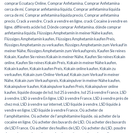
comprar Ecsatacy Online
,
Comprar Anfetamina
,
Comprar Anfetamina
cerca de mí
,
Comprar anfetamina líquida
,
Comprar anfetamina líquida
cerca de mí
,
Comprar anfetamina líquida precio
,
Comprar anfetamina
precio
,
Crack a vendre
,
Crack a vendre en ligne
,
crack Cocaïne à vendre en
ligne
,
différents acide lsd
,
Dónde comprar Anfetamina
,
dónde comprar
anfetamina líquida
,
Flüssiges Amphetamin in meiner Nähe kaufen
,
Flüssiges Amphetamin kaufen
,
Flüssiges Amphetamin kaufen Preis
,
flüssiges Amphetamin zu verkaufen
,
flüssiges Amphetamin zum Verkauf in
meiner Nähe
,
flüssiges Amphetamin zum Verkaufspreis
,
Kaufen Sie reines
Kokain
,
Kaufen Sie reines Kokain in meiner Nähe
,
Kaufen Sie reines Kokain
online
,
Kaufen Sie reines Kokain Preis
,
Kokain in meiner Nähe kaufen
,
Kokain kaufen
,
Kokain kaufen Preis
,
Kokain online kaufen
,
Kokain zu
verkaufen
,
Kokain zum Online-Verkauf
,
Kokain zum Verkauf in meiner
Nähe
,
Kokain zum Verkaufspreis
,
Kokainpulver in meiner Nähe kaufen
,
Kokainpulver kaufen
,
Kokainpulver kaufen Preis
,
Kokainpulver online
kaufen
,
liquide dosage de lsd
,
lsd 25 à vendre
,
lsd 25 à vendre France
,
LSD
à vendre
,
LSD à vendre En ligne
,
LSD à vendre France
,
LSD à vendre près de
chez moi
,
LSD à vendre sur internet
,
LSD liquide à vendre
,
LSD liquide à
vendre en ligne
,
LSD liquide à vendre France
,
Où acheter de
l'amphétamine
,
Où acheter de l'amphétamine liquide
,
où acheter de la
cocaïne en ligne
,
Où acheter des buvards de LSD
,
Où acheter des buvards
de LSD France
,
Où acheter des feuilles de LSD
,
Où acheter du LSD
,
poudre