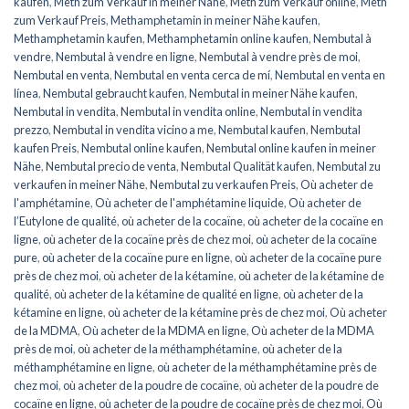
kaufen
,
Meth zum Verkauf in meiner Nähe
,
Meth zum Verkauf online
,
Meth
zum Verkauf Preis
,
Methamphetamin in meiner Nähe kaufen
,
Methamphetamin kaufen
,
Methamphetamin online kaufen
,
Nembutal à
vendre
,
Nembutal à vendre en ligne
,
Nembutal à vendre près de moi
,
Nembutal en venta
,
Nembutal en venta cerca de mí
,
Nembutal en venta en
línea
,
Nembutal gebraucht kaufen
,
Nembutal in meiner Nähe kaufen
,
Nembutal in vendita
,
Nembutal in vendita online
,
Nembutal in vendita
prezzo
,
Nembutal in vendita vicino a me
,
Nembutal kaufen
,
Nembutal
kaufen Preis
,
Nembutal online kaufen
,
Nembutal online kaufen in meiner
Nähe
,
Nembutal precio de venta
,
Nembutal Qualität kaufen
,
Nembutal zu
verkaufen in meiner Nähe
,
Nembutal zu verkaufen Preis
,
Où acheter de
l'amphétamine
,
Où acheter de l'amphétamine liquide
,
Où acheter de
l’Eutylone de qualité
,
où acheter de la cocaïne
,
où acheter de la cocaïne en
ligne
,
où acheter de la cocaïne près de chez moi
,
où acheter de la cocaïne
pure
,
où acheter de la cocaïne pure en ligne
,
où acheter de la cocaïne pure
près de chez moi
,
où acheter de la kétamine
,
où acheter de la kétamine de
qualité
,
où acheter de la kétamine de qualité en ligne
,
où acheter de la
kétamine en ligne
,
où acheter de la kétamine près de chez moi
,
Où acheter
de la MDMA
,
Où acheter de la MDMA en ligne
,
Où acheter de la MDMA
près de moi
,
où acheter de la méthamphétamine
,
où acheter de la
méthamphétamine en ligne
,
où acheter de la méthamphétamine près de
chez moi
,
où acheter de la poudre de cocaïne
,
où acheter de la poudre de
cocaïne en ligne
,
où acheter de la poudre de cocaïne près de chez moi
,
Où