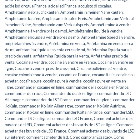
acide lsd drogue France
,
acide lsd France
,
acquisto di cocaina
,
Amphetamin gebraucht kaufen
,
Amphetamin in meiner Nähe kaufen
,
Amphetamin kaufen
,
Amphetamin kaufen Preis
,
Amphetamin zum Verkauf
in meiner Nähe
,
Amphetamin zum Verkaufspreis
,
Amphétamine à vendre
,
Amphétamine à vendre près de moi
,
Amphétamine liquide à vendre
,
Amphétamine liquide à vendre près de moi
,
Amphétamine Speed ​​​​à vendre
,
amphétamines à vendre
,
Anfetamina en venta
,
Anfetamina en venta cerca
de mí
,
anfetamina líquida en venta cerca de mí
,
Anfetamina líquida para el
precio de venta
,
anfetamina líquida para la venta
,
Anfetamina precio de
venta
,
Cocaïne à vendre
,
cocaïne à vendre en France
,
Cocaïne à vendre en
ligne
,
Cocaïne à vendre près de chez moi
,
Cocaïne bolivienne à vendre
,
cocaïne colombienne à vendre
,
cocaïne en France
,
cocaïne Italie
,
cocaïne ou
acheter
,
cocaïne pure
,
cocaïne pure à vendre
,
cocaïne pure en vente en
ligne
,
commander cocaïne en ligne
,
commander de la cocaïne en France
,
commander du crack
,
Commander du crack en ligne
,
commander du LSD
Allemagne
,
commander du LSD France
,
commander eutylone
,
commander
KoKain
,
commander KoKain Allemagne
,
commander KoKain Autriche
,
commander KoKain en ligne
,
commander KoKain France
,
commander LSD
,
Commander LSD en ligne
,
commander LSD France
,
Comment acheter des
buvards de LSD
,
Comment acheter des buvards de LSD en ligne
,
Comment
acheter des buvards de LSD France
,
Comment acheter des buvards de LSD
sur internet
,
comment acheter du lsd
,
Cómo comprar Ecsatacy
,
Cómo