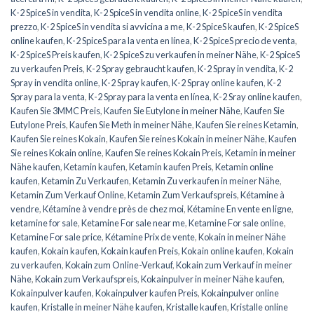
K-2 SpiceS in vendita
,
K-2 SpiceS in vendita online
,
K-2 SpiceS in vendita
prezzo
,
K-2 SpiceS in vendita si avvicina a me
,
K-2 SpiceS kaufen
,
K-2 SpiceS
online kaufen
,
K-2 SpiceS para la venta en línea
,
K-2 SpiceS precio de venta
,
K-2 SpiceS Preis kaufen
,
K-2 SpiceS zu verkaufen in meiner Nähe
,
K-2 SpiceS
zu verkaufen Preis
,
K-2 Spray gebraucht kaufen
,
K-2 Spray in vendita
,
K-2
Spray in vendita online
,
K-2 Spray kaufen
,
K-2 Spray online kaufen
,
K-2
Spray para la venta
,
K-2 Spray para la venta en línea
,
K-2 Sray online kaufen
,
Kaufen Sie 3MMC Preis
,
Kaufen Sie Eutylone in meiner Nähe
,
Kaufen Sie
Eutylone Preis
,
Kaufen Sie Meth in meiner Nähe
,
Kaufen Sie reines Ketamin
,
Kaufen Sie reines Kokain
,
Kaufen Sie reines Kokain in meiner Nähe
,
Kaufen
Sie reines Kokain online
,
Kaufen Sie reines Kokain Preis
,
Ketamin in meiner
Nähe kaufen
,
Ketamin kaufen
,
Ketamin kaufen Preis
,
Ketamin online
kaufen
,
Ketamin Zu Verkaufen
,
Ketamin Zu verkaufen in meiner Nähe
,
Ketamin Zum Verkauf Online
,
Ketamin Zum Verkaufspreis
,
Kétamine à
vendre
,
Kétamine à vendre près de chez moi
,
Kétamine En vente en ligne
,
ketamine for sale
,
Ketamine For sale near me
,
Ketamine For sale online
,
Ketamine For sale price
,
Kétamine Prix de vente
,
Kokain in meiner Nähe
kaufen
,
Kokain kaufen
,
Kokain kaufen Preis
,
Kokain online kaufen
,
Kokain
zu verkaufen
,
Kokain zum Online-Verkauf
,
Kokain zum Verkauf in meiner
Nähe
,
Kokain zum Verkaufspreis
,
Kokainpulver in meiner Nähe kaufen
,
Kokainpulver kaufen
,
Kokainpulver kaufen Preis
,
Kokainpulver online
kaufen
,
Kristalle in meiner Nähe kaufen
,
Kristalle kaufen
,
Kristalle online