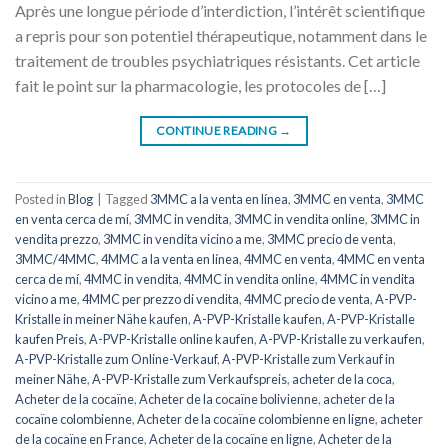
Après une longue période d’interdiction, l’intérêt scientifique
a repris pour son potentiel thérapeutique, notamment dans le
traitement de troubles psychiatriques résistants. Cet article
fait le point sur la pharmacologie, les protocoles de […]
CONTINUE READING
→
Posted in
Blog
|
Tagged
3MMC a la venta en línea
,
3MMC en venta
,
3MMC
en venta cerca de mí
,
3MMC in vendita
,
3MMC in vendita online
,
3MMC in
vendita prezzo
,
3MMC in vendita vicino a me
,
3MMC precio de venta
,
3MMC/4MMC
,
4MMC a la venta en línea
,
4MMC en venta
,
4MMC en venta
cerca de mí
,
4MMC in vendita
,
4MMC in vendita online
,
4MMC in vendita
vicino a me
,
4MMC per prezzo di vendita
,
4MMC precio de venta
,
A-PVP-
Kristalle in meiner Nähe kaufen
,
A-PVP-Kristalle kaufen
,
A-PVP-Kristalle
kaufen Preis
,
A-PVP-Kristalle online kaufen
,
A-PVP-Kristalle zu verkaufen
,
A-PVP-Kristalle zum Online-Verkauf
,
A-PVP-Kristalle zum Verkauf in
meiner Nähe
,
A-PVP-Kristalle zum Verkaufspreis
,
acheter de la coca
,
Acheter de la cocaïne
,
Acheter de la cocaïne bolivienne
,
acheter de la
cocaïne colombienne
,
Acheter de la cocaïne colombienne en ligne
,
acheter
de la cocaïne en France
,
Acheter de la cocaïne en ligne
,
Acheter de la