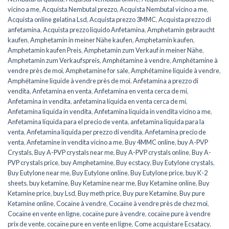
vicino a me
,
Acquista Nembutal prezzo
,
Acquista Nembutal vicino a me
,
Acquista online gelatina Lsd
,
Acquista prezzo 3MMC
,
Acquista prezzo di
anfetamina
,
Acquista prezzo liquido Anfetamina
,
Amphetamin gebraucht
kaufen
,
Amphetamin in meiner Nähe kaufen
,
Amphetamin kaufen
,
Amphetamin kaufen Preis
,
Amphetamin zum Verkauf in meiner Nähe
,
Amphetamin zum Verkaufspreis
,
Amphétamine à vendre
,
Amphétamine à
vendre près de moi
,
Amphetamine for sale
,
Amphétamine liquide à vendre
,
Amphétamine liquide à vendre près de moi
,
Anfetamina a prezzo di
vendita
,
Anfetamina en venta
,
Anfetamina en venta cerca de mí
,
Anfetamina in vendita
,
anfetamina líquida en venta cerca de mí
,
Anfetamina liquida in vendita
,
Anfetamina liquida in vendita vicino a me
,
Anfetamina líquida para el precio de venta
,
anfetamina líquida para la
venta
,
Anfetamina liquida per prezzo di vendita
,
Anfetamina precio de
venta
,
Anfetamine in vendita vicino a me
,
Buy 4MMC online
,
buy A-PVP
Crystals
,
Buy A-PVP crystals near me
,
Buy A-PVP crystals online
,
Buy A-
PVP crystals price
,
buy Amphetamine
,
Buy ecstacy
,
Buy Eutylone crystals
,
Buy Eutylone near me
,
Buy Eutylone online
,
Buy Eutylone price
,
buy K-2
sheets
,
buy ketamine
,
Buy Ketamine near me
,
Buy Ketamine online
,
Buy
Ketamine price
,
buy Lsd
,
Buy meth price
,
Buy pure Ketamine
,
Buy pure
Ketamine online
,
Cocaïne à vendre
,
Cocaïne à vendre près de chez moi
,
Cocaïne en vente en ligne
,
cocaïne pure à vendre
,
cocaïne pure à vendre
prix de vente
,
cocaïne pure en vente en ligne
,
Come acquistare Ecsatacy
,