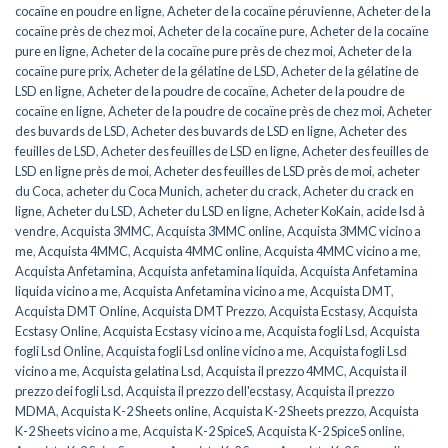
cocaïne en poudre en ligne
,
Acheter de la cocaïne péruvienne
,
Acheter de la
cocaïne près de chez moi
,
Acheter de la cocaïne pure
,
Acheter de la cocaïne
pure en ligne
,
Acheter de la cocaïne pure près de chez moi
,
Acheter de la
cocaïne pure prix
,
Acheter de la gélatine de LSD
,
Acheter de la gélatine de
LSD en ligne
,
Acheter de la poudre de cocaïne
,
Acheter de la poudre de
cocaïne en ligne
,
Acheter de la poudre de cocaïne près de chez moi
,
Acheter
des buvards de LSD
,
Acheter des buvards de LSD en ligne
,
Acheter des
feuilles de LSD
,
Acheter des feuilles de LSD en ligne
,
Acheter des feuilles de
LSD en ligne près de moi
,
Acheter des feuilles de LSD près de moi
,
acheter
du Coca
,
acheter du Coca Munich
,
acheter du crack
,
Acheter du crack en
ligne
,
Acheter du LSD
,
Acheter du LSD en ligne
,
Acheter KoKain
,
acide lsd à
vendre
,
Acquista 3MMC
,
Acquista 3MMC online
,
Acquista 3MMC vicino a
me
,
Acquista 4MMC
,
Acquista 4MMC online
,
Acquista 4MMC vicino a me
,
Acquista Anfetamina
,
Acquista anfetamina liquida
,
Acquista Anfetamina
liquida vicino a me
,
Acquista Anfetamina vicino a me
,
Acquista DMT
,
Acquista DMT Online
,
Acquista DMT Prezzo
,
Acquista Ecstasy
,
Acquista
Ecstasy Online
,
Acquista Ecstasy vicino a me
,
Acquista fogli Lsd
,
Acquista
fogli Lsd Online
,
Acquista fogli Lsd online vicino a me
,
Acquista fogli Lsd
vicino a me
,
Acquista gelatina Lsd
,
Acquista il prezzo 4MMC
,
Acquista il
prezzo dei fogli Lsd
,
Acquista il prezzo dell'ecstasy
,
Acquista il prezzo
MDMA
,
Acquista K-2 Sheets online
,
Acquista K-2 Sheets prezzo
,
Acquista
K-2 Sheets vicino a me
,
Acquista K-2 SpiceS
,
Acquista K-2 SpiceS online
,