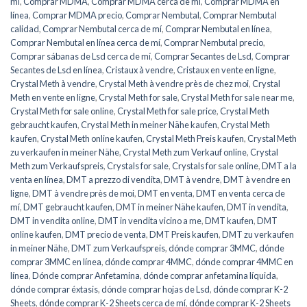
mí
,
Comprar MDMA
,
Comprar MDMA cerca de mí
,
Comprar MDMA en
línea
,
Comprar MDMA precio
,
Comprar Nembutal
,
Comprar Nembutal
calidad
,
Comprar Nembutal cerca de mí
,
Comprar Nembutal en línea
,
Comprar Nembutal en línea cerca de mí
,
Comprar Nembutal precio
,
Comprar sábanas de Lsd cerca de mí
,
Comprar Secantes de Lsd
,
Comprar
Secantes de Lsd en línea
,
Cristaux à vendre
,
Cristaux en vente en ligne
,
Crystal Meth à vendre
,
Crystal Meth à vendre près de chez moi
,
Crystal
Meth en vente en ligne
,
Crystal Meth for sale
,
Crystal Meth for sale near me
,
Crystal Meth for sale online
,
Crystal Meth for sale price
,
Crystal Meth
gebraucht kaufen
,
Crystal Meth in meiner Nähe kaufen
,
Crystal Meth
kaufen
,
Crystal Meth online kaufen
,
Crystal Meth Preis kaufen
,
Crystal Meth
zu verkaufen in meiner Nähe
,
Crystal Meth zum Verkauf online
,
Crystal
Meth zum Verkaufspreis
,
Crystals for sale
,
Crystals for sale online
,
DMT a la
venta en línea
,
DMT a prezzo di vendita
,
DMT à vendre
,
DMT à vendre en
ligne
,
DMT à vendre près de moi
,
DMT en venta
,
DMT en venta cerca de
mí
,
DMT gebraucht kaufen
,
DMT in meiner Nähe kaufen
,
DMT in vendita
,
DMT in vendita online
,
DMT in vendita vicino a me
,
DMT kaufen
,
DMT
online kaufen
,
DMT precio de venta
,
DMT Preis kaufen
,
DMT zu verkaufen
in meiner Nähe
,
DMT zum Verkaufspreis
,
dónde comprar 3MMC
,
dónde
comprar 3MMC en línea
,
dónde comprar 4MMC
,
dónde comprar 4MMC en
línea
,
Dónde comprar Anfetamina
,
dónde comprar anfetamina líquida
,
dónde comprar éxtasis
,
dónde comprar hojas de Lsd
,
dónde comprar K-2
Sheets
,
dónde comprar K-2 Sheets cerca de mí
,
dónde comprar K-2 Sheets