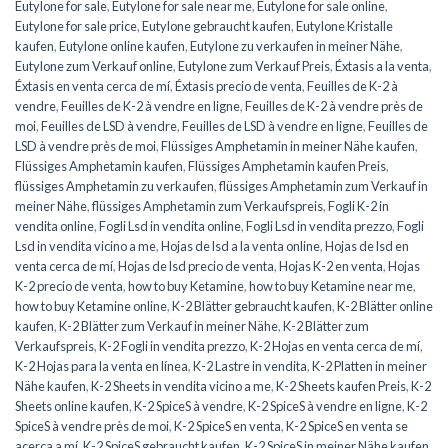
Eutylone for sale
,
Eutylone for sale near me
,
Eutylone for sale online
,
Eutylone for sale price
,
Eutylone gebraucht kaufen
,
Eutylone Kristalle
kaufen
,
Eutylone online kaufen
,
Eutylone zu verkaufen in meiner Nähe
,
Eutylone zum Verkauf online
,
Eutylone zum Verkauf Preis
,
Éxtasis a la venta
,
Éxtasis en venta cerca de mí
,
Éxtasis precio de venta
,
Feuilles de K-2 à
vendre
,
Feuilles de K-2 à vendre en ligne
,
Feuilles de K-2 à vendre près de
moi
,
Feuilles de LSD à vendre
,
Feuilles de LSD à vendre en ligne
,
Feuilles de
LSD à vendre près de moi
,
Flüssiges Amphetamin in meiner Nähe kaufen
,
Flüssiges Amphetamin kaufen
,
Flüssiges Amphetamin kaufen Preis
,
flüssiges Amphetamin zu verkaufen
,
flüssiges Amphetamin zum Verkauf in
meiner Nähe
,
flüssiges Amphetamin zum Verkaufspreis
,
Fogli K-2 in
vendita online
,
Fogli Lsd in vendita online
,
Fogli Lsd in vendita prezzo
,
Fogli
Lsd in vendita vicino a me
,
Hojas de lsd a la venta online
,
Hojas de lsd en
venta cerca de mí
,
Hojas de lsd precio de venta
,
Hojas K-2 en venta
,
Hojas
K-2 precio de venta
,
how to buy Ketamine
,
how to buy Ketamine near me
,
how to buy Ketamine online
,
K-2 Blätter gebraucht kaufen
,
K-2 Blätter online
kaufen
,
K-2 Blätter zum Verkauf in meiner Nähe
,
K-2 Blätter zum
Verkaufspreis
,
K-2 Fogli in vendita prezzo
,
K-2 Hojas en venta cerca de mí
,
K-2 Hojas para la venta en línea
,
K-2 Lastre in vendita
,
K-2 Platten in meiner
Nähe kaufen
,
K-2 Sheets in vendita vicino a me
,
K-2 Sheets kaufen Preis
,
K-2
Sheets online kaufen
,
K-2 SpiceS à vendre
,
K-2 SpiceS à vendre en ligne
,
K-2
SpiceS à vendre près de moi
,
K-2 SpiceS en venta
,
K-2 SpiceS en venta se
acerca a mí
,
K-2 SpiceS gebraucht kaufen
,
K-2 SpiceS in meiner Nähe kaufen
,