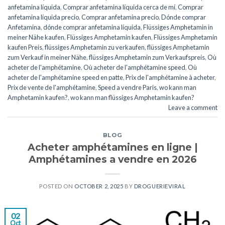
anfetamina líquida
,
Comprar anfetamina líquida cerca de mí
,
Comprar
anfetamina líquida precio
,
Comprar anfetamina precio
,
Dónde comprar
Anfetamina
,
dónde comprar anfetamina líquida
,
Flüssiges Amphetamin in
meiner Nähe kaufen
,
Flüssiges Amphetamin kaufen
,
Flüssiges Amphetamin
kaufen Preis
,
flüssiges Amphetamin zu verkaufen
,
flüssiges Amphetamin
zum Verkauf in meiner Nähe
,
flüssiges Amphetamin zum Verkaufspreis
,
Où
acheter de l'amphétamine
,
Où acheter de l'amphétamine speed
,
Où
acheter de l'amphétamine speed en patte
,
Prix de l'amphétamine à acheter
,
Prix de vente de l'amphétamine
,
Speed a vendre Paris
,
wo kann man
Amphetamin kaufen?
,
wo kann man flüssiges Amphetamin kaufen?
Leave a comment
BLOG
Acheter amphétamines en ligne |
Amphétamines a vendre en 2026
POSTED ON
OCTOBER 2, 2025
BY
DROGUERIEVIRAL
02
Oct