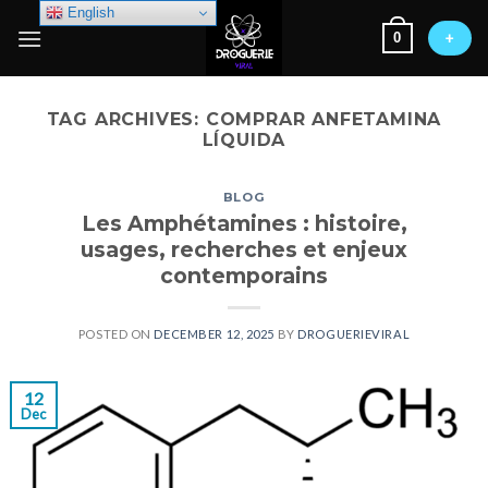
Skip
English
0
to
+
content
TAG ARCHIVES:
COMPRAR ANFETAMINA
LÍQUIDA
BLOG
Les Amphétamines : histoire,
usages, recherches et enjeux
contemporains
POSTED ON
DECEMBER 12, 2025
BY
DROGUERIEVIRAL
12
Dec