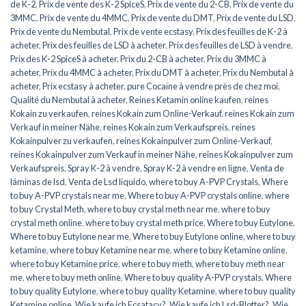
de K-2
,
Prix de vente des K-2 SpiceS
,
Prix de vente du 2-CB
,
Prix de vente du
3MMC
,
Prix de vente du 4MMC
,
Prix de vente du DMT
,
Prix de vente du LSD
,
Prix de vente du Nembutal
,
Prix de vente ecstasy
,
Prix des feuilles de K-2 à
acheter
,
Prix des feuilles de LSD à acheter
,
Prix des feuilles de LSD à vendre
,
Prix des K-2 SpiceS à acheter
,
Prix du 2-CB à acheter
,
Prix du 3MMC à
acheter
,
Prix du 4MMC à acheter
,
Prix du DMT à acheter
,
Prix du Nembutal à
acheter
,
Prix ecstasy à acheter
,
pure Cocaïne à vendre près de chez moi
,
Qualité du Nembutal à acheter
,
Reines Ketamin online kaufen
,
reines
Kokain zu verkaufen
,
reines Kokain zum Online-Verkauf
,
reines Kokain zum
Verkauf in meiner Nähe
,
reines Kokain zum Verkaufspreis
,
reines
Kokainpulver zu verkaufen
,
reines Kokainpulver zum Online-Verkauf
,
reines Kokainpulver zum Verkauf in meiner Nähe
,
reines Kokainpulver zum
Verkaufspreis
,
Spray K-2 à vendre
,
Spray K-2 à vendre en ligne
,
Venta de
láminas de lsd
,
Venta de Lsd líquido
,
where to buy A-PVP Crystals
,
Where
to buy A-PVP crystals near me
,
Where to buy A-PVP crystals online
,
where
to buy Crystal Meth
,
where to buy crystal meth near me
,
where to buy
crystal meth online
,
where to buy crystal meth price
,
Where to buy Eutylone
,
Where to buy Eutylone near me
,
Where to buy Eutylone online
,
where to buy
ketamine
,
where to buy Ketamine near me
,
where to buy Ketamine online
,
where to buy Ketamine price
,
where to buy meth
,
where to buy meth near
me
,
where to buy meth online
,
Where to buy quality A-PVP crystals
,
Where
to buy quality Eutylone
,
where to buy quality Ketamine
,
where to buy quality
Ketamine online
,
Wie kaufe ich Ecsatacy?
,
Wie kaufe ich Lsd-Blotter?
,
Wie