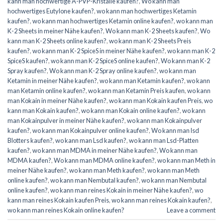
kann man hochwertige A-PVP-Kristalle kaufen?
,
Wo kann man
hochwertiges Eutylone kaufen?
,
wo kann man hochwertiges Ketamin
kaufen?
,
wo kann man hochwertiges Ketamin online kaufen?
,
wo kann man
K-2 Sheets in meiner Nähe kaufen?
,
Wo kann man K-2 Sheets kaufen?
,
Wo
kann man K-2 Sheets online kaufen?
,
wo kann man K-2 Sheets Preis
kaufen?
,
wo kann man K-2 SpiceS in meiner Nähe kaufen?
,
wo kann man K-2
SpiceS kaufen?
,
wo kann man K-2 SpiceS online kaufen?
,
Wo kann man K-2
Spray kaufen?
,
Wo kann man K-2 Spray online kaufen?
,
wo kann man
Ketamin in meiner Nähe kaufen?
,
wo kann man Ketamin kaufen?
,
wo kann
man Ketamin online kaufen?
,
wo kann man Ketamin Preis kaufen
,
wo kann
man Kokain in meiner Nähe kaufen?
,
wo kann man Kokain kaufen Preis
,
wo
kann man Kokain kaufen?
,
wo kann man Kokain online kaufen?
,
wo kann
man Kokainpulver in meiner Nähe kaufen?
,
wo kann man Kokainpulver
kaufen?
,
wo kann man Kokainpulver online kaufen?
,
Wo kann man lsd
Blotters kaufen?
,
wo kann man Lsd kaufen?
,
wo kann man Lsd-Platten
kaufen?
,
wo kann man MDMA in meiner Nähe kaufen?
,
Wo kann man
MDMA kaufen?
,
Wo kann man MDMA online kaufen?
,
wo kann man Meth in
meiner Nähe kaufen?
,
wo kann man Meth kaufen?
,
wo kann man Meth
online kaufen?
,
wo kann man Nembutal kaufen?
,
wo kann man Nembutal
online kaufen?
,
wo kann man reines Kokain in meiner Nähe kaufen?
,
wo
kann man reines Kokain kaufen Preis
,
wo kann man reines Kokain kaufen?
,
wo kann man reines Kokain online kaufen?
Leave a comment