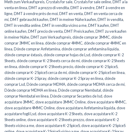
Meth zum Verkaufspreis
,
Crystals for sale
,
Crystals for sale online
,
DMT a la
venta en línea
,
DMT a prezzo di vendita
,
DMT à vendre
,
DMT à vendre en
ligne
,
DMT à vendre près de moi
,
DMT en venta
,
DMT en venta cerca de
mí
,
DMT gebraucht kaufen
,
DMT in meiner Nähe kaufen
,
DMT in vendita
,
DMT in vendita online
,
DMT in vendita vicino a me
,
DMT kaufen
,
DMT
online kaufen
,
DMT precio de venta
,
DMT Preis kaufen
,
DMT zu verkaufen
in meiner Nähe
,
DMT zum Verkaufspreis
,
dónde comprar 3MMC
,
dónde
comprar 3MMC en línea
,
dónde comprar 4MMC
,
dónde comprar 4MMC en
línea
,
Dónde comprar Anfetamina
,
dónde comprar anfetamina líquida
,
dónde comprar éxtasis
,
dónde comprar hojas de Lsd
,
dónde comprar K-2
Sheets
,
dónde comprar K-2 Sheets cerca de mí
,
dónde comprar K-2 Sheets
en línea
,
dónde comprar K-2 Sheets precio
,
dónde comprar K-2 SpiceS
,
dónde comprar K-2 SpiceS cerca de mí
,
dónde comprar K-2 SpiceS en línea
,
dónde comprar K-2 Spray
,
dónde comprar K-2 Spray en línea
,
dónde
comprar Lsd
,
Dónde comprar MDMA
,
dónde comprar MDMA cerca de mí
,
Dónde comprar MDMA en línea
,
Dónde comprar Nembutal
,
dónde
comprar Nembutal en línea
,
Dónde comprar Secantes de lsd
,
dove
acquistare 3MMC
,
dove acquistare 3MMC Online
,
dove acquistare 4MMC
,
dove acquistare 4MMC Online
,
dove acquistare Anfetamina liquida
,
dove
acquistare fogli Lsd
,
dove acquistare K-2 Sheets
,
dove acquistare K-2
Sheets online
,
dove acquistare K-2 Sheets prezzo
,
dove acquistare K-2
Sheets vicino a me
,
dove acquistare K-2 SpiceS
,
dove acquistare K-2 SpiceS
online
,
dove acquistare K-2 SpiceS vicino a me
,
dove acquistare K-2 Spray
,