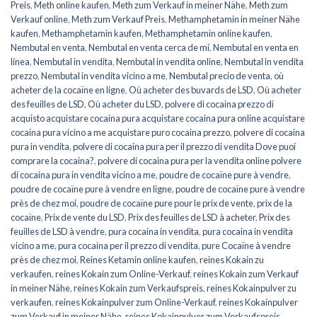
Preis
,
Meth online kaufen
,
Meth zum Verkauf in meiner Nähe
,
Meth zum
Verkauf online
,
Meth zum Verkauf Preis
,
Methamphetamin in meiner Nähe
kaufen
,
Methamphetamin kaufen
,
Methamphetamin online kaufen
,
Nembutal en venta
,
Nembutal en venta cerca de mí
,
Nembutal en venta en
línea
,
Nembutal in vendita
,
Nembutal in vendita online
,
Nembutal in vendita
prezzo
,
Nembutal in vendita vicino a me
,
Nembutal precio de venta
,
où
acheter de la cocaïne en ligne
,
Où acheter des buvards de LSD
,
Où acheter
des feuilles de LSD
,
Où acheter du LSD
,
polvere di cocaina prezzo di
acquisto acquistare cocaina pura acquistare cocaina pura online acquistare
cocaina pura vicino a me acquistare puro cocaina prezzo
,
polvere di cocaina
pura in vendita
,
polvere di cocaina pura per il prezzo di vendita Dove puoi
comprare la cocaina?
,
polvere di cocaina pura per la vendita online polvere
di cocaina pura in vendita vicino a me
,
poudre de cocaïne pure à vendre
,
poudre de cocaïne pure à vendre en ligne
,
poudre de cocaïne pure à vendre
près de chez moi
,
poudre de cocaïne pure pour le prix de vente
,
prix de la
cocaïne
,
Prix de vente du LSD
,
Prix des feuilles de LSD à acheter
,
Prix des
feuilles de LSD à vendre
,
pura cocaina in vendita
,
pura cocaina in vendita
vicino a me
,
pura cocaina per il prezzo di vendita
,
pure Cocaïne à vendre
près de chez moi
,
Reines Ketamin online kaufen
,
reines Kokain zu
verkaufen
,
reines Kokain zum Online-Verkauf
,
reines Kokain zum Verkauf
in meiner Nähe
,
reines Kokain zum Verkaufspreis
,
reines Kokainpulver zu
verkaufen
,
reines Kokainpulver zum Online-Verkauf
,
reines Kokainpulver
zum Verkauf in meiner Nähe
,
reines Kokainpulver zum Verkaufspreis
,