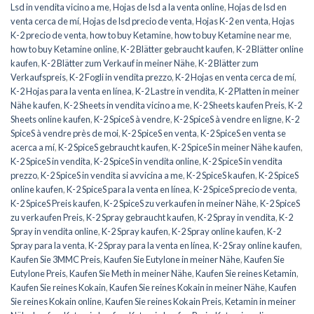
Lsd in vendita vicino a me
,
Hojas de lsd a la venta online
,
Hojas de lsd en
venta cerca de mí
,
Hojas de lsd precio de venta
,
Hojas K-2 en venta
,
Hojas
K-2 precio de venta
,
how to buy Ketamine
,
how to buy Ketamine near me
,
how to buy Ketamine online
,
K-2 Blätter gebraucht kaufen
,
K-2 Blätter online
kaufen
,
K-2 Blätter zum Verkauf in meiner Nähe
,
K-2 Blätter zum
Verkaufspreis
,
K-2 Fogli in vendita prezzo
,
K-2 Hojas en venta cerca de mí
,
K-2 Hojas para la venta en línea
,
K-2 Lastre in vendita
,
K-2 Platten in meiner
Nähe kaufen
,
K-2 Sheets in vendita vicino a me
,
K-2 Sheets kaufen Preis
,
K-2
Sheets online kaufen
,
K-2 SpiceS à vendre
,
K-2 SpiceS à vendre en ligne
,
K-2
SpiceS à vendre près de moi
,
K-2 SpiceS en venta
,
K-2 SpiceS en venta se
acerca a mí
,
K-2 SpiceS gebraucht kaufen
,
K-2 SpiceS in meiner Nähe kaufen
,
K-2 SpiceS in vendita
,
K-2 SpiceS in vendita online
,
K-2 SpiceS in vendita
prezzo
,
K-2 SpiceS in vendita si avvicina a me
,
K-2 SpiceS kaufen
,
K-2 SpiceS
online kaufen
,
K-2 SpiceS para la venta en línea
,
K-2 SpiceS precio de venta
,
K-2 SpiceS Preis kaufen
,
K-2 SpiceS zu verkaufen in meiner Nähe
,
K-2 SpiceS
zu verkaufen Preis
,
K-2 Spray gebraucht kaufen
,
K-2 Spray in vendita
,
K-2
Spray in vendita online
,
K-2 Spray kaufen
,
K-2 Spray online kaufen
,
K-2
Spray para la venta
,
K-2 Spray para la venta en línea
,
K-2 Sray online kaufen
,
Kaufen Sie 3MMC Preis
,
Kaufen Sie Eutylone in meiner Nähe
,
Kaufen Sie
Eutylone Preis
,
Kaufen Sie Meth in meiner Nähe
,
Kaufen Sie reines Ketamin
,
Kaufen Sie reines Kokain
,
Kaufen Sie reines Kokain in meiner Nähe
,
Kaufen
Sie reines Kokain online
,
Kaufen Sie reines Kokain Preis
,
Ketamin in meiner