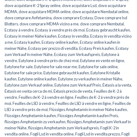
dove acquistare K-2 Spray online
,
dove acquistare Lsd
,
dove acquistare
MDMA
,
dove acquistare MDMA online
,
dove acquistare Nembutal online
,
dove comprare Anfetamina
,
dove comprare Ecstasy
,
Dove comprare lsd
Blotters
,
dove comprare MDMA vicino a me
,
dove comprare Nembutal
,
Ecstasy à vendre
,
Ecstasy à vendre près de moi
,
Ecstasy gebraucht kaufen
,
Ecstasy in meiner Nähe kaufen
,
Ecstasy in vendita
,
Ecstasy in vendita vicino
a me
,
Ecstasy kaufen
,
Ecstasy online kaufen
,
Ecstasy online kaufen in
meiner Nähe
,
Ecstasy per prezzo di vendita
,
Ecstasy Preis kaufen
,
Ecstasy
zum Verkauf in meiner Nähe
,
Ecstasy zum Verkaufspreis
,
Eutylone à
vendre
,
Eutylone à vendre près de chez moi
,
Eutylone en vente en ligne
,
Eutylone for sale
,
Eutylone for sale near me
,
Eutylone for sale online
,
Eutylone for sale price
,
Eutylone gebraucht kaufen
,
Eutylone Kristalle
kaufen
,
Eutylone online kaufen
,
Eutylone zu verkaufen in meiner Nähe
,
Eutylone zum Verkauf online
,
Eutylone zum Verkauf Preis
,
Éxtasis a la venta
,
Éxtasis en venta cerca de mí
,
Éxtasis precio de venta
,
Feuilles de K-2 à
vendre
,
Feuilles de K-2 à vendre en ligne
,
Feuilles de K-2 à vendre près de
moi
,
Feuilles de LSD à vendre
,
Feuilles de LSD à vendre en ligne
,
Feuilles de
LSD à vendre près de moi
,
Flüssiges Amphetamin in meiner Nähe kaufen
,
Flüssiges Amphetamin kaufen
,
Flüssiges Amphetamin kaufen Preis
,
flüssiges Amphetamin zu verkaufen
,
flüssiges Amphetamin zum Verkauf in
meiner Nähe
,
flüssiges Amphetamin zum Verkaufspreis
,
Fogli K-2 in
vendita online
,
Fogli Lsd in vendita online
,
Fogli Lsd in vendita prezzo
,
Fogli