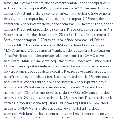
a me
,
DMT precio de venta
,
dónde comprar 3MMC
,
dónde comprar 3MMC
en línea
,
dónde comprar 4MMC
,
dónde comprar 4MMC en línea
,
Dónde
comprar Anfetamina
,
dónde comprar anfetamina líquida
,
dónde comprar
éxtasis
,
dónde comprar hojas de Lsd
,
dónde comprar K-2 Sheets
,
dónde
comprar K-2 Sheets cerca de mí
,
dónde comprar K-2 Sheets en línea
,
dónde
comprar K-2 Sheets precio
,
dónde comprar K-2 SpiceS
,
dónde comprar K-2
SpiceS cerca de mí
,
dónde comprar K-2 SpiceS en línea
,
dónde comprar K-2
Spray
,
dónde comprar K-2 Spray en línea
,
dónde comprar Lsd
,
Dónde
comprar MDMA
,
dónde comprar MDMA cerca de mí
,
Dónde comprar
MDMA en línea
,
Dónde comprar Nembutal
,
dónde comprar Nembutal en
línea
,
Dónde comprar Secantes de lsd
,
dove acquistare 3MMC
,
dove
acquistare 3MMC Online
,
dove acquistare 4MMC
,
dove acquistare 4MMC
Online
,
dove acquistare Anfetamina liquida
,
Dove acquistare cocaina in
polvere online?
,
dove acquistare cocaina Prezzo
,
dove acquistare cocaina
pura Prezzo
,
dove acquistare fogli Lsd
,
dove acquistare K-2 Sheets
,
dove
acquistare K-2 Sheets online
,
dove acquistare K-2 Sheets prezzo
,
dove
acquistare K-2 Sheets vicino a me
,
dove acquistare K-2 SpiceS
,
dove
acquistare K-2 SpiceS online
,
dove acquistare K-2 SpiceS vicino a me
,
dove
acquistare K-2 Spray
,
dove acquistare K-2 Spray online
,
Dove acquistare la
cocaina in polvere?
,
dove acquistare Lsd
,
dove acquistare MDMA
,
dove
acquistare MDMA online
,
dove acquistare Nembutal online
,
dove
comprare Anfetamina
,
dove comprare Ecstasy
,
Dove comprare la polvere