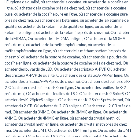
l’Eutylone de qualité
,
où acheter de la cocaïne
,
où acheter de la cocaïne en
ligne
,
où acheter de la cocaïne près de chez moi
,
où acheter de la cocaïne
pure
,
où acheter de la cocaïne pure en ligne
,
où acheter de la cocaïne pure
près de chez moi
,
où acheter de la kétamine
,
où acheter de la kétamine de
qualité
,
où acheter de la kétamine de qualité en ligne
,
où acheter de la
kétamine en ligne
,
où acheter de la kétamine près de chez moi
,
Où acheter
de la MDMA
,
Où acheter de la MDMA en ligne
,
Où acheter de la MDMA
près de moi
,
où acheter de la méthamphétamine
,
où acheter de la
méthamphétamine en ligne
,
où acheter de la méthamphétamine près de
chez moi
,
où acheter de la poudre de cocaïne
,
où acheter de la poudre de
cocaïne en ligne
,
où acheter de la poudre de cocaïne près de chez moi
,
Où
acheter des buvards de LSD
,
Où acheter des cristaux A-PVP
,
Où acheter
des cristaux A-PVP de qualité
,
Où acheter des cristaux A-PVP en ligne
,
Où
acheter des cristaux A-PVP près de chez moi
,
Où acheter des feuilles de K-
2
,
Où acheter des feuilles de K-2 en ligne
,
Où acheter des feuilles de K-2
près de moi
,
Où acheter des feuilles de LSD
,
Où acheter des K-2 SpiceS
,
Où
acheter des K-2 SpiceS en ligne
,
Où acheter des K-2 SpiceS près de moi
,
Où
acheter du 2-CB
,
Où acheter du 2-CB en ligne
,
Où acheter du 2-CB près de
moi
,
Où acheter du 3MMC
,
Où acheter du 3MMC en ligne
,
Où acheter du
4MMC
,
Où acheter du 4MMC en ligne
,
où acheter du crystal meth
,
où
acheter du crystal meth en ligne
,
où acheter du crystal meth près de chez
moi
,
Où acheter du DMT
,
Où acheter du DMT en ligne
,
Où acheter du DMT
près de moi
,
Où acheter du LSD
,
Où acheter du Nembutal
,
Où acheter du