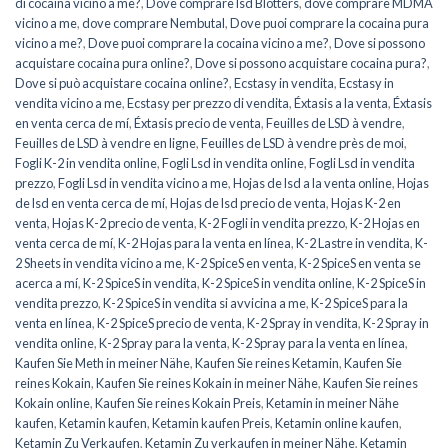
di cocaina vicino a me?
,
Dove comprare lsd Blotters
,
dove comprare MDMA
vicino a me
,
dove comprare Nembutal
,
Dove puoi comprare la cocaina pura
vicino a me?
,
Dove puoi comprare la cocaina vicino a me?
,
Dove si possono
acquistare cocaina pura online?
,
Dove si possono acquistare cocaina pura?
,
Dove si può acquistare cocaina online?
,
Ecstasy in vendita
,
Ecstasy in
vendita vicino a me
,
Ecstasy per prezzo di vendita
,
Éxtasis a la venta
,
Éxtasis
en venta cerca de mí
,
Éxtasis precio de venta
,
Feuilles de LSD à vendre
,
Feuilles de LSD à vendre en ligne
,
Feuilles de LSD à vendre près de moi
,
Fogli K-2 in vendita online
,
Fogli Lsd in vendita online
,
Fogli Lsd in vendita
prezzo
,
Fogli Lsd in vendita vicino a me
,
Hojas de lsd a la venta online
,
Hojas
de lsd en venta cerca de mí
,
Hojas de lsd precio de venta
,
Hojas K-2 en
venta
,
Hojas K-2 precio de venta
,
K-2 Fogli in vendita prezzo
,
K-2 Hojas en
venta cerca de mí
,
K-2 Hojas para la venta en línea
,
K-2 Lastre in vendita
,
K-
2 Sheets in vendita vicino a me
,
K-2 SpiceS en venta
,
K-2 SpiceS en venta se
acerca a mí
,
K-2 SpiceS in vendita
,
K-2 SpiceS in vendita online
,
K-2 SpiceS in
vendita prezzo
,
K-2 SpiceS in vendita si avvicina a me
,
K-2 SpiceS para la
venta en línea
,
K-2 SpiceS precio de venta
,
K-2 Spray in vendita
,
K-2 Spray in
vendita online
,
K-2 Spray para la venta
,
K-2 Spray para la venta en línea
,
Kaufen Sie Meth in meiner Nähe
,
Kaufen Sie reines Ketamin
,
Kaufen Sie
reines Kokain
,
Kaufen Sie reines Kokain in meiner Nähe
,
Kaufen Sie reines
Kokain online
,
Kaufen Sie reines Kokain Preis
,
Ketamin in meiner Nähe
kaufen
,
Ketamin kaufen
,
Ketamin kaufen Preis
,
Ketamin online kaufen
,
Ketamin Zu Verkaufen
,
Ketamin Zu verkaufen in meiner Nähe
,
Ketamin