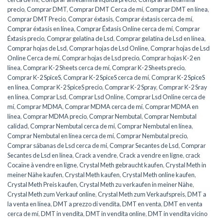
precio
,
Comprar DMT
,
Comprar DMT Cerca de mí
,
Comprar DMT en línea
,
Comprar DMT Precio
,
Comprar éxtasis
,
Comprar éxtasis cerca de mí
,
Comprar éxtasis en línea
,
Comprar Éxtasis Online cerca de mí
,
Comprar
Éxtasis precio
,
Comprar gelatina de Lsd
,
Comprar gelatina de Lsd en línea
,
Comprar hojas de Lsd
,
Comprar hojas de Lsd Online
,
Comprar hojas de Lsd
Online Cerca de mí
,
Comprar hojas de Lsd precio
,
Comprar hojas K-2 en
línea
,
Comprar K-2 Sheets cerca de mí
,
Comprar K-2 Sheets precio
,
Comprar K-2 SpiceS
,
Comprar K-2 SpiceS cerca de mí
,
Comprar K-2 SpiceS
en línea
,
Comprar K-2 SpiceS precio
,
Comprar K-2 Spray
,
Comprar K-2 Sray
en línea
,
Comprar Lsd
,
Comprar Lsd Online
,
Comprar Lsd Online cerca de
mí
,
Comprar MDMA
,
Comprar MDMA cerca de mí
,
Comprar MDMA en
línea
,
Comprar MDMA precio
,
Comprar Nembutal
,
Comprar Nembutal
calidad
,
Comprar Nembutal cerca de mí
,
Comprar Nembutal en línea
,
Comprar Nembutal en línea cerca de mí
,
Comprar Nembutal precio
,
Comprar sábanas de Lsd cerca de mí
,
Comprar Secantes de Lsd
,
Comprar
Secantes de Lsd en línea
,
Crack a vendre
,
Crack a vendre en ligne
,
crack
Cocaïne à vendre en ligne
,
Crystal Meth gebraucht kaufen
,
Crystal Meth in
meiner Nähe kaufen
,
Crystal Meth kaufen
,
Crystal Meth online kaufen
,
Crystal Meth Preis kaufen
,
Crystal Meth zu verkaufen in meiner Nähe
,
Crystal Meth zum Verkauf online
,
Crystal Meth zum Verkaufspreis
,
DMT a
la venta en línea
,
DMT a prezzo di vendita
,
DMT en venta
,
DMT en venta
cerca de mí
,
DMT in vendita
,
DMT in vendita online
,
DMT in vendita vicino