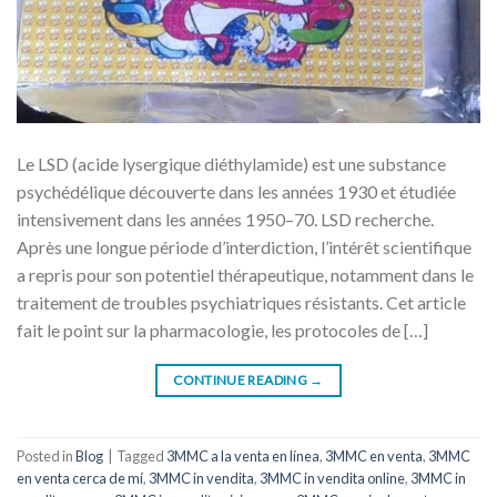
Le LSD (acide lysergique diéthylamide) est une substance
psychédélique découverte dans les années 1930 et étudiée
intensivement dans les années 1950–70. LSD recherche.
Après une longue période d’interdiction, l’intérêt scientifique
a repris pour son potentiel thérapeutique, notamment dans le
traitement de troubles psychiatriques résistants. Cet article
fait le point sur la pharmacologie, les protocoles de […]
CONTINUE READING
→
Posted in
Blog
|
Tagged
3MMC a la venta en línea
,
3MMC en venta
,
3MMC
en venta cerca de mí
,
3MMC in vendita
,
3MMC in vendita online
,
3MMC in