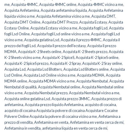
me
,
Acquista 4MMC
,
Acquista 4MMC online
,
Acquista 4MMC vicino a me
,
Acquista Anfetamina
,
Acquista anfetamina liquida
,
Acquista Anfetamina
liquida vicino a me
,
Acquista Anfetamina vicino a me
,
Acquista DMT
,
Acquista DMT Online
,
Acquista DMT Prezzo
,
Acquista Ecstasy
,
Acquista
Ecstasy Online
,
Acquista Ecstasy vicino a me
,
Acquista fogli Lsd
,
Acquista
fogli Lsd Online
,
Acquista fogli Lsd online vicino a me
,
Acquista fogli Lsd
vicino a me
,
Acquista gelatina Lsd
,
Acquista il prezzo 4MMC
,
Acquista il
prezzo dei fogli Lsd
,
Acquista il prezzo dell'ecstasy
,
Acquista il prezzo
MDMA
,
Acquista K-2 Sheets online
,
Acquista K-2 Sheets prezzo
,
Acquista
K-2 Sheets vicino a me
,
Acquista K-2 SpiceS
,
Acquista K-2 SpiceS online
,
Acquista K-2 SpiceS prezzo
,
Acquista K-2 Spray
,
Acquista K-2 Sray online
,
Acquista Lsd
,
Acquista Lsd Blotters
,
Acquista Lsd Blotters online
,
Acquista
Lsd Online
,
Acquista Lsd Online vicino a me
,
Acquista MDMA
,
Acquista
MDMA online
,
Acquista MDMA vicino a me
,
Acquista Nembutal
,
Acquista
Nembutal di qualità
,
Acquista Nembutal online
,
Acquista Nembutal online
vicino a me
,
Acquista Nembutal prezzo
,
Acquista Nembutal vicino a me
,
Acquista online gelatina Lsd
,
Acquista prezzo 3MMC
,
Acquista prezzo di
anfetamina
,
Acquista prezzo liquido Anfetamina
,
acquisto di cocaina
,
acquisto di cocaina Acquista la polvere di cocaina Acquistare Cocaine
Polvere Online Acquista la polvere di cocaina vicino a me
,
Anfetamina a
prezzo di vendita
,
Anfetamina en venta
,
Anfetamina en venta cerca de mí
,
Anfetamina in vendita
,
anfetamina líquida en venta cerca de mí
,