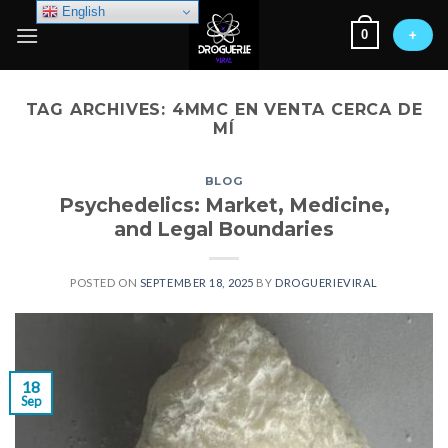
Skip
English
0
to
+
content
TAG ARCHIVES:
4MMC EN VENTA CERCA DE
MÍ
BLOG
Psychedelics: Market, Medicine,
and Legal Boundaries
POSTED ON
SEPTEMBER 18, 2025
BY
DROGUERIEVIRAL
18
Sep