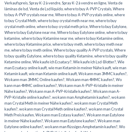
Verkaufspreis
,
Spray K-2 à vendre
,
Spray K-2 à vendre en ligne
,
Venta de
láminas de lsd
,
Venta de Lsd líquido
,
where to buy A-PVP Crystals
,
Where
to buy A-PVP crystals near me
,
Where to buy A-PVP crystals online
,
where
to buy Crystal Meth
,
where to buy crystal meth near me
,
where to buy
crystal meth online
,
where to buy crystal meth price
,
Where to buy Eutylone
,
Where to buy Eutylone near me
,
Where to buy Eutylone online
,
where to buy
ketamine
,
where to buy Ketamine near me
,
where to buy Ketamine online
,
where to buy Ketamine price
,
where to buy meth
,
where to buy meth near
me
,
where to buy meth online
,
Where to buy quality A-PVP crystals
,
Where
to buy quality Eutylone
,
where to buy quality Ketamine
,
where to buy quality
Ketamine online
,
Wie kaufe ich Ecsatacy?
,
Wie kaufe ich Lsd-Blotter?
,
Wie
man Ecsatacy online kauft
,
wie man Ketamin in meiner Nähe kauft
,
wie man
Ketamin kauft
,
wie man Ketamin online kauft
,
Wo kann man 3MMC kaufen?
,
Wo kann man 3MMC Online kaufen?
,
Wo kann man 4MMC kaufen?
,
Wo
kann man 4MMC online kaufen?
,
Wo kann man A-PVP-Kristalle in meiner
Nähe kaufen?
,
Wo kann man A-PVP-Kristalle kaufen?
,
Wo kann man A-
PVP-Kristalle online kaufen?
,
wo kann man Amphetamin kaufen?
,
wo kann
man Crystal Meth in meiner Nähe kaufen?
,
wo kann man Crystal Meth
kaufen?
,
wo kann man Crystal Meth online kaufen?
,
wo kann man Crystal
Meth Preis kaufen
,
Wo kann man Ecstasy kaufen?
,
Wo kann man Eutylone
in meiner Nähe kaufen?
,
Wo kann man Eutylone kaufen?
,
Wo kann man
Eutylone online kaufen?
,
wo kann man flüssiges Amphetamin kaufen?
,
Wo