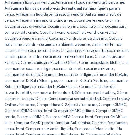
Anfetamina liquida in vendita
,
Anfetamina liquida in vendita vicino a me
,
Anfetamina líquida para el precio de venta
,
anfetamina líquida para la
venta
,
Anfetamina liquida per prezzo di vendita
,
Anfetamina precio de
venta
,
Anfetamine in vendita vicino a me
,
Cocain per le vendite online
,
Cocain prezzo di vendita
,
Cocain vicino a me
,
cocaina online
,
cocaina pura
per le vendite online
,
Cocaïne à vendre
,
cocaïne à vendre en France
,
Cocaïne à vendre en ligne
,
Cocaïne à vendre près de chez moi
,
Cocaïne
bolivienne à vendre
,
cocaïne colombienne à vendre
,
cocaïne en France
,
cocaïne Italie
,
cocaïne ou acheter
,
Cocaine prezzo di acquisto
,
cocaïne pure
,
cocaïne pure à vendre
,
cocaïne pure en vente en ligne
,
Come acquistare
Ecsatacy
,
Come acquistare Ecsatacy Online
,
Come acquistare i blotter Lsd
,
commander cocaïne en ligne
,
commander de la cocaïne en France
,
commander du crack
,
Commander du crack en ligne
,
commander KoKain
,
commander KoKain Allemagne
,
commander KoKain Autriche
,
commander
KoKain en ligne
,
commander KoKain France
,
Comment acheter des
buvards de LSD
,
comment acheter du lsd
,
Cómo comprar Ecsatacy
,
Cómo
comprar Ecsatacy Online
,
Cómo comprar secantes de Lsd
,
Compra Ecstasy
Online vicino a me
,
Compra Linea K-2 SpiceS vicino a me
,
Comprar 3MMC
,
Comprar 3MMC cerca de mí
,
Comprar 3MMC en línea
,
Comprar 3MMC
precio
,
Comprar 4MMC
,
Comprar 4MMC cerca de mí
,
Comprar 4MMC en
línea
,
Comprar 4MMC precio
,
Comprar Anfetamina
,
Comprar Anfetamina
cerca de mí
,
Comprar anfetamina líquida
,
Comprar anfetamina líquida
cerca de mí
,
Comprar anfetamina líquida precio
,
Comprar anfetamina