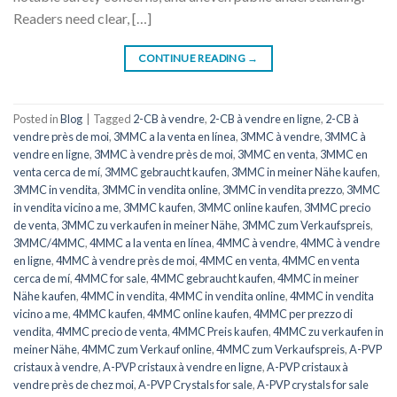
Readers need clear, […]
CONTINUE READING
→
Posted in
Blog
|
Tagged
2-CB à vendre
,
2-CB à vendre en ligne
,
2-CB à
vendre près de moi
,
3MMC a la venta en línea
,
3MMC à vendre
,
3MMC à
vendre en ligne
,
3MMC à vendre près de moi
,
3MMC en venta
,
3MMC en
venta cerca de mí
,
3MMC gebraucht kaufen
,
3MMC in meiner Nähe kaufen
,
3MMC in vendita
,
3MMC in vendita online
,
3MMC in vendita prezzo
,
3MMC
in vendita vicino a me
,
3MMC kaufen
,
3MMC online kaufen
,
3MMC precio
de venta
,
3MMC zu verkaufen in meiner Nähe
,
3MMC zum Verkaufspreis
,
3MMC/4MMC
,
4MMC a la venta en línea
,
4MMC à vendre
,
4MMC à vendre
en ligne
,
4MMC à vendre près de moi
,
4MMC en venta
,
4MMC en venta
cerca de mí
,
4MMC for sale
,
4MMC gebraucht kaufen
,
4MMC in meiner
Nähe kaufen
,
4MMC in vendita
,
4MMC in vendita online
,
4MMC in vendita
vicino a me
,
4MMC kaufen
,
4MMC online kaufen
,
4MMC per prezzo di
vendita
,
4MMC precio de venta
,
4MMC Preis kaufen
,
4MMC zu verkaufen in
meiner Nähe
,
4MMC zum Verkauf online
,
4MMC zum Verkaufspreis
,
A-PVP
cristaux à vendre
,
A-PVP cristaux à vendre en ligne
,
A-PVP cristaux à
vendre près de chez moi
,
A-PVP Crystals for sale
,
A-PVP crystals for sale