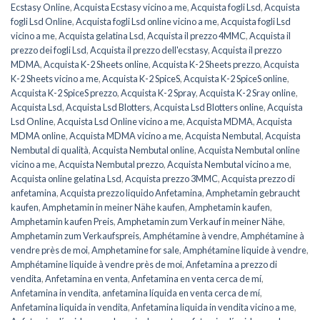
Ecstasy Online
,
Acquista Ecstasy vicino a me
,
Acquista fogli Lsd
,
Acquista
fogli Lsd Online
,
Acquista fogli Lsd online vicino a me
,
Acquista fogli Lsd
vicino a me
,
Acquista gelatina Lsd
,
Acquista il prezzo 4MMC
,
Acquista il
prezzo dei fogli Lsd
,
Acquista il prezzo dell'ecstasy
,
Acquista il prezzo
MDMA
,
Acquista K-2 Sheets online
,
Acquista K-2 Sheets prezzo
,
Acquista
K-2 Sheets vicino a me
,
Acquista K-2 SpiceS
,
Acquista K-2 SpiceS online
,
Acquista K-2 SpiceS prezzo
,
Acquista K-2 Spray
,
Acquista K-2 Sray online
,
Acquista Lsd
,
Acquista Lsd Blotters
,
Acquista Lsd Blotters online
,
Acquista
Lsd Online
,
Acquista Lsd Online vicino a me
,
Acquista MDMA
,
Acquista
MDMA online
,
Acquista MDMA vicino a me
,
Acquista Nembutal
,
Acquista
Nembutal di qualità
,
Acquista Nembutal online
,
Acquista Nembutal online
vicino a me
,
Acquista Nembutal prezzo
,
Acquista Nembutal vicino a me
,
Acquista online gelatina Lsd
,
Acquista prezzo 3MMC
,
Acquista prezzo di
anfetamina
,
Acquista prezzo liquido Anfetamina
,
Amphetamin gebraucht
kaufen
,
Amphetamin in meiner Nähe kaufen
,
Amphetamin kaufen
,
Amphetamin kaufen Preis
,
Amphetamin zum Verkauf in meiner Nähe
,
Amphetamin zum Verkaufspreis
,
Amphétamine à vendre
,
Amphétamine à
vendre près de moi
,
Amphetamine for sale
,
Amphétamine liquide à vendre
,
Amphétamine liquide à vendre près de moi
,
Anfetamina a prezzo di
vendita
,
Anfetamina en venta
,
Anfetamina en venta cerca de mí
,
Anfetamina in vendita
,
anfetamina líquida en venta cerca de mí
,
Anfetamina liquida in vendita
,
Anfetamina liquida in vendita vicino a me
,