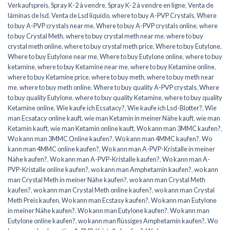
Verkaufspreis
,
Spray K-2 à vendre
,
Spray K-2 à vendre en ligne
,
Venta de
láminas de lsd
,
Venta de Lsd líquido
,
where to buy A-PVP Crystals
,
Where
to buy A-PVP crystals near me
,
Where to buy A-PVP crystals online
,
where
to buy Crystal Meth
,
where to buy crystal meth near me
,
where to buy
crystal meth online
,
where to buy crystal meth price
,
Where to buy Eutylone
,
Where to buy Eutylone near me
,
Where to buy Eutylone online
,
where to buy
ketamine
,
where to buy Ketamine near me
,
where to buy Ketamine online
,
where to buy Ketamine price
,
where to buy meth
,
where to buy meth near
me
,
where to buy meth online
,
Where to buy quality A-PVP crystals
,
Where
to buy quality Eutylone
,
where to buy quality Ketamine
,
where to buy quality
Ketamine online
,
Wie kaufe ich Ecsatacy?
,
Wie kaufe ich Lsd-Blotter?
,
Wie
man Ecsatacy online kauft
,
wie man Ketamin in meiner Nähe kauft
,
wie man
Ketamin kauft
,
wie man Ketamin online kauft
,
Wo kann man 3MMC kaufen?
,
Wo kann man 3MMC Online kaufen?
,
Wo kann man 4MMC kaufen?
,
Wo
kann man 4MMC online kaufen?
,
Wo kann man A-PVP-Kristalle in meiner
Nähe kaufen?
,
Wo kann man A-PVP-Kristalle kaufen?
,
Wo kann man A-
PVP-Kristalle online kaufen?
,
wo kann man Amphetamin kaufen?
,
wo kann
man Crystal Meth in meiner Nähe kaufen?
,
wo kann man Crystal Meth
kaufen?
,
wo kann man Crystal Meth online kaufen?
,
wo kann man Crystal
Meth Preis kaufen
,
Wo kann man Ecstasy kaufen?
,
Wo kann man Eutylone
in meiner Nähe kaufen?
,
Wo kann man Eutylone kaufen?
,
Wo kann man
Eutylone online kaufen?
,
wo kann man flüssiges Amphetamin kaufen?
,
Wo