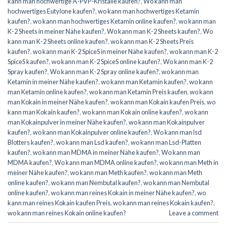
kann man hochwertige A-PVP-Kristalle kaufen?
,
Wo kann man
hochwertiges Eutylone kaufen?
,
wo kann man hochwertiges Ketamin
kaufen?
,
wo kann man hochwertiges Ketamin online kaufen?
,
wo kann man
K-2 Sheets in meiner Nähe kaufen?
,
Wo kann man K-2 Sheets kaufen?
,
Wo
kann man K-2 Sheets online kaufen?
,
wo kann man K-2 Sheets Preis
kaufen?
,
wo kann man K-2 SpiceS in meiner Nähe kaufen?
,
wo kann man K-2
SpiceS kaufen?
,
wo kann man K-2 SpiceS online kaufen?
,
Wo kann man K-2
Spray kaufen?
,
Wo kann man K-2 Spray online kaufen?
,
wo kann man
Ketamin in meiner Nähe kaufen?
,
wo kann man Ketamin kaufen?
,
wo kann
man Ketamin online kaufen?
,
wo kann man Ketamin Preis kaufen
,
wo kann
man Kokain in meiner Nähe kaufen?
,
wo kann man Kokain kaufen Preis
,
wo
kann man Kokain kaufen?
,
wo kann man Kokain online kaufen?
,
wo kann
man Kokainpulver in meiner Nähe kaufen?
,
wo kann man Kokainpulver
kaufen?
,
wo kann man Kokainpulver online kaufen?
,
Wo kann man lsd
Blotters kaufen?
,
wo kann man Lsd kaufen?
,
wo kann man Lsd-Platten
kaufen?
,
wo kann man MDMA in meiner Nähe kaufen?
,
Wo kann man
MDMA kaufen?
,
Wo kann man MDMA online kaufen?
,
wo kann man Meth in
meiner Nähe kaufen?
,
wo kann man Meth kaufen?
,
wo kann man Meth
online kaufen?
,
wo kann man Nembutal kaufen?
,
wo kann man Nembutal
online kaufen?
,
wo kann man reines Kokain in meiner Nähe kaufen?
,
wo
kann man reines Kokain kaufen Preis
,
wo kann man reines Kokain kaufen?
,
wo kann man reines Kokain online kaufen?
Leave a comment