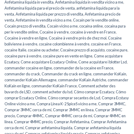
Anfetamina liquida in vendita
,
Anfetamina liquida in vendita vicino a me
,
Anfetamina líquida para el precio de venta
,
anfetamina líquida para la
venta
,
Anfetamina liquida per prezzo di vendita
,
Anfetamina precio de
venta
,
Anfetamine in vendita vicino a me
,
Cocain per le vendite online
,
Cocain prezzo di vendita
,
Cocain vicino a me
,
cocaina online
,
cocaina pura
per le vendite online
,
Cocaïne à vendre
,
cocaïne à vendre en France
,
Cocaïne à vendre en ligne
,
Cocaïne à vendre près de chez moi
,
Cocaïne
bolivienne à vendre
,
cocaïne colombienne à vendre
,
cocaïne en France
,
cocaïne Italie
,
cocaïne ou acheter
,
Cocaine prezzo di acquisto
,
cocaïne pure
,
cocaïne pure à vendre
,
cocaïne pure en vente en ligne
,
Come acquistare
Ecsatacy
,
Come acquistare Ecsatacy Online
,
Come acquistare i blotter Lsd
,
commander cocaïne en ligne
,
commander de la cocaïne en France
,
commander du crack
,
Commander du crack en ligne
,
commander KoKain
,
commander KoKain Allemagne
,
commander KoKain Autriche
,
commander
KoKain en ligne
,
commander KoKain France
,
Comment acheter des
buvards de LSD
,
comment acheter du lsd
,
Cómo comprar Ecsatacy
,
Cómo
comprar Ecsatacy Online
,
Cómo comprar secantes de Lsd
,
Compra Ecstasy
Online vicino a me
,
Compra Linea K-2 SpiceS vicino a me
,
Comprar 3MMC
,
Comprar 3MMC cerca de mí
,
Comprar 3MMC en línea
,
Comprar 3MMC
precio
,
Comprar 4MMC
,
Comprar 4MMC cerca de mí
,
Comprar 4MMC en
línea
,
Comprar 4MMC precio
,
Comprar Anfetamina
,
Comprar Anfetamina
cerca de mí
,
Comprar anfetamina líquida
,
Comprar anfetamina líquida
cerca de mí
,
Comprar anfetamina líquida precio
,
Comprar anfetamina