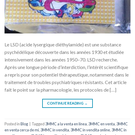
Le LSD (acide lysergique diéthylamide) est une substance
psychédélique découverte dans les années 1930 et étudiée
intensivement dans les années 1950–70. LSD recherche.
Après une longue période d’interdiction, l’intérêt scientifique
a repris pour son potentiel thérapeutique, notamment dans le
traitement de troubles psychiatriques résistants. Cet article
fait le point sur la pharmacologie, les protocoles de […]
CONTINUE READING
→
Posted in
Blog
|
Tagged
3MMC a la venta en línea
,
3MMC en venta
,
3MMC
en venta cerca de mí
,
3MMC in vendita
,
3MMC in vendita online
,
3MMC in