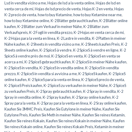
Lsd in vendita vicino a me
,
Hojas de lsd a la venta online
,
Hojas de lsd en
venta cerca de mí
,
Hojas de lsd precio de venta
,
Hojas K-2 en venta
,
Hojas
K-2 precio de venta
,
how to buy Ketamine
,
how to buy Ketamine near me
,
how to buy Ketamine online
,
K-2 Blätter gebraucht kaufen
,
K-2 Blätter online
kaufen
,
K-2 Blätter zum Verkauf in meiner Nähe
,
K-2 Blätter zum
Verkaufspreis
,
K-2 Fogli in vendita prezzo
,
K-2 Hojas en venta cerca de mí
,
K-2 Hojas para la venta en línea
,
K-2 Lastre in vendita
,
K-2 Platten in meiner
Nähe kaufen
,
K-2 Sheets in vendita vicino a me
,
K-2 Sheets kaufen Preis
,
K-2
Sheets online kaufen
,
K-2 SpiceS à vendre
,
K-2 SpiceS à vendre en ligne
,
K-2
SpiceS à vendre près de moi
,
K-2 SpiceS en venta
,
K-2 SpiceS en venta se
acerca a mí
,
K-2 SpiceS gebraucht kaufen
,
K-2 SpiceS in meiner Nähe kaufen
,
K-2 SpiceS in vendita
,
K-2 SpiceS in vendita online
,
K-2 SpiceS in vendita
prezzo
,
K-2 SpiceS in vendita si avvicina a me
,
K-2 SpiceS kaufen
,
K-2 SpiceS
online kaufen
,
K-2 SpiceS para la venta en línea
,
K-2 SpiceS precio de venta
,
K-2 SpiceS Preis kaufen
,
K-2 SpiceS zu verkaufen in meiner Nähe
,
K-2 SpiceS
zu verkaufen Preis
,
K-2 Spray gebraucht kaufen
,
K-2 Spray in vendita
,
K-2
Spray in vendita online
,
K-2 Spray kaufen
,
K-2 Spray online kaufen
,
K-2
Spray para la venta
,
K-2 Spray para la venta en línea
,
K-2 Sray online kaufen
,
Kaufen Sie 3MMC Preis
,
Kaufen Sie Eutylone in meiner Nähe
,
Kaufen Sie
Eutylone Preis
,
Kaufen Sie Meth in meiner Nähe
,
Kaufen Sie reines Ketamin
,
Kaufen Sie reines Kokain
,
Kaufen Sie reines Kokain in meiner Nähe
,
Kaufen
Sie reines Kokain online
,
Kaufen Sie reines Kokain Preis
,
Ketamin in meiner