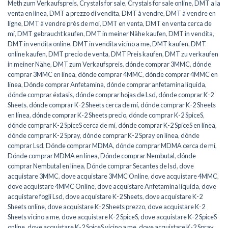
Meth zum Verkaufspreis
,
Crystals for sale
,
Crystals for sale online
,
DMT a la
venta en línea
,
DMT a prezzo di vendita
,
DMT à vendre
,
DMT à vendre en
ligne
,
DMT à vendre près de moi
,
DMT en venta
,
DMT en venta cerca de
mí
,
DMT gebraucht kaufen
,
DMT in meiner Nähe kaufen
,
DMT in vendita
,
DMT in vendita online
,
DMT in vendita vicino a me
,
DMT kaufen
,
DMT
online kaufen
,
DMT precio de venta
,
DMT Preis kaufen
,
DMT zu verkaufen
in meiner Nähe
,
DMT zum Verkaufspreis
,
dónde comprar 3MMC
,
dónde
comprar 3MMC en línea
,
dónde comprar 4MMC
,
dónde comprar 4MMC en
línea
,
Dónde comprar Anfetamina
,
dónde comprar anfetamina líquida
,
dónde comprar éxtasis
,
dónde comprar hojas de Lsd
,
dónde comprar K-2
Sheets
,
dónde comprar K-2 Sheets cerca de mí
,
dónde comprar K-2 Sheets
en línea
,
dónde comprar K-2 Sheets precio
,
dónde comprar K-2 SpiceS
,
dónde comprar K-2 SpiceS cerca de mí
,
dónde comprar K-2 SpiceS en línea
,
dónde comprar K-2 Spray
,
dónde comprar K-2 Spray en línea
,
dónde
comprar Lsd
,
Dónde comprar MDMA
,
dónde comprar MDMA cerca de mí
,
Dónde comprar MDMA en línea
,
Dónde comprar Nembutal
,
dónde
comprar Nembutal en línea
,
Dónde comprar Secantes de lsd
,
dove
acquistare 3MMC
,
dove acquistare 3MMC Online
,
dove acquistare 4MMC
,
dove acquistare 4MMC Online
,
dove acquistare Anfetamina liquida
,
dove
acquistare fogli Lsd
,
dove acquistare K-2 Sheets
,
dove acquistare K-2
Sheets online
,
dove acquistare K-2 Sheets prezzo
,
dove acquistare K-2
Sheets vicino a me
,
dove acquistare K-2 SpiceS
,
dove acquistare K-2 SpiceS
online
,
dove acquistare K-2 SpiceS vicino a me
,
dove acquistare K-2 Spray
,