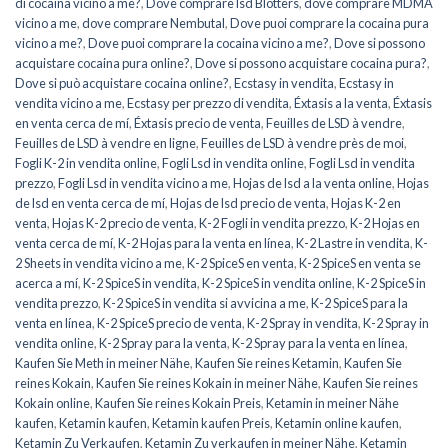
di cocaina vicino a me?
,
Dove comprare lsd Blotters
,
dove comprare MDMA
vicino a me
,
dove comprare Nembutal
,
Dove puoi comprare la cocaina pura
vicino a me?
,
Dove puoi comprare la cocaina vicino a me?
,
Dove si possono
acquistare cocaina pura online?
,
Dove si possono acquistare cocaina pura?
,
Dove si può acquistare cocaina online?
,
Ecstasy in vendita
,
Ecstasy in
vendita vicino a me
,
Ecstasy per prezzo di vendita
,
Éxtasis a la venta
,
Éxtasis
en venta cerca de mí
,
Éxtasis precio de venta
,
Feuilles de LSD à vendre
,
Feuilles de LSD à vendre en ligne
,
Feuilles de LSD à vendre près de moi
,
Fogli K-2 in vendita online
,
Fogli Lsd in vendita online
,
Fogli Lsd in vendita
prezzo
,
Fogli Lsd in vendita vicino a me
,
Hojas de lsd a la venta online
,
Hojas
de lsd en venta cerca de mí
,
Hojas de lsd precio de venta
,
Hojas K-2 en
venta
,
Hojas K-2 precio de venta
,
K-2 Fogli in vendita prezzo
,
K-2 Hojas en
venta cerca de mí
,
K-2 Hojas para la venta en línea
,
K-2 Lastre in vendita
,
K-
2 Sheets in vendita vicino a me
,
K-2 SpiceS en venta
,
K-2 SpiceS en venta se
acerca a mí
,
K-2 SpiceS in vendita
,
K-2 SpiceS in vendita online
,
K-2 SpiceS in
vendita prezzo
,
K-2 SpiceS in vendita si avvicina a me
,
K-2 SpiceS para la
venta en línea
,
K-2 SpiceS precio de venta
,
K-2 Spray in vendita
,
K-2 Spray in
vendita online
,
K-2 Spray para la venta
,
K-2 Spray para la venta en línea
,
Kaufen Sie Meth in meiner Nähe
,
Kaufen Sie reines Ketamin
,
Kaufen Sie
reines Kokain
,
Kaufen Sie reines Kokain in meiner Nähe
,
Kaufen Sie reines
Kokain online
,
Kaufen Sie reines Kokain Preis
,
Ketamin in meiner Nähe
kaufen
,
Ketamin kaufen
,
Ketamin kaufen Preis
,
Ketamin online kaufen
,
Ketamin Zu Verkaufen
,
Ketamin Zu verkaufen in meiner Nähe
,
Ketamin