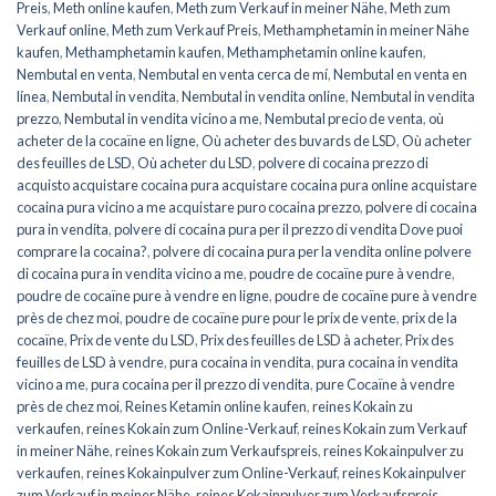
Preis
,
Meth online kaufen
,
Meth zum Verkauf in meiner Nähe
,
Meth zum
Verkauf online
,
Meth zum Verkauf Preis
,
Methamphetamin in meiner Nähe
kaufen
,
Methamphetamin kaufen
,
Methamphetamin online kaufen
,
Nembutal en venta
,
Nembutal en venta cerca de mí
,
Nembutal en venta en
línea
,
Nembutal in vendita
,
Nembutal in vendita online
,
Nembutal in vendita
prezzo
,
Nembutal in vendita vicino a me
,
Nembutal precio de venta
,
où
acheter de la cocaïne en ligne
,
Où acheter des buvards de LSD
,
Où acheter
des feuilles de LSD
,
Où acheter du LSD
,
polvere di cocaina prezzo di
acquisto acquistare cocaina pura acquistare cocaina pura online acquistare
cocaina pura vicino a me acquistare puro cocaina prezzo
,
polvere di cocaina
pura in vendita
,
polvere di cocaina pura per il prezzo di vendita Dove puoi
comprare la cocaina?
,
polvere di cocaina pura per la vendita online polvere
di cocaina pura in vendita vicino a me
,
poudre de cocaïne pure à vendre
,
poudre de cocaïne pure à vendre en ligne
,
poudre de cocaïne pure à vendre
près de chez moi
,
poudre de cocaïne pure pour le prix de vente
,
prix de la
cocaïne
,
Prix de vente du LSD
,
Prix des feuilles de LSD à acheter
,
Prix des
feuilles de LSD à vendre
,
pura cocaina in vendita
,
pura cocaina in vendita
vicino a me
,
pura cocaina per il prezzo di vendita
,
pure Cocaïne à vendre
près de chez moi
,
Reines Ketamin online kaufen
,
reines Kokain zu
verkaufen
,
reines Kokain zum Online-Verkauf
,
reines Kokain zum Verkauf
in meiner Nähe
,
reines Kokain zum Verkaufspreis
,
reines Kokainpulver zu
verkaufen
,
reines Kokainpulver zum Online-Verkauf
,
reines Kokainpulver
zum Verkauf in meiner Nähe
,
reines Kokainpulver zum Verkaufspreis
,