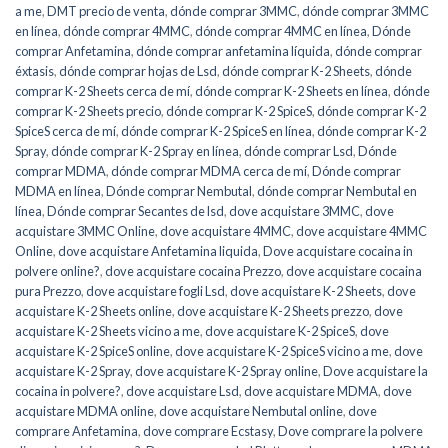
a me
,
DMT precio de venta
,
dónde comprar 3MMC
,
dónde comprar 3MMC
en línea
,
dónde comprar 4MMC
,
dónde comprar 4MMC en línea
,
Dónde
comprar Anfetamina
,
dónde comprar anfetamina líquida
,
dónde comprar
éxtasis
,
dónde comprar hojas de Lsd
,
dónde comprar K-2 Sheets
,
dónde
comprar K-2 Sheets cerca de mí
,
dónde comprar K-2 Sheets en línea
,
dónde
comprar K-2 Sheets precio
,
dónde comprar K-2 SpiceS
,
dónde comprar K-2
SpiceS cerca de mí
,
dónde comprar K-2 SpiceS en línea
,
dónde comprar K-2
Spray
,
dónde comprar K-2 Spray en línea
,
dónde comprar Lsd
,
Dónde
comprar MDMA
,
dónde comprar MDMA cerca de mí
,
Dónde comprar
MDMA en línea
,
Dónde comprar Nembutal
,
dónde comprar Nembutal en
línea
,
Dónde comprar Secantes de lsd
,
dove acquistare 3MMC
,
dove
acquistare 3MMC Online
,
dove acquistare 4MMC
,
dove acquistare 4MMC
Online
,
dove acquistare Anfetamina liquida
,
Dove acquistare cocaina in
polvere online?
,
dove acquistare cocaina Prezzo
,
dove acquistare cocaina
pura Prezzo
,
dove acquistare fogli Lsd
,
dove acquistare K-2 Sheets
,
dove
acquistare K-2 Sheets online
,
dove acquistare K-2 Sheets prezzo
,
dove
acquistare K-2 Sheets vicino a me
,
dove acquistare K-2 SpiceS
,
dove
acquistare K-2 SpiceS online
,
dove acquistare K-2 SpiceS vicino a me
,
dove
acquistare K-2 Spray
,
dove acquistare K-2 Spray online
,
Dove acquistare la
cocaina in polvere?
,
dove acquistare Lsd
,
dove acquistare MDMA
,
dove
acquistare MDMA online
,
dove acquistare Nembutal online
,
dove
comprare Anfetamina
,
dove comprare Ecstasy
,
Dove comprare la polvere