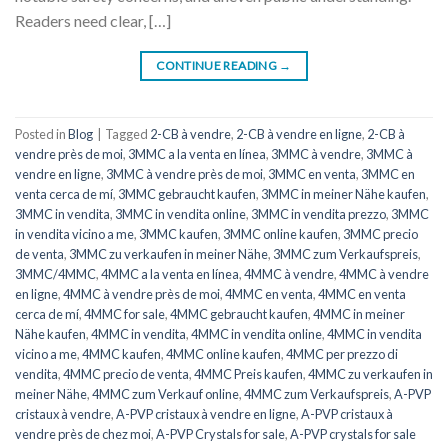
Readers need clear, […]
CONTINUE READING
→
Posted in
Blog
|
Tagged
2-CB à vendre
,
2-CB à vendre en ligne
,
2-CB à
vendre près de moi
,
3MMC a la venta en línea
,
3MMC à vendre
,
3MMC à
vendre en ligne
,
3MMC à vendre près de moi
,
3MMC en venta
,
3MMC en
venta cerca de mí
,
3MMC gebraucht kaufen
,
3MMC in meiner Nähe kaufen
,
3MMC in vendita
,
3MMC in vendita online
,
3MMC in vendita prezzo
,
3MMC
in vendita vicino a me
,
3MMC kaufen
,
3MMC online kaufen
,
3MMC precio
de venta
,
3MMC zu verkaufen in meiner Nähe
,
3MMC zum Verkaufspreis
,
3MMC/4MMC
,
4MMC a la venta en línea
,
4MMC à vendre
,
4MMC à vendre
en ligne
,
4MMC à vendre près de moi
,
4MMC en venta
,
4MMC en venta
cerca de mí
,
4MMC for sale
,
4MMC gebraucht kaufen
,
4MMC in meiner
Nähe kaufen
,
4MMC in vendita
,
4MMC in vendita online
,
4MMC in vendita
vicino a me
,
4MMC kaufen
,
4MMC online kaufen
,
4MMC per prezzo di
vendita
,
4MMC precio de venta
,
4MMC Preis kaufen
,
4MMC zu verkaufen in
meiner Nähe
,
4MMC zum Verkauf online
,
4MMC zum Verkaufspreis
,
A-PVP
cristaux à vendre
,
A-PVP cristaux à vendre en ligne
,
A-PVP cristaux à
vendre près de chez moi
,
A-PVP Crystals for sale
,
A-PVP crystals for sale