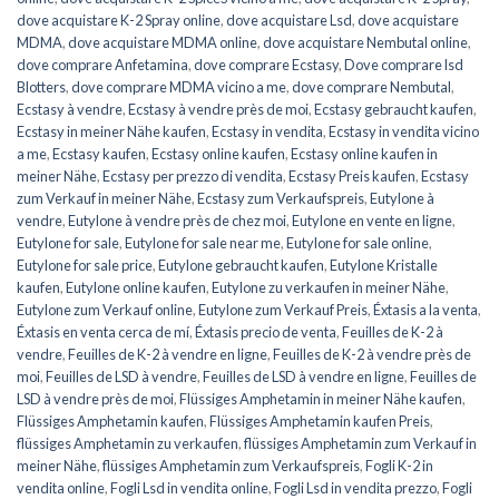
dove acquistare K-2 Spray online
,
dove acquistare Lsd
,
dove acquistare
MDMA
,
dove acquistare MDMA online
,
dove acquistare Nembutal online
,
dove comprare Anfetamina
,
dove comprare Ecstasy
,
Dove comprare lsd
Blotters
,
dove comprare MDMA vicino a me
,
dove comprare Nembutal
,
Ecstasy à vendre
,
Ecstasy à vendre près de moi
,
Ecstasy gebraucht kaufen
,
Ecstasy in meiner Nähe kaufen
,
Ecstasy in vendita
,
Ecstasy in vendita vicino
a me
,
Ecstasy kaufen
,
Ecstasy online kaufen
,
Ecstasy online kaufen in
meiner Nähe
,
Ecstasy per prezzo di vendita
,
Ecstasy Preis kaufen
,
Ecstasy
zum Verkauf in meiner Nähe
,
Ecstasy zum Verkaufspreis
,
Eutylone à
vendre
,
Eutylone à vendre près de chez moi
,
Eutylone en vente en ligne
,
Eutylone for sale
,
Eutylone for sale near me
,
Eutylone for sale online
,
Eutylone for sale price
,
Eutylone gebraucht kaufen
,
Eutylone Kristalle
kaufen
,
Eutylone online kaufen
,
Eutylone zu verkaufen in meiner Nähe
,
Eutylone zum Verkauf online
,
Eutylone zum Verkauf Preis
,
Éxtasis a la venta
,
Éxtasis en venta cerca de mí
,
Éxtasis precio de venta
,
Feuilles de K-2 à
vendre
,
Feuilles de K-2 à vendre en ligne
,
Feuilles de K-2 à vendre près de
moi
,
Feuilles de LSD à vendre
,
Feuilles de LSD à vendre en ligne
,
Feuilles de
LSD à vendre près de moi
,
Flüssiges Amphetamin in meiner Nähe kaufen
,
Flüssiges Amphetamin kaufen
,
Flüssiges Amphetamin kaufen Preis
,
flüssiges Amphetamin zu verkaufen
,
flüssiges Amphetamin zum Verkauf in
meiner Nähe
,
flüssiges Amphetamin zum Verkaufspreis
,
Fogli K-2 in
vendita online
,
Fogli Lsd in vendita online
,
Fogli Lsd in vendita prezzo
,
Fogli