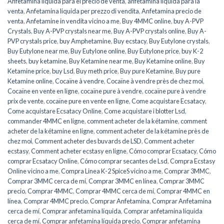
Anfetamina líquida para el precio de venta
,
anfetamina líquida para la
venta
,
Anfetamina liquida per prezzo di vendita
,
Anfetamina precio de
venta
,
Anfetamine in vendita vicino a me
,
Buy 4MMC online
,
buy A-PVP
Crystals
,
Buy A-PVP crystals near me
,
Buy A-PVP crystals online
,
Buy A-
PVP crystals price
,
buy Amphetamine
,
Buy ecstacy
,
Buy Eutylone crystals
,
Buy Eutylone near me
,
Buy Eutylone online
,
Buy Eutylone price
,
buy K-2
sheets
,
buy ketamine
,
Buy Ketamine near me
,
Buy Ketamine online
,
Buy
Ketamine price
,
buy Lsd
,
Buy meth price
,
Buy pure Ketamine
,
Buy pure
Ketamine online
,
Cocaïne à vendre
,
Cocaïne à vendre près de chez moi
,
Cocaïne en vente en ligne
,
cocaïne pure à vendre
,
cocaïne pure à vendre
prix de vente
,
cocaïne pure en vente en ligne
,
Come acquistare Ecsatacy
,
Come acquistare Ecsatacy Online
,
Come acquistare i blotter Lsd
,
commander 4MMC en ligne
,
comment acheter de la kétamine
,
comment
acheter de la kétamine en ligne
,
comment acheter de la kétamine près de
chez moi
,
Comment acheter des buvards de LSD
,
Comment acheter
ecstasy
,
Comment acheter ecstasy en ligne
,
Cómo comprar Ecsatacy
,
Cómo
comprar Ecsatacy Online
,
Cómo comprar secantes de Lsd
,
Compra Ecstasy
Online vicino a me
,
Compra Linea K-2 SpiceS vicino a me
,
Comprar 3MMC
,
Comprar 3MMC cerca de mí
,
Comprar 3MMC en línea
,
Comprar 3MMC
precio
,
Comprar 4MMC
,
Comprar 4MMC cerca de mí
,
Comprar 4MMC en
línea
,
Comprar 4MMC precio
,
Comprar Anfetamina
,
Comprar Anfetamina
cerca de mí
,
Comprar anfetamina líquida
,
Comprar anfetamina líquida
cerca de mí
,
Comprar anfetamina líquida precio
,
Comprar anfetamina