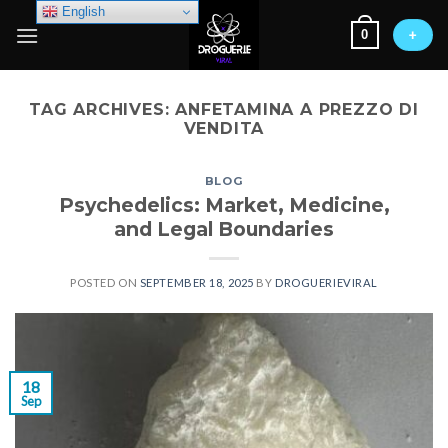
Skip
English
0
to
+
content
TAG ARCHIVES:
ANFETAMINA A PREZZO DI
VENDITA
BLOG
Psychedelics: Market, Medicine,
and Legal Boundaries
POSTED ON
SEPTEMBER 18, 2025
BY
DROGUERIEVIRAL
18
Sep