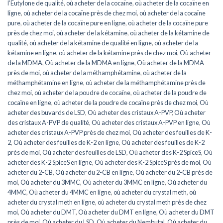
l’Eutylone de qualité
,
où acheter de la cocaïne
,
où acheter de la cocaïne en
ligne
,
où acheter de la cocaïne près de chez moi
,
où acheter de la cocaïne
pure
,
où acheter de la cocaïne pure en ligne
,
où acheter de la cocaïne pure
près de chez moi
,
où acheter de la kétamine
,
où acheter de la kétamine de
qualité
,
où acheter de la kétamine de qualité en ligne
,
où acheter de la
kétamine en ligne
,
où acheter de la kétamine près de chez moi
,
Où acheter
de la MDMA
,
Où acheter de la MDMA en ligne
,
Où acheter de la MDMA
près de moi
,
où acheter de la méthamphétamine
,
où acheter de la
méthamphétamine en ligne
,
où acheter de la méthamphétamine près de
chez moi
,
où acheter de la poudre de cocaïne
,
où acheter de la poudre de
cocaïne en ligne
,
où acheter de la poudre de cocaïne près de chez moi
,
Où
acheter des buvards de LSD
,
Où acheter des cristaux A-PVP
,
Où acheter
des cristaux A-PVP de qualité
,
Où acheter des cristaux A-PVP en ligne
,
Où
acheter des cristaux A-PVP près de chez moi
,
Où acheter des feuilles de K-
2
,
Où acheter des feuilles de K-2 en ligne
,
Où acheter des feuilles de K-2
près de moi
,
Où acheter des feuilles de LSD
,
Où acheter des K-2 SpiceS
,
Où
acheter des K-2 SpiceS en ligne
,
Où acheter des K-2 SpiceS près de moi
,
Où
acheter du 2-CB
,
Où acheter du 2-CB en ligne
,
Où acheter du 2-CB près de
moi
,
Où acheter du 3MMC
,
Où acheter du 3MMC en ligne
,
Où acheter du
4MMC
,
Où acheter du 4MMC en ligne
,
où acheter du crystal meth
,
où
acheter du crystal meth en ligne
,
où acheter du crystal meth près de chez
moi
,
Où acheter du DMT
,
Où acheter du DMT en ligne
,
Où acheter du DMT
près de moi
,
Où acheter du LSD
,
Où acheter du Nembutal
,
Où acheter du