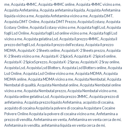
me
,
Acquista 4MMC
,
Acquista 4MMC online
,
Acquista 4MMC vicino a me
,
Acquista Anfetamina
,
Acquista anfetamina liquida
,
Acquista Anfetamina
liquida vicino a me
,
Acquista Anfetamina vicino a me
,
Acquista DMT
,
Acquista DMT Online
,
Acquista DMT Prezzo
,
Acquista Ecstasy
,
Acquista
Ecstasy Online
,
Acquista Ecstasy vicino a me
,
Acquista fogli Lsd
,
Acquista
fogli Lsd Online
,
Acquista fogli Lsd online vicino a me
,
Acquista fogli Lsd
vicino a me
,
Acquista gelatina Lsd
,
Acquista il prezzo 4MMC
,
Acquista il
prezzo dei fogli Lsd
,
Acquista il prezzo dell'ecstasy
,
Acquista il prezzo
MDMA
,
Acquista K-2 Sheets online
,
Acquista K-2 Sheets prezzo
,
Acquista
K-2 Sheets vicino a me
,
Acquista K-2 SpiceS
,
Acquista K-2 SpiceS online
,
Acquista K-2 SpiceS prezzo
,
Acquista K-2 Spray
,
Acquista K-2 Sray online
,
Acquista Lsd
,
Acquista Lsd Blotters
,
Acquista Lsd Blotters online
,
Acquista
Lsd Online
,
Acquista Lsd Online vicino a me
,
Acquista MDMA
,
Acquista
MDMA online
,
Acquista MDMA vicino a me
,
Acquista Nembutal
,
Acquista
Nembutal di qualità
,
Acquista Nembutal online
,
Acquista Nembutal online
vicino a me
,
Acquista Nembutal prezzo
,
Acquista Nembutal vicino a me
,
Acquista online gelatina Lsd
,
Acquista prezzo 3MMC
,
Acquista prezzo di
anfetamina
,
Acquista prezzo liquido Anfetamina
,
acquisto di cocaina
,
acquisto di cocaina Acquista la polvere di cocaina Acquistare Cocaine
Polvere Online Acquista la polvere di cocaina vicino a me
,
Anfetamina a
prezzo di vendita
,
Anfetamina en venta
,
Anfetamina en venta cerca de mí
,
Anfetamina in vendita
,
anfetamina líquida en venta cerca de mí
,