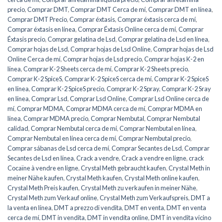
precio
,
Comprar DMT
,
Comprar DMT Cerca de mí
,
Comprar DMT en línea
,
Comprar DMT Precio
,
Comprar éxtasis
,
Comprar éxtasis cerca de mí
,
Comprar éxtasis en línea
,
Comprar Éxtasis Online cerca de mí
,
Comprar
Éxtasis precio
,
Comprar gelatina de Lsd
,
Comprar gelatina de Lsd en línea
,
Comprar hojas de Lsd
,
Comprar hojas de Lsd Online
,
Comprar hojas de Lsd
Online Cerca de mí
,
Comprar hojas de Lsd precio
,
Comprar hojas K-2 en
línea
,
Comprar K-2 Sheets cerca de mí
,
Comprar K-2 Sheets precio
,
Comprar K-2 SpiceS
,
Comprar K-2 SpiceS cerca de mí
,
Comprar K-2 SpiceS
en línea
,
Comprar K-2 SpiceS precio
,
Comprar K-2 Spray
,
Comprar K-2 Sray
en línea
,
Comprar Lsd
,
Comprar Lsd Online
,
Comprar Lsd Online cerca de
mí
,
Comprar MDMA
,
Comprar MDMA cerca de mí
,
Comprar MDMA en
línea
,
Comprar MDMA precio
,
Comprar Nembutal
,
Comprar Nembutal
calidad
,
Comprar Nembutal cerca de mí
,
Comprar Nembutal en línea
,
Comprar Nembutal en línea cerca de mí
,
Comprar Nembutal precio
,
Comprar sábanas de Lsd cerca de mí
,
Comprar Secantes de Lsd
,
Comprar
Secantes de Lsd en línea
,
Crack a vendre
,
Crack a vendre en ligne
,
crack
Cocaïne à vendre en ligne
,
Crystal Meth gebraucht kaufen
,
Crystal Meth in
meiner Nähe kaufen
,
Crystal Meth kaufen
,
Crystal Meth online kaufen
,
Crystal Meth Preis kaufen
,
Crystal Meth zu verkaufen in meiner Nähe
,
Crystal Meth zum Verkauf online
,
Crystal Meth zum Verkaufspreis
,
DMT a
la venta en línea
,
DMT a prezzo di vendita
,
DMT en venta
,
DMT en venta
cerca de mí
,
DMT in vendita
,
DMT in vendita online
,
DMT in vendita vicino