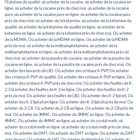
l’Eutylone de qualité
,
où acheter de la cocaïne
,
où acheter de la cocaïne en
ligne
,
où acheter de la cocaïne près de chez moi
,
où acheter de la cocaïne
pure
,
où acheter de la cocaïne pure en ligne
,
où acheter de la cocaïne pure
près de chez moi
,
où acheter de la kétamine
,
où acheter de la kétamine de
qualité
,
où acheter de la kétamine de qualité en ligne
,
où acheter de la
kétamine en ligne
,
où acheter de la kétamine près de chez moi
,
Où acheter
de la MDMA
,
Où acheter de la MDMA en ligne
,
Où acheter de la MDMA
près de moi
,
où acheter de la méthamphétamine
,
où acheter de la
méthamphétamine en ligne
,
où acheter de la méthamphétamine près de
chez moi
,
où acheter de la poudre de cocaïne
,
où acheter de la poudre de
cocaïne en ligne
,
où acheter de la poudre de cocaïne près de chez moi
,
Où
acheter des buvards de LSD
,
Où acheter des cristaux A-PVP
,
Où acheter
des cristaux A-PVP de qualité
,
Où acheter des cristaux A-PVP en ligne
,
Où
acheter des cristaux A-PVP près de chez moi
,
Où acheter des feuilles de K-
2
,
Où acheter des feuilles de K-2 en ligne
,
Où acheter des feuilles de K-2
près de moi
,
Où acheter des feuilles de LSD
,
Où acheter des K-2 SpiceS
,
Où
acheter des K-2 SpiceS en ligne
,
Où acheter des K-2 SpiceS près de moi
,
Où
acheter du 2-CB
,
Où acheter du 2-CB en ligne
,
Où acheter du 2-CB près de
moi
,
Où acheter du 3MMC
,
Où acheter du 3MMC en ligne
,
Où acheter du
4MMC
,
Où acheter du 4MMC en ligne
,
où acheter du crystal meth
,
où
acheter du crystal meth en ligne
,
où acheter du crystal meth près de chez
moi
,
Où acheter du DMT
,
Où acheter du DMT en ligne
,
Où acheter du DMT
près de moi
,
Où acheter du LSD
,
Où acheter du Nembutal
,
Où acheter du