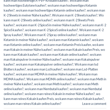
kann man hochwertige A-PVP-Kristalle kaufen?
,
Wo kann man
hochwertiges Eutylone kaufen?
,
wo kann man hochwertiges Ketamin
kaufen?
,
wo kann man hochwertiges Ketamin online kaufen?
,
wo kann man
K-2 Sheets in meiner Nähe kaufen?
,
Wo kann man K-2 Sheets kaufen?
,
Wo
kann man K-2 Sheets online kaufen?
,
wo kann man K-2 Sheets Preis
kaufen?
,
wo kann man K-2 SpiceS in meiner Nähe kaufen?
,
wo kann man K-2
SpiceS kaufen?
,
wo kann man K-2 SpiceS online kaufen?
,
Wo kann man K-2
Spray kaufen?
,
Wo kann man K-2 Spray online kaufen?
,
wo kann man
Ketamin in meiner Nähe kaufen?
,
wo kann man Ketamin kaufen?
,
wo kann
man Ketamin online kaufen?
,
wo kann man Ketamin Preis kaufen
,
wo kann
man Kokain in meiner Nähe kaufen?
,
wo kann man Kokain kaufen Preis
,
wo
kann man Kokain kaufen?
,
wo kann man Kokain online kaufen?
,
wo kann
man Kokainpulver in meiner Nähe kaufen?
,
wo kann man Kokainpulver
kaufen?
,
wo kann man Kokainpulver online kaufen?
,
Wo kann man lsd
Blotters kaufen?
,
wo kann man Lsd kaufen?
,
wo kann man Lsd-Platten
kaufen?
,
wo kann man MDMA in meiner Nähe kaufen?
,
Wo kann man
MDMA kaufen?
,
Wo kann man MDMA online kaufen?
,
wo kann man Meth in
meiner Nähe kaufen?
,
wo kann man Meth kaufen?
,
wo kann man Meth
online kaufen?
,
wo kann man Nembutal kaufen?
,
wo kann man Nembutal
online kaufen?
,
wo kann man reines Kokain in meiner Nähe kaufen?
,
wo
kann man reines Kokain kaufen Preis
,
wo kann man reines Kokain kaufen?
,
wo kann man reines Kokain online kaufen?
Leave a comment