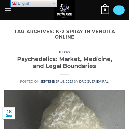
Skip
English
0
to
+
content
TAG ARCHIVES:
K-2 SPRAY IN VENDITA
ONLINE
BLOG
Psychedelics: Market, Medicine,
and Legal Boundaries
POSTED ON
SEPTEMBER 18, 2025
BY
DROGUERIEVIRAL
18
Sep