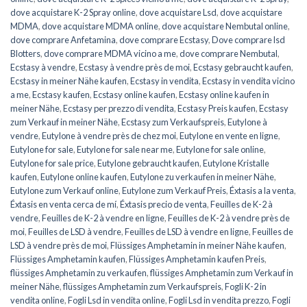
dove acquistare K-2 Spray online
,
dove acquistare Lsd
,
dove acquistare
MDMA
,
dove acquistare MDMA online
,
dove acquistare Nembutal online
,
dove comprare Anfetamina
,
dove comprare Ecstasy
,
Dove comprare lsd
Blotters
,
dove comprare MDMA vicino a me
,
dove comprare Nembutal
,
Ecstasy à vendre
,
Ecstasy à vendre près de moi
,
Ecstasy gebraucht kaufen
,
Ecstasy in meiner Nähe kaufen
,
Ecstasy in vendita
,
Ecstasy in vendita vicino
a me
,
Ecstasy kaufen
,
Ecstasy online kaufen
,
Ecstasy online kaufen in
meiner Nähe
,
Ecstasy per prezzo di vendita
,
Ecstasy Preis kaufen
,
Ecstasy
zum Verkauf in meiner Nähe
,
Ecstasy zum Verkaufspreis
,
Eutylone à
vendre
,
Eutylone à vendre près de chez moi
,
Eutylone en vente en ligne
,
Eutylone for sale
,
Eutylone for sale near me
,
Eutylone for sale online
,
Eutylone for sale price
,
Eutylone gebraucht kaufen
,
Eutylone Kristalle
kaufen
,
Eutylone online kaufen
,
Eutylone zu verkaufen in meiner Nähe
,
Eutylone zum Verkauf online
,
Eutylone zum Verkauf Preis
,
Éxtasis a la venta
,
Éxtasis en venta cerca de mí
,
Éxtasis precio de venta
,
Feuilles de K-2 à
vendre
,
Feuilles de K-2 à vendre en ligne
,
Feuilles de K-2 à vendre près de
moi
,
Feuilles de LSD à vendre
,
Feuilles de LSD à vendre en ligne
,
Feuilles de
LSD à vendre près de moi
,
Flüssiges Amphetamin in meiner Nähe kaufen
,
Flüssiges Amphetamin kaufen
,
Flüssiges Amphetamin kaufen Preis
,
flüssiges Amphetamin zu verkaufen
,
flüssiges Amphetamin zum Verkauf in
meiner Nähe
,
flüssiges Amphetamin zum Verkaufspreis
,
Fogli K-2 in
vendita online
,
Fogli Lsd in vendita online
,
Fogli Lsd in vendita prezzo
,
Fogli