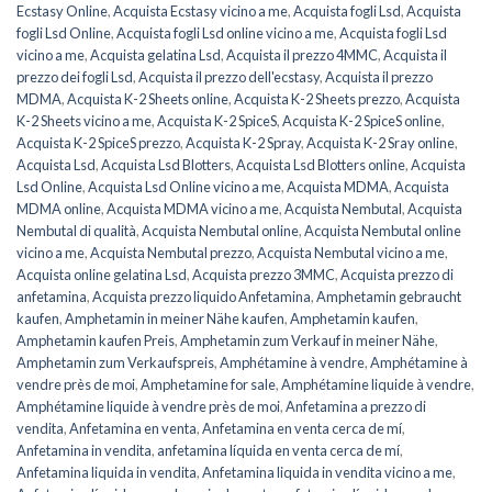
Ecstasy Online
,
Acquista Ecstasy vicino a me
,
Acquista fogli Lsd
,
Acquista
fogli Lsd Online
,
Acquista fogli Lsd online vicino a me
,
Acquista fogli Lsd
vicino a me
,
Acquista gelatina Lsd
,
Acquista il prezzo 4MMC
,
Acquista il
prezzo dei fogli Lsd
,
Acquista il prezzo dell'ecstasy
,
Acquista il prezzo
MDMA
,
Acquista K-2 Sheets online
,
Acquista K-2 Sheets prezzo
,
Acquista
K-2 Sheets vicino a me
,
Acquista K-2 SpiceS
,
Acquista K-2 SpiceS online
,
Acquista K-2 SpiceS prezzo
,
Acquista K-2 Spray
,
Acquista K-2 Sray online
,
Acquista Lsd
,
Acquista Lsd Blotters
,
Acquista Lsd Blotters online
,
Acquista
Lsd Online
,
Acquista Lsd Online vicino a me
,
Acquista MDMA
,
Acquista
MDMA online
,
Acquista MDMA vicino a me
,
Acquista Nembutal
,
Acquista
Nembutal di qualità
,
Acquista Nembutal online
,
Acquista Nembutal online
vicino a me
,
Acquista Nembutal prezzo
,
Acquista Nembutal vicino a me
,
Acquista online gelatina Lsd
,
Acquista prezzo 3MMC
,
Acquista prezzo di
anfetamina
,
Acquista prezzo liquido Anfetamina
,
Amphetamin gebraucht
kaufen
,
Amphetamin in meiner Nähe kaufen
,
Amphetamin kaufen
,
Amphetamin kaufen Preis
,
Amphetamin zum Verkauf in meiner Nähe
,
Amphetamin zum Verkaufspreis
,
Amphétamine à vendre
,
Amphétamine à
vendre près de moi
,
Amphetamine for sale
,
Amphétamine liquide à vendre
,
Amphétamine liquide à vendre près de moi
,
Anfetamina a prezzo di
vendita
,
Anfetamina en venta
,
Anfetamina en venta cerca de mí
,
Anfetamina in vendita
,
anfetamina líquida en venta cerca de mí
,
Anfetamina liquida in vendita
,
Anfetamina liquida in vendita vicino a me
,