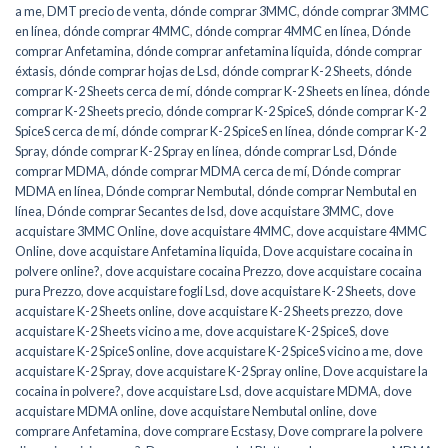
a me
,
DMT precio de venta
,
dónde comprar 3MMC
,
dónde comprar 3MMC
en línea
,
dónde comprar 4MMC
,
dónde comprar 4MMC en línea
,
Dónde
comprar Anfetamina
,
dónde comprar anfetamina líquida
,
dónde comprar
éxtasis
,
dónde comprar hojas de Lsd
,
dónde comprar K-2 Sheets
,
dónde
comprar K-2 Sheets cerca de mí
,
dónde comprar K-2 Sheets en línea
,
dónde
comprar K-2 Sheets precio
,
dónde comprar K-2 SpiceS
,
dónde comprar K-2
SpiceS cerca de mí
,
dónde comprar K-2 SpiceS en línea
,
dónde comprar K-2
Spray
,
dónde comprar K-2 Spray en línea
,
dónde comprar Lsd
,
Dónde
comprar MDMA
,
dónde comprar MDMA cerca de mí
,
Dónde comprar
MDMA en línea
,
Dónde comprar Nembutal
,
dónde comprar Nembutal en
línea
,
Dónde comprar Secantes de lsd
,
dove acquistare 3MMC
,
dove
acquistare 3MMC Online
,
dove acquistare 4MMC
,
dove acquistare 4MMC
Online
,
dove acquistare Anfetamina liquida
,
Dove acquistare cocaina in
polvere online?
,
dove acquistare cocaina Prezzo
,
dove acquistare cocaina
pura Prezzo
,
dove acquistare fogli Lsd
,
dove acquistare K-2 Sheets
,
dove
acquistare K-2 Sheets online
,
dove acquistare K-2 Sheets prezzo
,
dove
acquistare K-2 Sheets vicino a me
,
dove acquistare K-2 SpiceS
,
dove
acquistare K-2 SpiceS online
,
dove acquistare K-2 SpiceS vicino a me
,
dove
acquistare K-2 Spray
,
dove acquistare K-2 Spray online
,
Dove acquistare la
cocaina in polvere?
,
dove acquistare Lsd
,
dove acquistare MDMA
,
dove
acquistare MDMA online
,
dove acquistare Nembutal online
,
dove
comprare Anfetamina
,
dove comprare Ecstasy
,
Dove comprare la polvere