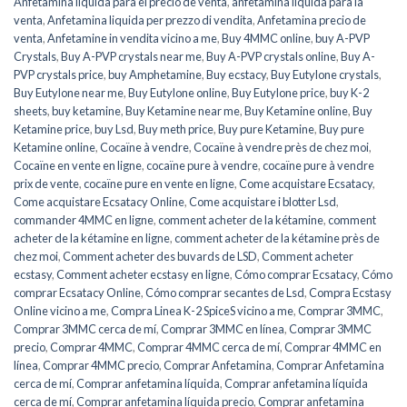
Anfetamina líquida para el precio de venta
,
anfetamina líquida para la
venta
,
Anfetamina liquida per prezzo di vendita
,
Anfetamina precio de
venta
,
Anfetamine in vendita vicino a me
,
Buy 4MMC online
,
buy A-PVP
Crystals
,
Buy A-PVP crystals near me
,
Buy A-PVP crystals online
,
Buy A-
PVP crystals price
,
buy Amphetamine
,
Buy ecstacy
,
Buy Eutylone crystals
,
Buy Eutylone near me
,
Buy Eutylone online
,
Buy Eutylone price
,
buy K-2
sheets
,
buy ketamine
,
Buy Ketamine near me
,
Buy Ketamine online
,
Buy
Ketamine price
,
buy Lsd
,
Buy meth price
,
Buy pure Ketamine
,
Buy pure
Ketamine online
,
Cocaïne à vendre
,
Cocaïne à vendre près de chez moi
,
Cocaïne en vente en ligne
,
cocaïne pure à vendre
,
cocaïne pure à vendre
prix de vente
,
cocaïne pure en vente en ligne
,
Come acquistare Ecsatacy
,
Come acquistare Ecsatacy Online
,
Come acquistare i blotter Lsd
,
commander 4MMC en ligne
,
comment acheter de la kétamine
,
comment
acheter de la kétamine en ligne
,
comment acheter de la kétamine près de
chez moi
,
Comment acheter des buvards de LSD
,
Comment acheter
ecstasy
,
Comment acheter ecstasy en ligne
,
Cómo comprar Ecsatacy
,
Cómo
comprar Ecsatacy Online
,
Cómo comprar secantes de Lsd
,
Compra Ecstasy
Online vicino a me
,
Compra Linea K-2 SpiceS vicino a me
,
Comprar 3MMC
,
Comprar 3MMC cerca de mí
,
Comprar 3MMC en línea
,
Comprar 3MMC
precio
,
Comprar 4MMC
,
Comprar 4MMC cerca de mí
,
Comprar 4MMC en
línea
,
Comprar 4MMC precio
,
Comprar Anfetamina
,
Comprar Anfetamina
cerca de mí
,
Comprar anfetamina líquida
,
Comprar anfetamina líquida
cerca de mí
,
Comprar anfetamina líquida precio
,
Comprar anfetamina