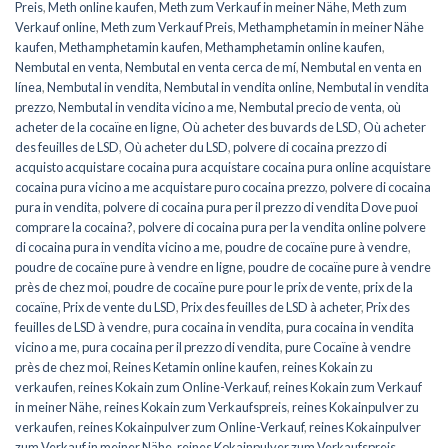
Preis
,
Meth online kaufen
,
Meth zum Verkauf in meiner Nähe
,
Meth zum
Verkauf online
,
Meth zum Verkauf Preis
,
Methamphetamin in meiner Nähe
kaufen
,
Methamphetamin kaufen
,
Methamphetamin online kaufen
,
Nembutal en venta
,
Nembutal en venta cerca de mí
,
Nembutal en venta en
línea
,
Nembutal in vendita
,
Nembutal in vendita online
,
Nembutal in vendita
prezzo
,
Nembutal in vendita vicino a me
,
Nembutal precio de venta
,
où
acheter de la cocaïne en ligne
,
Où acheter des buvards de LSD
,
Où acheter
des feuilles de LSD
,
Où acheter du LSD
,
polvere di cocaina prezzo di
acquisto acquistare cocaina pura acquistare cocaina pura online acquistare
cocaina pura vicino a me acquistare puro cocaina prezzo
,
polvere di cocaina
pura in vendita
,
polvere di cocaina pura per il prezzo di vendita Dove puoi
comprare la cocaina?
,
polvere di cocaina pura per la vendita online polvere
di cocaina pura in vendita vicino a me
,
poudre de cocaïne pure à vendre
,
poudre de cocaïne pure à vendre en ligne
,
poudre de cocaïne pure à vendre
près de chez moi
,
poudre de cocaïne pure pour le prix de vente
,
prix de la
cocaïne
,
Prix de vente du LSD
,
Prix des feuilles de LSD à acheter
,
Prix des
feuilles de LSD à vendre
,
pura cocaina in vendita
,
pura cocaina in vendita
vicino a me
,
pura cocaina per il prezzo di vendita
,
pure Cocaïne à vendre
près de chez moi
,
Reines Ketamin online kaufen
,
reines Kokain zu
verkaufen
,
reines Kokain zum Online-Verkauf
,
reines Kokain zum Verkauf
in meiner Nähe
,
reines Kokain zum Verkaufspreis
,
reines Kokainpulver zu
verkaufen
,
reines Kokainpulver zum Online-Verkauf
,
reines Kokainpulver
zum Verkauf in meiner Nähe
,
reines Kokainpulver zum Verkaufspreis
,