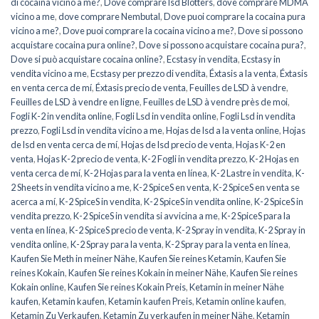
di cocaina vicino a me?
,
Dove comprare lsd Blotters
,
dove comprare MDMA
vicino a me
,
dove comprare Nembutal
,
Dove puoi comprare la cocaina pura
vicino a me?
,
Dove puoi comprare la cocaina vicino a me?
,
Dove si possono
acquistare cocaina pura online?
,
Dove si possono acquistare cocaina pura?
,
Dove si può acquistare cocaina online?
,
Ecstasy in vendita
,
Ecstasy in
vendita vicino a me
,
Ecstasy per prezzo di vendita
,
Éxtasis a la venta
,
Éxtasis
en venta cerca de mí
,
Éxtasis precio de venta
,
Feuilles de LSD à vendre
,
Feuilles de LSD à vendre en ligne
,
Feuilles de LSD à vendre près de moi
,
Fogli K-2 in vendita online
,
Fogli Lsd in vendita online
,
Fogli Lsd in vendita
prezzo
,
Fogli Lsd in vendita vicino a me
,
Hojas de lsd a la venta online
,
Hojas
de lsd en venta cerca de mí
,
Hojas de lsd precio de venta
,
Hojas K-2 en
venta
,
Hojas K-2 precio de venta
,
K-2 Fogli in vendita prezzo
,
K-2 Hojas en
venta cerca de mí
,
K-2 Hojas para la venta en línea
,
K-2 Lastre in vendita
,
K-
2 Sheets in vendita vicino a me
,
K-2 SpiceS en venta
,
K-2 SpiceS en venta se
acerca a mí
,
K-2 SpiceS in vendita
,
K-2 SpiceS in vendita online
,
K-2 SpiceS in
vendita prezzo
,
K-2 SpiceS in vendita si avvicina a me
,
K-2 SpiceS para la
venta en línea
,
K-2 SpiceS precio de venta
,
K-2 Spray in vendita
,
K-2 Spray in
vendita online
,
K-2 Spray para la venta
,
K-2 Spray para la venta en línea
,
Kaufen Sie Meth in meiner Nähe
,
Kaufen Sie reines Ketamin
,
Kaufen Sie
reines Kokain
,
Kaufen Sie reines Kokain in meiner Nähe
,
Kaufen Sie reines
Kokain online
,
Kaufen Sie reines Kokain Preis
,
Ketamin in meiner Nähe
kaufen
,
Ketamin kaufen
,
Ketamin kaufen Preis
,
Ketamin online kaufen
,
Ketamin Zu Verkaufen
,
Ketamin Zu verkaufen in meiner Nähe
,
Ketamin