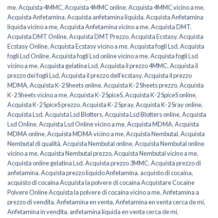
me
,
Acquista 4MMC
,
Acquista 4MMC online
,
Acquista 4MMC vicino a me
,
Acquista Anfetamina
,
Acquista anfetamina liquida
,
Acquista Anfetamina
liquida vicino a me
,
Acquista Anfetamina vicino a me
,
Acquista DMT
,
Acquista DMT Online
,
Acquista DMT Prezzo
,
Acquista Ecstasy
,
Acquista
Ecstasy Online
,
Acquista Ecstasy vicino a me
,
Acquista fogli Lsd
,
Acquista
fogli Lsd Online
,
Acquista fogli Lsd online vicino a me
,
Acquista fogli Lsd
vicino a me
,
Acquista gelatina Lsd
,
Acquista il prezzo 4MMC
,
Acquista il
prezzo dei fogli Lsd
,
Acquista il prezzo dell'ecstasy
,
Acquista il prezzo
MDMA
,
Acquista K-2 Sheets online
,
Acquista K-2 Sheets prezzo
,
Acquista
K-2 Sheets vicino a me
,
Acquista K-2 SpiceS
,
Acquista K-2 SpiceS online
,
Acquista K-2 SpiceS prezzo
,
Acquista K-2 Spray
,
Acquista K-2 Sray online
,
Acquista Lsd
,
Acquista Lsd Blotters
,
Acquista Lsd Blotters online
,
Acquista
Lsd Online
,
Acquista Lsd Online vicino a me
,
Acquista MDMA
,
Acquista
MDMA online
,
Acquista MDMA vicino a me
,
Acquista Nembutal
,
Acquista
Nembutal di qualità
,
Acquista Nembutal online
,
Acquista Nembutal online
vicino a me
,
Acquista Nembutal prezzo
,
Acquista Nembutal vicino a me
,
Acquista online gelatina Lsd
,
Acquista prezzo 3MMC
,
Acquista prezzo di
anfetamina
,
Acquista prezzo liquido Anfetamina
,
acquisto di cocaina
,
acquisto di cocaina Acquista la polvere di cocaina Acquistare Cocaine
Polvere Online Acquista la polvere di cocaina vicino a me
,
Anfetamina a
prezzo di vendita
,
Anfetamina en venta
,
Anfetamina en venta cerca de mí
,
Anfetamina in vendita
,
anfetamina líquida en venta cerca de mí
,