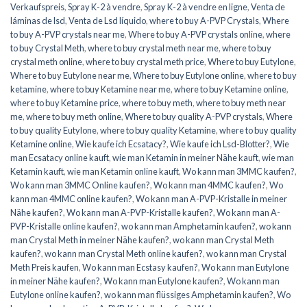
Verkaufspreis
,
Spray K-2 à vendre
,
Spray K-2 à vendre en ligne
,
Venta de
láminas de lsd
,
Venta de Lsd líquido
,
where to buy A-PVP Crystals
,
Where
to buy A-PVP crystals near me
,
Where to buy A-PVP crystals online
,
where
to buy Crystal Meth
,
where to buy crystal meth near me
,
where to buy
crystal meth online
,
where to buy crystal meth price
,
Where to buy Eutylone
,
Where to buy Eutylone near me
,
Where to buy Eutylone online
,
where to buy
ketamine
,
where to buy Ketamine near me
,
where to buy Ketamine online
,
where to buy Ketamine price
,
where to buy meth
,
where to buy meth near
me
,
where to buy meth online
,
Where to buy quality A-PVP crystals
,
Where
to buy quality Eutylone
,
where to buy quality Ketamine
,
where to buy quality
Ketamine online
,
Wie kaufe ich Ecsatacy?
,
Wie kaufe ich Lsd-Blotter?
,
Wie
man Ecsatacy online kauft
,
wie man Ketamin in meiner Nähe kauft
,
wie man
Ketamin kauft
,
wie man Ketamin online kauft
,
Wo kann man 3MMC kaufen?
,
Wo kann man 3MMC Online kaufen?
,
Wo kann man 4MMC kaufen?
,
Wo
kann man 4MMC online kaufen?
,
Wo kann man A-PVP-Kristalle in meiner
Nähe kaufen?
,
Wo kann man A-PVP-Kristalle kaufen?
,
Wo kann man A-
PVP-Kristalle online kaufen?
,
wo kann man Amphetamin kaufen?
,
wo kann
man Crystal Meth in meiner Nähe kaufen?
,
wo kann man Crystal Meth
kaufen?
,
wo kann man Crystal Meth online kaufen?
,
wo kann man Crystal
Meth Preis kaufen
,
Wo kann man Ecstasy kaufen?
,
Wo kann man Eutylone
in meiner Nähe kaufen?
,
Wo kann man Eutylone kaufen?
,
Wo kann man
Eutylone online kaufen?
,
wo kann man flüssiges Amphetamin kaufen?
,
Wo