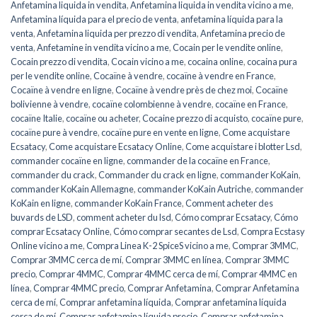
Anfetamina liquida in vendita
,
Anfetamina liquida in vendita vicino a me
,
Anfetamina líquida para el precio de venta
,
anfetamina líquida para la
venta
,
Anfetamina liquida per prezzo di vendita
,
Anfetamina precio de
venta
,
Anfetamine in vendita vicino a me
,
Cocain per le vendite online
,
Cocain prezzo di vendita
,
Cocain vicino a me
,
cocaina online
,
cocaina pura
per le vendite online
,
Cocaïne à vendre
,
cocaïne à vendre en France
,
Cocaïne à vendre en ligne
,
Cocaïne à vendre près de chez moi
,
Cocaïne
bolivienne à vendre
,
cocaïne colombienne à vendre
,
cocaïne en France
,
cocaïne Italie
,
cocaïne ou acheter
,
Cocaine prezzo di acquisto
,
cocaïne pure
,
cocaïne pure à vendre
,
cocaïne pure en vente en ligne
,
Come acquistare
Ecsatacy
,
Come acquistare Ecsatacy Online
,
Come acquistare i blotter Lsd
,
commander cocaïne en ligne
,
commander de la cocaïne en France
,
commander du crack
,
Commander du crack en ligne
,
commander KoKain
,
commander KoKain Allemagne
,
commander KoKain Autriche
,
commander
KoKain en ligne
,
commander KoKain France
,
Comment acheter des
buvards de LSD
,
comment acheter du lsd
,
Cómo comprar Ecsatacy
,
Cómo
comprar Ecsatacy Online
,
Cómo comprar secantes de Lsd
,
Compra Ecstasy
Online vicino a me
,
Compra Linea K-2 SpiceS vicino a me
,
Comprar 3MMC
,
Comprar 3MMC cerca de mí
,
Comprar 3MMC en línea
,
Comprar 3MMC
precio
,
Comprar 4MMC
,
Comprar 4MMC cerca de mí
,
Comprar 4MMC en
línea
,
Comprar 4MMC precio
,
Comprar Anfetamina
,
Comprar Anfetamina
cerca de mí
,
Comprar anfetamina líquida
,
Comprar anfetamina líquida
cerca de mí
,
Comprar anfetamina líquida precio
,
Comprar anfetamina