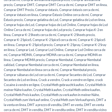
precio
,
Comprar DMT
,
Comprar DMT Cerca de mí
,
Comprar DMT en línea
,
Comprar DMT Precio
,
Comprar éxtasis
,
Comprar éxtasis cerca de mí
,
Comprar éxtasis en línea
,
Comprar Éxtasis Online cerca de mí
,
Comprar
Éxtasis precio
,
Comprar gelatina de Lsd
,
Comprar gelatina de Lsd en línea
,
Comprar hojas de Lsd
,
Comprar hojas de Lsd Online
,
Comprar hojas de Lsd
Online Cerca de mí
,
Comprar hojas de Lsd precio
,
Comprar hojas K-2 en
línea
,
Comprar K-2 Sheets cerca de mí
,
Comprar K-2 Sheets precio
,
Comprar K-2 SpiceS
,
Comprar K-2 SpiceS cerca de mí
,
Comprar K-2 SpiceS
en línea
,
Comprar K-2 SpiceS precio
,
Comprar K-2 Spray
,
Comprar K-2 Sray
en línea
,
Comprar Lsd
,
Comprar Lsd Online
,
Comprar Lsd Online cerca de
mí
,
Comprar MDMA
,
Comprar MDMA cerca de mí
,
Comprar MDMA en
línea
,
Comprar MDMA precio
,
Comprar Nembutal
,
Comprar Nembutal
calidad
,
Comprar Nembutal cerca de mí
,
Comprar Nembutal en línea
,
Comprar Nembutal en línea cerca de mí
,
Comprar Nembutal precio
,
Comprar sábanas de Lsd cerca de mí
,
Comprar Secantes de Lsd
,
Comprar
Secantes de Lsd en línea
,
Crack a vendre
,
Crack a vendre en ligne
,
crack
Cocaïne à vendre en ligne
,
Crystal Meth gebraucht kaufen
,
Crystal Meth in
meiner Nähe kaufen
,
Crystal Meth kaufen
,
Crystal Meth online kaufen
,
Crystal Meth Preis kaufen
,
Crystal Meth zu verkaufen in meiner Nähe
,
Crystal Meth zum Verkauf online
,
Crystal Meth zum Verkaufspreis
,
DMT a
la venta en línea
,
DMT a prezzo di vendita
,
DMT en venta
,
DMT en venta
cerca de mí
,
DMT in vendita
,
DMT in vendita online
,
DMT in vendita vicino