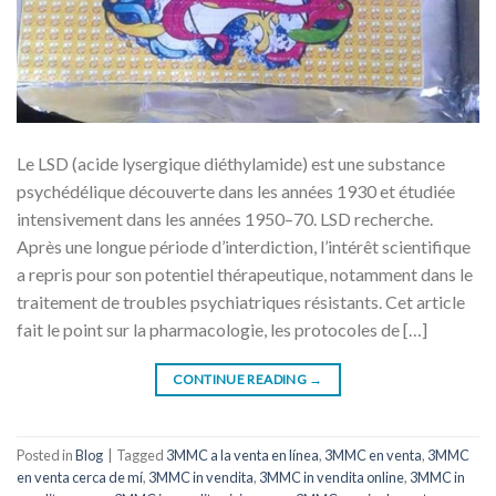
Le LSD (acide lysergique diéthylamide) est une substance
psychédélique découverte dans les années 1930 et étudiée
intensivement dans les années 1950–70. LSD recherche.
Après une longue période d’interdiction, l’intérêt scientifique
a repris pour son potentiel thérapeutique, notamment dans le
traitement de troubles psychiatriques résistants. Cet article
fait le point sur la pharmacologie, les protocoles de […]
CONTINUE READING
→
Posted in
Blog
|
Tagged
3MMC a la venta en línea
,
3MMC en venta
,
3MMC
en venta cerca de mí
,
3MMC in vendita
,
3MMC in vendita online
,
3MMC in