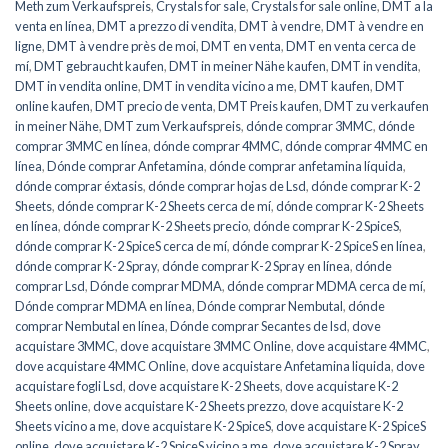
Meth zum Verkaufspreis
,
Crystals for sale
,
Crystals for sale online
,
DMT a la
venta en línea
,
DMT a prezzo di vendita
,
DMT à vendre
,
DMT à vendre en
ligne
,
DMT à vendre près de moi
,
DMT en venta
,
DMT en venta cerca de
mí
,
DMT gebraucht kaufen
,
DMT in meiner Nähe kaufen
,
DMT in vendita
,
DMT in vendita online
,
DMT in vendita vicino a me
,
DMT kaufen
,
DMT
online kaufen
,
DMT precio de venta
,
DMT Preis kaufen
,
DMT zu verkaufen
in meiner Nähe
,
DMT zum Verkaufspreis
,
dónde comprar 3MMC
,
dónde
comprar 3MMC en línea
,
dónde comprar 4MMC
,
dónde comprar 4MMC en
línea
,
Dónde comprar Anfetamina
,
dónde comprar anfetamina líquida
,
dónde comprar éxtasis
,
dónde comprar hojas de Lsd
,
dónde comprar K-2
Sheets
,
dónde comprar K-2 Sheets cerca de mí
,
dónde comprar K-2 Sheets
en línea
,
dónde comprar K-2 Sheets precio
,
dónde comprar K-2 SpiceS
,
dónde comprar K-2 SpiceS cerca de mí
,
dónde comprar K-2 SpiceS en línea
,
dónde comprar K-2 Spray
,
dónde comprar K-2 Spray en línea
,
dónde
comprar Lsd
,
Dónde comprar MDMA
,
dónde comprar MDMA cerca de mí
,
Dónde comprar MDMA en línea
,
Dónde comprar Nembutal
,
dónde
comprar Nembutal en línea
,
Dónde comprar Secantes de lsd
,
dove
acquistare 3MMC
,
dove acquistare 3MMC Online
,
dove acquistare 4MMC
,
dove acquistare 4MMC Online
,
dove acquistare Anfetamina liquida
,
dove
acquistare fogli Lsd
,
dove acquistare K-2 Sheets
,
dove acquistare K-2
Sheets online
,
dove acquistare K-2 Sheets prezzo
,
dove acquistare K-2
Sheets vicino a me
,
dove acquistare K-2 SpiceS
,
dove acquistare K-2 SpiceS
online
,
dove acquistare K-2 SpiceS vicino a me
,
dove acquistare K-2 Spray
,