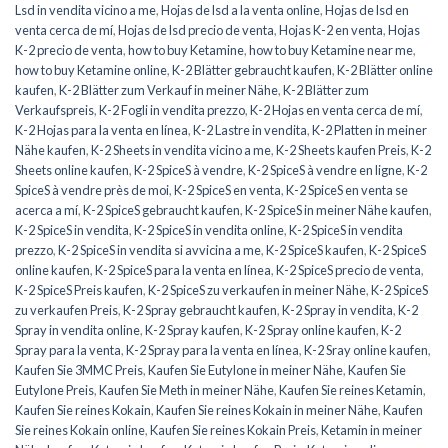
Lsd in vendita vicino a me
,
Hojas de lsd a la venta online
,
Hojas de lsd en
venta cerca de mí
,
Hojas de lsd precio de venta
,
Hojas K-2 en venta
,
Hojas
K-2 precio de venta
,
how to buy Ketamine
,
how to buy Ketamine near me
,
how to buy Ketamine online
,
K-2 Blätter gebraucht kaufen
,
K-2 Blätter online
kaufen
,
K-2 Blätter zum Verkauf in meiner Nähe
,
K-2 Blätter zum
Verkaufspreis
,
K-2 Fogli in vendita prezzo
,
K-2 Hojas en venta cerca de mí
,
K-2 Hojas para la venta en línea
,
K-2 Lastre in vendita
,
K-2 Platten in meiner
Nähe kaufen
,
K-2 Sheets in vendita vicino a me
,
K-2 Sheets kaufen Preis
,
K-2
Sheets online kaufen
,
K-2 SpiceS à vendre
,
K-2 SpiceS à vendre en ligne
,
K-2
SpiceS à vendre près de moi
,
K-2 SpiceS en venta
,
K-2 SpiceS en venta se
acerca a mí
,
K-2 SpiceS gebraucht kaufen
,
K-2 SpiceS in meiner Nähe kaufen
,
K-2 SpiceS in vendita
,
K-2 SpiceS in vendita online
,
K-2 SpiceS in vendita
prezzo
,
K-2 SpiceS in vendita si avvicina a me
,
K-2 SpiceS kaufen
,
K-2 SpiceS
online kaufen
,
K-2 SpiceS para la venta en línea
,
K-2 SpiceS precio de venta
,
K-2 SpiceS Preis kaufen
,
K-2 SpiceS zu verkaufen in meiner Nähe
,
K-2 SpiceS
zu verkaufen Preis
,
K-2 Spray gebraucht kaufen
,
K-2 Spray in vendita
,
K-2
Spray in vendita online
,
K-2 Spray kaufen
,
K-2 Spray online kaufen
,
K-2
Spray para la venta
,
K-2 Spray para la venta en línea
,
K-2 Sray online kaufen
,
Kaufen Sie 3MMC Preis
,
Kaufen Sie Eutylone in meiner Nähe
,
Kaufen Sie
Eutylone Preis
,
Kaufen Sie Meth in meiner Nähe
,
Kaufen Sie reines Ketamin
,
Kaufen Sie reines Kokain
,
Kaufen Sie reines Kokain in meiner Nähe
,
Kaufen
Sie reines Kokain online
,
Kaufen Sie reines Kokain Preis
,
Ketamin in meiner