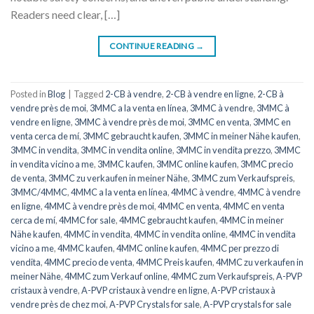
Readers need clear, […]
CONTINUE READING
→
Posted in
Blog
|
Tagged
2-CB à vendre
,
2-CB à vendre en ligne
,
2-CB à
vendre près de moi
,
3MMC a la venta en línea
,
3MMC à vendre
,
3MMC à
vendre en ligne
,
3MMC à vendre près de moi
,
3MMC en venta
,
3MMC en
venta cerca de mí
,
3MMC gebraucht kaufen
,
3MMC in meiner Nähe kaufen
,
3MMC in vendita
,
3MMC in vendita online
,
3MMC in vendita prezzo
,
3MMC
in vendita vicino a me
,
3MMC kaufen
,
3MMC online kaufen
,
3MMC precio
de venta
,
3MMC zu verkaufen in meiner Nähe
,
3MMC zum Verkaufspreis
,
3MMC/4MMC
,
4MMC a la venta en línea
,
4MMC à vendre
,
4MMC à vendre
en ligne
,
4MMC à vendre près de moi
,
4MMC en venta
,
4MMC en venta
cerca de mí
,
4MMC for sale
,
4MMC gebraucht kaufen
,
4MMC in meiner
Nähe kaufen
,
4MMC in vendita
,
4MMC in vendita online
,
4MMC in vendita
vicino a me
,
4MMC kaufen
,
4MMC online kaufen
,
4MMC per prezzo di
vendita
,
4MMC precio de venta
,
4MMC Preis kaufen
,
4MMC zu verkaufen in
meiner Nähe
,
4MMC zum Verkauf online
,
4MMC zum Verkaufspreis
,
A-PVP
cristaux à vendre
,
A-PVP cristaux à vendre en ligne
,
A-PVP cristaux à
vendre près de chez moi
,
A-PVP Crystals for sale
,
A-PVP crystals for sale