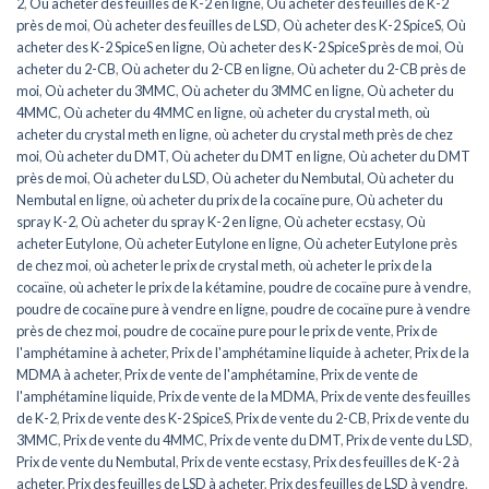
2
,
Où acheter des feuilles de K-2 en ligne
,
Où acheter des feuilles de K-2
près de moi
,
Où acheter des feuilles de LSD
,
Où acheter des K-2 SpiceS
,
Où
acheter des K-2 SpiceS en ligne
,
Où acheter des K-2 SpiceS près de moi
,
Où
acheter du 2-CB
,
Où acheter du 2-CB en ligne
,
Où acheter du 2-CB près de
moi
,
Où acheter du 3MMC
,
Où acheter du 3MMC en ligne
,
Où acheter du
4MMC
,
Où acheter du 4MMC en ligne
,
où acheter du crystal meth
,
où
acheter du crystal meth en ligne
,
où acheter du crystal meth près de chez
moi
,
Où acheter du DMT
,
Où acheter du DMT en ligne
,
Où acheter du DMT
près de moi
,
Où acheter du LSD
,
Où acheter du Nembutal
,
Où acheter du
Nembutal en ligne
,
où acheter du prix de la cocaïne pure
,
Où acheter du
spray K-2
,
Où acheter du spray K-2 en ligne
,
Où acheter ecstasy
,
Où
acheter Eutylone
,
Où acheter Eutylone en ligne
,
Où acheter Eutylone près
de chez moi
,
où acheter le prix de crystal meth
,
où acheter le prix de la
cocaïne
,
où acheter le prix de la kétamine
,
poudre de cocaïne pure à vendre
,
poudre de cocaïne pure à vendre en ligne
,
poudre de cocaïne pure à vendre
près de chez moi
,
poudre de cocaïne pure pour le prix de vente
,
Prix de
l'amphétamine à acheter
,
Prix de l'amphétamine liquide à acheter
,
Prix de la
MDMA à acheter
,
Prix de vente de l'amphétamine
,
Prix de vente de
l'amphétamine liquide
,
Prix de vente de la MDMA
,
Prix de vente des feuilles
de K-2
,
Prix de vente des K-2 SpiceS
,
Prix de vente du 2-CB
,
Prix de vente du
3MMC
,
Prix de vente du 4MMC
,
Prix de vente du DMT
,
Prix de vente du LSD
,
Prix de vente du Nembutal
,
Prix de vente ecstasy
,
Prix des feuilles de K-2 à
acheter
,
Prix des feuilles de LSD à acheter
,
Prix des feuilles de LSD à vendre
,