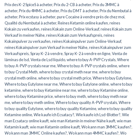
Prix des K-2 SpiceS à acheter
,
Prix du 2-CB à acheter
,
Prix du 3MMC à
acheter
,
Prix du 4MMC à acheter
,
Prix du DMT à acheter
,
Prix du Nembutal à
acheter
,
Prix ecstasy à acheter
,
pure Cocaïne à vendre près de chez moi
,
Qualité du Nembutal à acheter
,
Reines Ketamin online kaufen
,
reines
Kokain zu verkaufen
,
reines Kokain zum Online-Verkauf
,
reines Kokain zum
Verkauf in meiner Nähe
,
reines Kokain zum Verkaufspreis
,
reines
Kokainpulver zu verkaufen
,
reines Kokainpulver zum Online-Verkauf
,
reines Kokainpulver zum Verkauf in meiner Nähe
,
reines Kokainpulver zum
Verkaufspreis
,
Spray K-2 à vendre
,
Spray K-2 à vendre en ligne
,
Venta de
láminas de lsd
,
Venta de Lsd líquido
,
where to buy A-PVP Crystals
,
Where
to buy A-PVP crystals near me
,
Where to buy A-PVP crystals online
,
where
to buy Crystal Meth
,
where to buy crystal meth near me
,
where to buy
crystal meth online
,
where to buy crystal meth price
,
Where to buy Eutylone
,
Where to buy Eutylone near me
,
Where to buy Eutylone online
,
where to buy
ketamine
,
where to buy Ketamine near me
,
where to buy Ketamine online
,
where to buy Ketamine price
,
where to buy meth
,
where to buy meth near
me
,
where to buy meth online
,
Where to buy quality A-PVP crystals
,
Where
to buy quality Eutylone
,
where to buy quality Ketamine
,
where to buy quality
Ketamine online
,
Wie kaufe ich Ecsatacy?
,
Wie kaufe ich Lsd-Blotter?
,
Wie
man Ecsatacy online kauft
,
wie man Ketamin in meiner Nähe kauft
,
wie man
Ketamin kauft
,
wie man Ketamin online kauft
,
Wo kann man 3MMC kaufen?
,
Wo kann man 3MMC Online kaufen?
,
Wo kann man 4MMC kaufen?
,
Wo