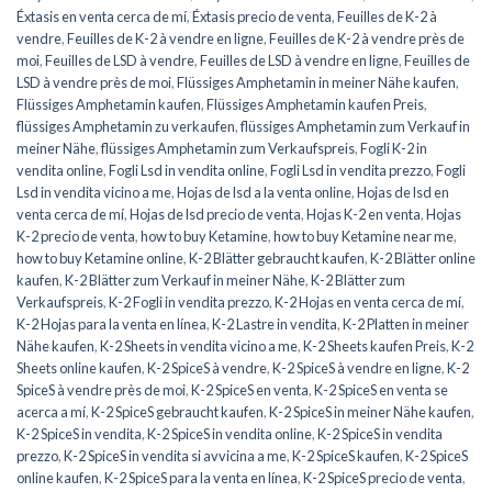
Éxtasis en venta cerca de mí
,
Éxtasis precio de venta
,
Feuilles de K-2 à
vendre
,
Feuilles de K-2 à vendre en ligne
,
Feuilles de K-2 à vendre près de
moi
,
Feuilles de LSD à vendre
,
Feuilles de LSD à vendre en ligne
,
Feuilles de
LSD à vendre près de moi
,
Flüssiges Amphetamin in meiner Nähe kaufen
,
Flüssiges Amphetamin kaufen
,
Flüssiges Amphetamin kaufen Preis
,
flüssiges Amphetamin zu verkaufen
,
flüssiges Amphetamin zum Verkauf in
meiner Nähe
,
flüssiges Amphetamin zum Verkaufspreis
,
Fogli K-2 in
vendita online
,
Fogli Lsd in vendita online
,
Fogli Lsd in vendita prezzo
,
Fogli
Lsd in vendita vicino a me
,
Hojas de lsd a la venta online
,
Hojas de lsd en
venta cerca de mí
,
Hojas de lsd precio de venta
,
Hojas K-2 en venta
,
Hojas
K-2 precio de venta
,
how to buy Ketamine
,
how to buy Ketamine near me
,
how to buy Ketamine online
,
K-2 Blätter gebraucht kaufen
,
K-2 Blätter online
kaufen
,
K-2 Blätter zum Verkauf in meiner Nähe
,
K-2 Blätter zum
Verkaufspreis
,
K-2 Fogli in vendita prezzo
,
K-2 Hojas en venta cerca de mí
,
K-2 Hojas para la venta en línea
,
K-2 Lastre in vendita
,
K-2 Platten in meiner
Nähe kaufen
,
K-2 Sheets in vendita vicino a me
,
K-2 Sheets kaufen Preis
,
K-2
Sheets online kaufen
,
K-2 SpiceS à vendre
,
K-2 SpiceS à vendre en ligne
,
K-2
SpiceS à vendre près de moi
,
K-2 SpiceS en venta
,
K-2 SpiceS en venta se
acerca a mí
,
K-2 SpiceS gebraucht kaufen
,
K-2 SpiceS in meiner Nähe kaufen
,
K-2 SpiceS in vendita
,
K-2 SpiceS in vendita online
,
K-2 SpiceS in vendita
prezzo
,
K-2 SpiceS in vendita si avvicina a me
,
K-2 SpiceS kaufen
,
K-2 SpiceS
online kaufen
,
K-2 SpiceS para la venta en línea
,
K-2 SpiceS precio de venta
,