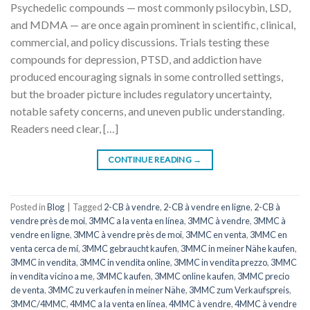
Psychedelic compounds — most commonly psilocybin, LSD,
and MDMA — are once again prominent in scientific, clinical,
commercial, and policy discussions. Trials testing these
compounds for depression, PTSD, and addiction have
produced encouraging signals in some controlled settings,
but the broader picture includes regulatory uncertainty,
notable safety concerns, and uneven public understanding.
Readers need clear, […]
CONTINUE READING
→
Posted in
Blog
|
Tagged
2-CB à vendre
,
2-CB à vendre en ligne
,
2-CB à
vendre près de moi
,
3MMC a la venta en línea
,
3MMC à vendre
,
3MMC à
vendre en ligne
,
3MMC à vendre près de moi
,
3MMC en venta
,
3MMC en
venta cerca de mí
,
3MMC gebraucht kaufen
,
3MMC in meiner Nähe kaufen
,
3MMC in vendita
,
3MMC in vendita online
,
3MMC in vendita prezzo
,
3MMC
in vendita vicino a me
,
3MMC kaufen
,
3MMC online kaufen
,
3MMC precio
de venta
,
3MMC zu verkaufen in meiner Nähe
,
3MMC zum Verkaufspreis
,
3MMC/4MMC
,
4MMC a la venta en línea
,
4MMC à vendre
,
4MMC à vendre