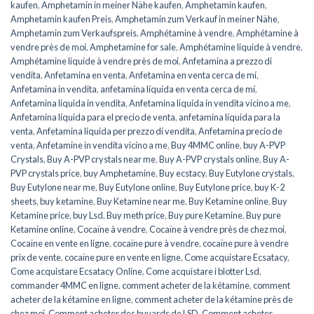
kaufen
,
Amphetamin in meiner Nähe kaufen
,
Amphetamin kaufen
,
Amphetamin kaufen Preis
,
Amphetamin zum Verkauf in meiner Nähe
,
Amphetamin zum Verkaufspreis
,
Amphétamine à vendre
,
Amphétamine à
vendre près de moi
,
Amphetamine for sale
,
Amphétamine liquide à vendre
,
Amphétamine liquide à vendre près de moi
,
Anfetamina a prezzo di
vendita
,
Anfetamina en venta
,
Anfetamina en venta cerca de mí
,
Anfetamina in vendita
,
anfetamina líquida en venta cerca de mí
,
Anfetamina liquida in vendita
,
Anfetamina liquida in vendita vicino a me
,
Anfetamina líquida para el precio de venta
,
anfetamina líquida para la
venta
,
Anfetamina liquida per prezzo di vendita
,
Anfetamina precio de
venta
,
Anfetamine in vendita vicino a me
,
Buy 4MMC online
,
buy A-PVP
Crystals
,
Buy A-PVP crystals near me
,
Buy A-PVP crystals online
,
Buy A-
PVP crystals price
,
buy Amphetamine
,
Buy ecstacy
,
Buy Eutylone crystals
,
Buy Eutylone near me
,
Buy Eutylone online
,
Buy Eutylone price
,
buy K-2
sheets
,
buy ketamine
,
Buy Ketamine near me
,
Buy Ketamine online
,
Buy
Ketamine price
,
buy Lsd
,
Buy meth price
,
Buy pure Ketamine
,
Buy pure
Ketamine online
,
Cocaïne à vendre
,
Cocaïne à vendre près de chez moi
,
Cocaïne en vente en ligne
,
cocaïne pure à vendre
,
cocaïne pure à vendre
prix de vente
,
cocaïne pure en vente en ligne
,
Come acquistare Ecsatacy
,
Come acquistare Ecsatacy Online
,
Come acquistare i blotter Lsd
,
commander 4MMC en ligne
,
comment acheter de la kétamine
,
comment
acheter de la kétamine en ligne
,
comment acheter de la kétamine près de
chez moi
,
Comment acheter des buvards de LSD
,
Comment acheter