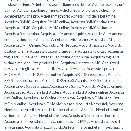
ecstasy en ligne
,
Acheter ecstasy en ligne près de moi
,
Acheter ecstasy près
de moi
,
Acheter Eutylone en ligne
,
Acheter Eutylone près de chez moi
,
Acheter Eutylone prix
,
Acheter meth prix
,
Acheter Prix de la kétamine
,
Acquista 3MMC
,
Acquista 3MMC online
,
Acquista 3MMC vicino a me
,
Acquista 4MMC
,
Acquista 4MMC online
,
Acquista 4MMC vicino a me
,
Acquista Anfetamina
,
Acquista anfetamina liquida
,
Acquista Anfetamina
liquida vicino a me
,
Acquista Anfetamina vicino a me
,
Acquista DMT
,
Acquista DMT Online
,
Acquista DMT Prezzo
,
Acquista Ecstasy
,
Acquista
Ecstasy Online
,
Acquista Ecstasy vicino a me
,
Acquista fogli Lsd
,
Acquista
fogli Lsd Online
,
Acquista fogli Lsd online vicino a me
,
Acquista fogli Lsd
vicino a me
,
Acquista gelatina Lsd
,
Acquista il prezzo 4MMC
,
Acquista il
prezzo dei fogli Lsd
,
Acquista il prezzo dell'ecstasy
,
Acquista il prezzo
MDMA
,
Acquista K-2 Sheets online
,
Acquista K-2 Sheets prezzo
,
Acquista
K-2 Sheets vicino a me
,
Acquista K-2 SpiceS
,
Acquista K-2 SpiceS online
,
Acquista K-2 SpiceS prezzo
,
Acquista K-2 Spray
,
Acquista K-2 Sray online
,
Acquista Lsd
,
Acquista Lsd Blotters
,
Acquista Lsd Blotters online
,
Acquista
Lsd Online
,
Acquista Lsd Online vicino a me
,
Acquista MDMA
,
Acquista
MDMA online
,
Acquista MDMA vicino a me
,
Acquista Nembutal
,
Acquista
Nembutal di qualità
,
Acquista Nembutal online
,
Acquista Nembutal online
vicino a me
,
Acquista Nembutal prezzo
,
Acquista Nembutal vicino a me
,
Acquista online gelatina Lsd
,
Acquista prezzo 3MMC
,
Acquista prezzo di
anfetamina
,
Acquista prezzo liquido Anfetamina
,
Amphetamin gebraucht