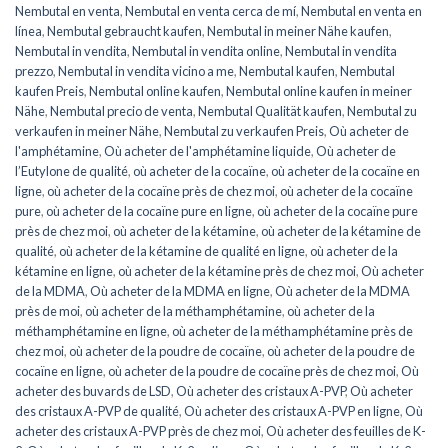
Nembutal en venta
,
Nembutal en venta cerca de mí
,
Nembutal en venta en
línea
,
Nembutal gebraucht kaufen
,
Nembutal in meiner Nähe kaufen
,
Nembutal in vendita
,
Nembutal in vendita online
,
Nembutal in vendita
prezzo
,
Nembutal in vendita vicino a me
,
Nembutal kaufen
,
Nembutal
kaufen Preis
,
Nembutal online kaufen
,
Nembutal online kaufen in meiner
Nähe
,
Nembutal precio de venta
,
Nembutal Qualität kaufen
,
Nembutal zu
verkaufen in meiner Nähe
,
Nembutal zu verkaufen Preis
,
Où acheter de
l'amphétamine
,
Où acheter de l'amphétamine liquide
,
Où acheter de
l’Eutylone de qualité
,
où acheter de la cocaïne
,
où acheter de la cocaïne en
ligne
,
où acheter de la cocaïne près de chez moi
,
où acheter de la cocaïne
pure
,
où acheter de la cocaïne pure en ligne
,
où acheter de la cocaïne pure
près de chez moi
,
où acheter de la kétamine
,
où acheter de la kétamine de
qualité
,
où acheter de la kétamine de qualité en ligne
,
où acheter de la
kétamine en ligne
,
où acheter de la kétamine près de chez moi
,
Où acheter
de la MDMA
,
Où acheter de la MDMA en ligne
,
Où acheter de la MDMA
près de moi
,
où acheter de la méthamphétamine
,
où acheter de la
méthamphétamine en ligne
,
où acheter de la méthamphétamine près de
chez moi
,
où acheter de la poudre de cocaïne
,
où acheter de la poudre de
cocaïne en ligne
,
où acheter de la poudre de cocaïne près de chez moi
,
Où
acheter des buvards de LSD
,
Où acheter des cristaux A-PVP
,
Où acheter
des cristaux A-PVP de qualité
,
Où acheter des cristaux A-PVP en ligne
,
Où
acheter des cristaux A-PVP près de chez moi
,
Où acheter des feuilles de K-