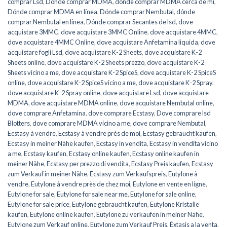
comprar Lsd
,
Dónde comprar MDMA
,
dónde comprar MDMA cerca de mí
,
Dónde comprar MDMA en línea
,
Dónde comprar Nembutal
,
dónde
comprar Nembutal en línea
,
Dónde comprar Secantes de lsd
,
dove
acquistare 3MMC
,
dove acquistare 3MMC Online
,
dove acquistare 4MMC
,
dove acquistare 4MMC Online
,
dove acquistare Anfetamina liquida
,
dove
acquistare fogli Lsd
,
dove acquistare K-2 Sheets
,
dove acquistare K-2
Sheets online
,
dove acquistare K-2 Sheets prezzo
,
dove acquistare K-2
Sheets vicino a me
,
dove acquistare K-2 SpiceS
,
dove acquistare K-2 SpiceS
online
,
dove acquistare K-2 SpiceS vicino a me
,
dove acquistare K-2 Spray
,
dove acquistare K-2 Spray online
,
dove acquistare Lsd
,
dove acquistare
MDMA
,
dove acquistare MDMA online
,
dove acquistare Nembutal online
,
dove comprare Anfetamina
,
dove comprare Ecstasy
,
Dove comprare lsd
Blotters
,
dove comprare MDMA vicino a me
,
dove comprare Nembutal
,
Ecstasy à vendre
,
Ecstasy à vendre près de moi
,
Ecstasy gebraucht kaufen
,
Ecstasy in meiner Nähe kaufen
,
Ecstasy in vendita
,
Ecstasy in vendita vicino
a me
,
Ecstasy kaufen
,
Ecstasy online kaufen
,
Ecstasy online kaufen in
meiner Nähe
,
Ecstasy per prezzo di vendita
,
Ecstasy Preis kaufen
,
Ecstasy
zum Verkauf in meiner Nähe
,
Ecstasy zum Verkaufspreis
,
Eutylone à
vendre
,
Eutylone à vendre près de chez moi
,
Eutylone en vente en ligne
,
Eutylone for sale
,
Eutylone for sale near me
,
Eutylone for sale online
,
Eutylone for sale price
,
Eutylone gebraucht kaufen
,
Eutylone Kristalle
kaufen
,
Eutylone online kaufen
,
Eutylone zu verkaufen in meiner Nähe
,
Eutylone zum Verkauf online
,
Eutylone zum Verkauf Preis
,
Éxtasis a la venta
,