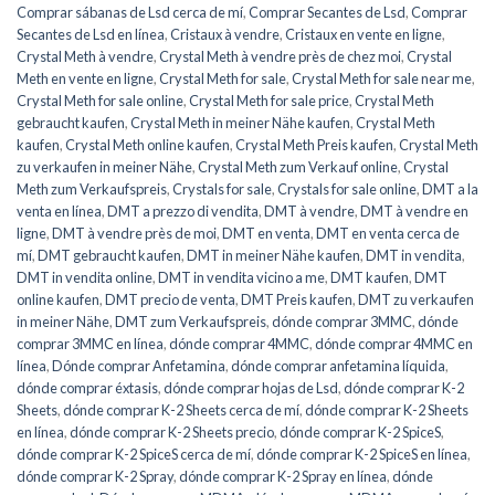
Comprar sábanas de Lsd cerca de mí
,
Comprar Secantes de Lsd
,
Comprar
Secantes de Lsd en línea
,
Cristaux à vendre
,
Cristaux en vente en ligne
,
Crystal Meth à vendre
,
Crystal Meth à vendre près de chez moi
,
Crystal
Meth en vente en ligne
,
Crystal Meth for sale
,
Crystal Meth for sale near me
,
Crystal Meth for sale online
,
Crystal Meth for sale price
,
Crystal Meth
gebraucht kaufen
,
Crystal Meth in meiner Nähe kaufen
,
Crystal Meth
kaufen
,
Crystal Meth online kaufen
,
Crystal Meth Preis kaufen
,
Crystal Meth
zu verkaufen in meiner Nähe
,
Crystal Meth zum Verkauf online
,
Crystal
Meth zum Verkaufspreis
,
Crystals for sale
,
Crystals for sale online
,
DMT a la
venta en línea
,
DMT a prezzo di vendita
,
DMT à vendre
,
DMT à vendre en
ligne
,
DMT à vendre près de moi
,
DMT en venta
,
DMT en venta cerca de
mí
,
DMT gebraucht kaufen
,
DMT in meiner Nähe kaufen
,
DMT in vendita
,
DMT in vendita online
,
DMT in vendita vicino a me
,
DMT kaufen
,
DMT
online kaufen
,
DMT precio de venta
,
DMT Preis kaufen
,
DMT zu verkaufen
in meiner Nähe
,
DMT zum Verkaufspreis
,
dónde comprar 3MMC
,
dónde
comprar 3MMC en línea
,
dónde comprar 4MMC
,
dónde comprar 4MMC en
línea
,
Dónde comprar Anfetamina
,
dónde comprar anfetamina líquida
,
dónde comprar éxtasis
,
dónde comprar hojas de Lsd
,
dónde comprar K-2
Sheets
,
dónde comprar K-2 Sheets cerca de mí
,
dónde comprar K-2 Sheets
en línea
,
dónde comprar K-2 Sheets precio
,
dónde comprar K-2 SpiceS
,
dónde comprar K-2 SpiceS cerca de mí
,
dónde comprar K-2 SpiceS en línea
,
dónde comprar K-2 Spray
,
dónde comprar K-2 Spray en línea
,
dónde