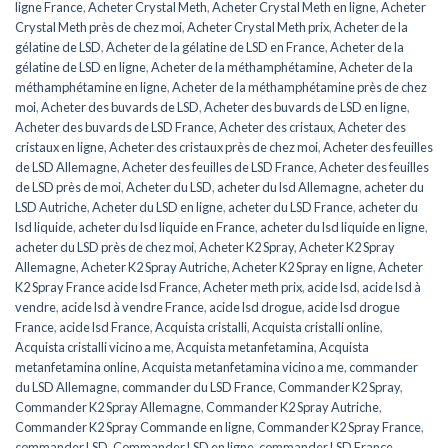
ligne France
,
Acheter Crystal Meth
,
Acheter Crystal Meth en ligne
,
Acheter
Crystal Meth près de chez moi
,
Acheter Crystal Meth prix
,
Acheter de la
gélatine de LSD
,
Acheter de la gélatine de LSD en France
,
Acheter de la
gélatine de LSD en ligne
,
Acheter de la méthamphétamine
,
Acheter de la
méthamphétamine en ligne
,
Acheter de la méthamphétamine près de chez
moi
,
Acheter des buvards de LSD
,
Acheter des buvards de LSD en ligne
,
Acheter des buvards de LSD France
,
Acheter des cristaux
,
Acheter des
cristaux en ligne
,
Acheter des cristaux près de chez moi
,
Acheter des feuilles
de LSD Allemagne
,
Acheter des feuilles de LSD France
,
Acheter des feuilles
de LSD près de moi
,
Acheter du LSD
,
acheter du lsd Allemagne
,
acheter du
LSD Autriche
,
Acheter du LSD en ligne
,
acheter du LSD France
,
acheter du
lsd liquide
,
acheter du lsd liquide en France
,
acheter du lsd liquide en ligne
,
acheter du LSD près de chez moi
,
Acheter K2 Spray
,
Acheter K2 Spray
Allemagne
,
Acheter K2 Spray Autriche
,
Acheter K2 Spray en ligne
,
Acheter
K2 Spray France acide lsd France
,
Acheter meth prix
,
acide lsd
,
acide lsd à
vendre
,
acide lsd à vendre France
,
acide lsd drogue
,
acide lsd drogue
France
,
acide lsd France
,
Acquista cristalli
,
Acquista cristalli online
,
Acquista cristalli vicino a me
,
Acquista metanfetamina
,
Acquista
metanfetamina online
,
Acquista metanfetamina vicino a me
,
commander
du LSD Allemagne
,
commander du LSD France
,
Commander K2 Spray
,
Commander K2 Spray Allemagne
,
Commander K2 Spray Autriche
,
Commander K2 Spray Commande en ligne
,
Commander K2 Spray France
,
commander LSD
,
Commander LSD en ligne
,
commander LSD France
,