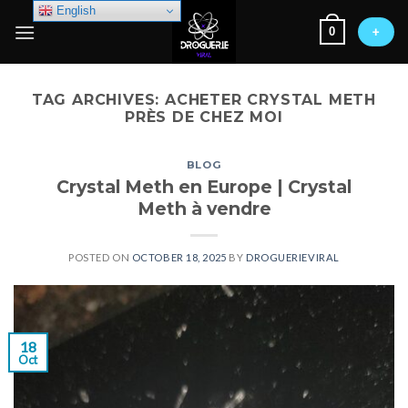
Skip
English
0
to
+
content
TAG ARCHIVES:
ACHETER CRYSTAL METH
PRÈS DE CHEZ MOI
BLOG
Crystal Meth en Europe | Crystal
Meth à vendre
POSTED ON
OCTOBER 18, 2025
BY
DROGUERIEVIRAL
18
Oct