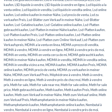
kaufen
,
LSD liquide à vendre
,
LSD liquide à vendre en ligne
,
Lsd líquido a la
venta online
,
Lsd liquido in vendita
,
Lsd liquido in vendita online
,
Lsd online
kaufen
,
Lsd online kaufen in meiner Nähe
,
Lsd precio de venta
,
Lsd zu
verkaufen Preis
,
Lsd-Blätter zum Verkauf in meiner Nähe
,
Lsd-Blotter
kaufen
,
Lsd-Gelatine kaufen
,
Lsd-Gelatine online kaufen
,
Lsd-Platten
gebraucht kaufen
,
Lsd-Platten in meiner Nähe kaufen
,
Lsd-Platten kaufen
,
Lsd-Platten kaufen Preis
,
Lsd-Platten online kaufen
,
Lsd-Platten online
kaufen In meiner Nähe
,
Lsd-Platten zum Online-Verkauf
,
Lsd-Platten zum
Verkaufspreis
,
MDMA a la venta en línea
,
MDMA a prezzo di vendita
,
MDMA à vendre
,
MDMA à vendre en ligne
,
MDMA à vendre près de moi
,
MDMA en venta
,
MDMA en venta cerca de mí
,
MDMA gebraucht kaufen
,
MDMA in meiner Nähe kaufen
,
MDMA in vendita
,
MDMA in vendita online
,
MDMA in vendita vicino a me
,
MDMA kaufen
,
MDMA kaufen Preis
,
MDMA
online kaufen
,
MDMA precio de venta
,
MDMA zu verkaufen in meiner
Nähe
,
MDMA zum Verkauf Preis
,
Méphédrone à vendre
,
Meth à vendre
,
Meth à vendre en ligne
,
Meth à vendre près de chez moi
,
Meth à vendre
prix
,
Meth for sale
,
Meth for sale near me
,
Meth for sale online
,
Meth for sale
price
,
Meth gebraucht kaufen
,
Meth kaufen
,
Meth kaufen Preis
,
Meth online
kaufen
,
Meth zum Verkauf in meiner Nähe
,
Meth zum Verkauf online
,
Meth
zum Verkauf Preis
,
Methamphetamin in meiner Nähe kaufen
,
Methamphetamin kaufen
,
Methamphetamin online kaufen
,
Nembutal à
vendre
,
Nembutal à vendre en ligne
,
Nembutal à vendre près de moi
,