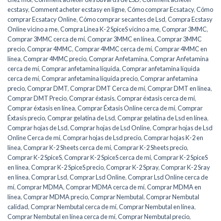
ecstasy
,
Comment acheter ecstasy en ligne
,
Cómo comprar Ecsatacy
,
Cómo
comprar Ecsatacy Online
,
Cómo comprar secantes de Lsd
,
Compra Ecstasy
Online vicino a me
,
Compra Linea K-2 SpiceS vicino a me
,
Comprar 3MMC
,
Comprar 3MMC cerca de mí
,
Comprar 3MMC en línea
,
Comprar 3MMC
precio
,
Comprar 4MMC
,
Comprar 4MMC cerca de mí
,
Comprar 4MMC en
línea
,
Comprar 4MMC precio
,
Comprar Anfetamina
,
Comprar Anfetamina
cerca de mí
,
Comprar anfetamina líquida
,
Comprar anfetamina líquida
cerca de mí
,
Comprar anfetamina líquida precio
,
Comprar anfetamina
precio
,
Comprar DMT
,
Comprar DMT Cerca de mí
,
Comprar DMT en línea
,
Comprar DMT Precio
,
Comprar éxtasis
,
Comprar éxtasis cerca de mí
,
Comprar éxtasis en línea
,
Comprar Éxtasis Online cerca de mí
,
Comprar
Éxtasis precio
,
Comprar gelatina de Lsd
,
Comprar gelatina de Lsd en línea
,
Comprar hojas de Lsd
,
Comprar hojas de Lsd Online
,
Comprar hojas de Lsd
Online Cerca de mí
,
Comprar hojas de Lsd precio
,
Comprar hojas K-2 en
línea
,
Comprar K-2 Sheets cerca de mí
,
Comprar K-2 Sheets precio
,
Comprar K-2 SpiceS
,
Comprar K-2 SpiceS cerca de mí
,
Comprar K-2 SpiceS
en línea
,
Comprar K-2 SpiceS precio
,
Comprar K-2 Spray
,
Comprar K-2 Sray
en línea
,
Comprar Lsd
,
Comprar Lsd Online
,
Comprar Lsd Online cerca de
mí
,
Comprar MDMA
,
Comprar MDMA cerca de mí
,
Comprar MDMA en
línea
,
Comprar MDMA precio
,
Comprar Nembutal
,
Comprar Nembutal
calidad
,
Comprar Nembutal cerca de mí
,
Comprar Nembutal en línea
,
Comprar Nembutal en línea cerca de mí
,
Comprar Nembutal precio
,