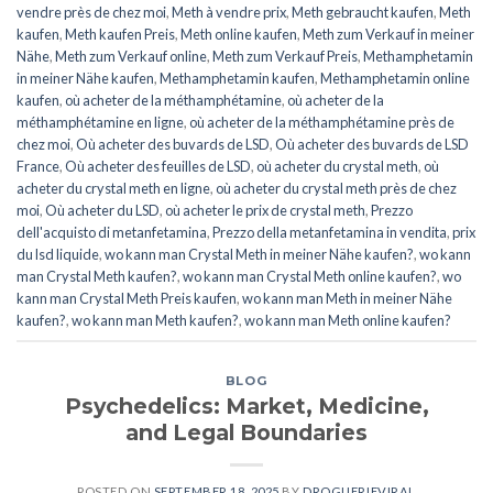
vendre près de chez moi
,
Meth à vendre prix
,
Meth gebraucht kaufen
,
Meth
kaufen
,
Meth kaufen Preis
,
Meth online kaufen
,
Meth zum Verkauf in meiner
Nähe
,
Meth zum Verkauf online
,
Meth zum Verkauf Preis
,
Methamphetamin
in meiner Nähe kaufen
,
Methamphetamin kaufen
,
Methamphetamin online
kaufen
,
où acheter de la méthamphétamine
,
où acheter de la
méthamphétamine en ligne
,
où acheter de la méthamphétamine près de
chez moi
,
Où acheter des buvards de LSD
,
Où acheter des buvards de LSD
France
,
Où acheter des feuilles de LSD
,
où acheter du crystal meth
,
où
acheter du crystal meth en ligne
,
où acheter du crystal meth près de chez
moi
,
Où acheter du LSD
,
où acheter le prix de crystal meth
,
Prezzo
dell'acquisto di metanfetamina
,
Prezzo della metanfetamina in vendita
,
prix
du lsd liquide
,
wo kann man Crystal Meth in meiner Nähe kaufen?
,
wo kann
man Crystal Meth kaufen?
,
wo kann man Crystal Meth online kaufen?
,
wo
kann man Crystal Meth Preis kaufen
,
wo kann man Meth in meiner Nähe
kaufen?
,
wo kann man Meth kaufen?
,
wo kann man Meth online kaufen?
BLOG
Psychedelics: Market, Medicine,
and Legal Boundaries
POSTED ON
SEPTEMBER 18, 2025
BY
DROGUERIEVIRAL