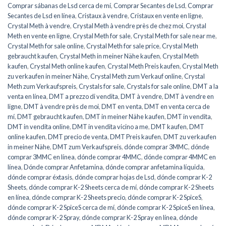
Comprar sábanas de Lsd cerca de mí
,
Comprar Secantes de Lsd
,
Comprar
Secantes de Lsd en línea
,
Cristaux à vendre
,
Cristaux en vente en ligne
,
Crystal Meth à vendre
,
Crystal Meth à vendre près de chez moi
,
Crystal
Meth en vente en ligne
,
Crystal Meth for sale
,
Crystal Meth for sale near me
,
Crystal Meth for sale online
,
Crystal Meth for sale price
,
Crystal Meth
gebraucht kaufen
,
Crystal Meth in meiner Nähe kaufen
,
Crystal Meth
kaufen
,
Crystal Meth online kaufen
,
Crystal Meth Preis kaufen
,
Crystal Meth
zu verkaufen in meiner Nähe
,
Crystal Meth zum Verkauf online
,
Crystal
Meth zum Verkaufspreis
,
Crystals for sale
,
Crystals for sale online
,
DMT a la
venta en línea
,
DMT a prezzo di vendita
,
DMT à vendre
,
DMT à vendre en
ligne
,
DMT à vendre près de moi
,
DMT en venta
,
DMT en venta cerca de
mí
,
DMT gebraucht kaufen
,
DMT in meiner Nähe kaufen
,
DMT in vendita
,
DMT in vendita online
,
DMT in vendita vicino a me
,
DMT kaufen
,
DMT
online kaufen
,
DMT precio de venta
,
DMT Preis kaufen
,
DMT zu verkaufen
in meiner Nähe
,
DMT zum Verkaufspreis
,
dónde comprar 3MMC
,
dónde
comprar 3MMC en línea
,
dónde comprar 4MMC
,
dónde comprar 4MMC en
línea
,
Dónde comprar Anfetamina
,
dónde comprar anfetamina líquida
,
dónde comprar éxtasis
,
dónde comprar hojas de Lsd
,
dónde comprar K-2
Sheets
,
dónde comprar K-2 Sheets cerca de mí
,
dónde comprar K-2 Sheets
en línea
,
dónde comprar K-2 Sheets precio
,
dónde comprar K-2 SpiceS
,
dónde comprar K-2 SpiceS cerca de mí
,
dónde comprar K-2 SpiceS en línea
,
dónde comprar K-2 Spray
,
dónde comprar K-2 Spray en línea
,
dónde