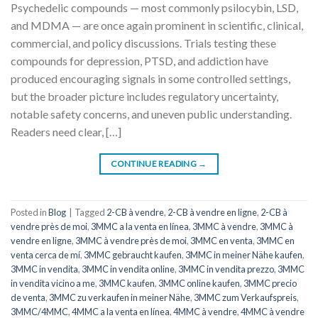
Psychedelic compounds — most commonly psilocybin, LSD,
and MDMA — are once again prominent in scientific, clinical,
commercial, and policy discussions. Trials testing these
compounds for depression, PTSD, and addiction have
produced encouraging signals in some controlled settings,
but the broader picture includes regulatory uncertainty,
notable safety concerns, and uneven public understanding.
Readers need clear, […]
CONTINUE READING
→
Posted in
Blog
|
Tagged
2-CB à vendre
,
2-CB à vendre en ligne
,
2-CB à
vendre près de moi
,
3MMC a la venta en línea
,
3MMC à vendre
,
3MMC à
vendre en ligne
,
3MMC à vendre près de moi
,
3MMC en venta
,
3MMC en
venta cerca de mí
,
3MMC gebraucht kaufen
,
3MMC in meiner Nähe kaufen
,
3MMC in vendita
,
3MMC in vendita online
,
3MMC in vendita prezzo
,
3MMC
in vendita vicino a me
,
3MMC kaufen
,
3MMC online kaufen
,
3MMC precio
de venta
,
3MMC zu verkaufen in meiner Nähe
,
3MMC zum Verkaufspreis
,
3MMC/4MMC
,
4MMC a la venta en línea
,
4MMC à vendre
,
4MMC à vendre