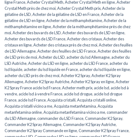
ligne France
,
Acheter Crystal Meth
,
Acheter Crystal Meth en ligne
,
Acheter
Crystal Meth près de chez moi
,
Acheter Crystal Meth prix
,
Acheter de la
gélatine de LSD
,
Acheter de la gélatine de LSD en France
,
Acheter de la
gélatine de LSD en ligne
,
Acheter de la méthamphétamine
,
Acheter de la
méthamphétamine en ligne
,
Acheter de la méthamphétamine près de chez
moi
,
Acheter des buvards de LSD
,
Acheter des buvards de LSD en ligne
,
Acheter des buvards de LSD France
,
Acheter des cristaux
,
Acheter des
cristaux en ligne
,
Acheter des cristaux près de chez moi
,
Acheter des feuilles
de LSD Allemagne
,
Acheter des feuilles de LSD France
,
Acheter des feuilles
de LSD près de moi
,
Acheter du LSD
,
acheter du lsd Allemagne
,
acheter du
LSD Autriche
,
Acheter du LSD en ligne
,
acheter du LSD France
,
acheter du
lsd liquide
,
acheter du lsd liquide en France
,
acheter du lsd liquide en ligne
,
acheter du LSD près de chez moi
,
Acheter K2 Spray
,
Acheter K2 Spray
Allemagne
,
Acheter K2 Spray Autriche
,
Acheter K2 Spray en ligne
,
Acheter
K2 Spray France acide lsd France
,
Acheter meth prix
,
acide lsd
,
acide lsd à
vendre
,
acide lsd à vendre France
,
acide lsd drogue
,
acide lsd drogue
France
,
acide lsd France
,
Acquista cristalli
,
Acquista cristalli online
,
Acquista cristalli vicino a me
,
Acquista metanfetamina
,
Acquista
metanfetamina online
,
Acquista metanfetamina vicino a me
,
commander
du LSD Allemagne
,
commander du LSD France
,
Commander K2 Spray
,
Commander K2 Spray Allemagne
,
Commander K2 Spray Autriche
,
Commander K2 Spray Commande en ligne
,
Commander K2 Spray France
,
commander LSD
,
Commander LSD en ligne
,
commander LSD France
,