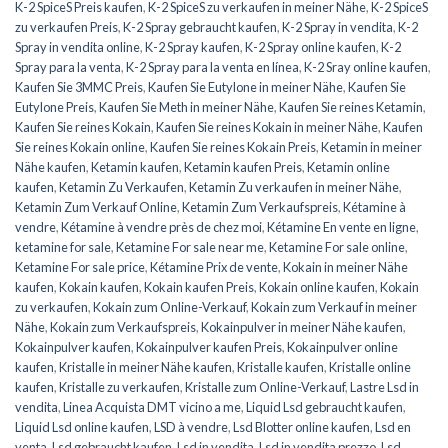
K-2 SpiceS Preis kaufen
,
K-2 SpiceS zu verkaufen in meiner Nähe
,
K-2 SpiceS
zu verkaufen Preis
,
K-2 Spray gebraucht kaufen
,
K-2 Spray in vendita
,
K-2
Spray in vendita online
,
K-2 Spray kaufen
,
K-2 Spray online kaufen
,
K-2
Spray para la venta
,
K-2 Spray para la venta en línea
,
K-2 Sray online kaufen
,
Kaufen Sie 3MMC Preis
,
Kaufen Sie Eutylone in meiner Nähe
,
Kaufen Sie
Eutylone Preis
,
Kaufen Sie Meth in meiner Nähe
,
Kaufen Sie reines Ketamin
,
Kaufen Sie reines Kokain
,
Kaufen Sie reines Kokain in meiner Nähe
,
Kaufen
Sie reines Kokain online
,
Kaufen Sie reines Kokain Preis
,
Ketamin in meiner
Nähe kaufen
,
Ketamin kaufen
,
Ketamin kaufen Preis
,
Ketamin online
kaufen
,
Ketamin Zu Verkaufen
,
Ketamin Zu verkaufen in meiner Nähe
,
Ketamin Zum Verkauf Online
,
Ketamin Zum Verkaufspreis
,
Kétamine à
vendre
,
Kétamine à vendre près de chez moi
,
Kétamine En vente en ligne
,
ketamine for sale
,
Ketamine For sale near me
,
Ketamine For sale online
,
Ketamine For sale price
,
Kétamine Prix de vente
,
Kokain in meiner Nähe
kaufen
,
Kokain kaufen
,
Kokain kaufen Preis
,
Kokain online kaufen
,
Kokain
zu verkaufen
,
Kokain zum Online-Verkauf
,
Kokain zum Verkauf in meiner
Nähe
,
Kokain zum Verkaufspreis
,
Kokainpulver in meiner Nähe kaufen
,
Kokainpulver kaufen
,
Kokainpulver kaufen Preis
,
Kokainpulver online
kaufen
,
Kristalle in meiner Nähe kaufen
,
Kristalle kaufen
,
Kristalle online
kaufen
,
Kristalle zu verkaufen
,
Kristalle zum Online-Verkauf
,
Lastre Lsd in
vendita
,
Linea Acquista DMT vicino a me
,
Liquid Lsd gebraucht kaufen
,
Liquid Lsd online kaufen
,
LSD à vendre
,
Lsd Blotter online kaufen
,
Lsd en
venta
,
Lsd gebraucht kaufen
,
Lsd in vendita
,
Lsd in vendita prezzo
,
Lsd