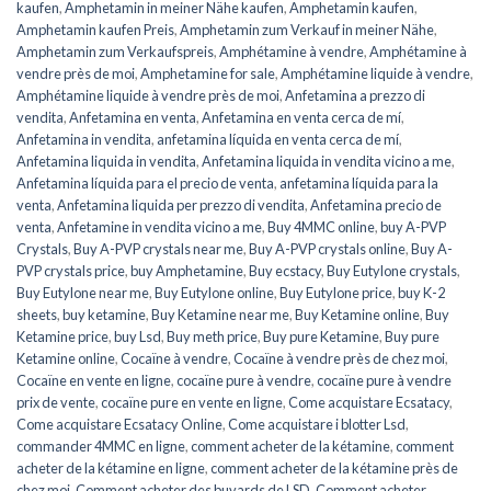
kaufen
,
Amphetamin in meiner Nähe kaufen
,
Amphetamin kaufen
,
Amphetamin kaufen Preis
,
Amphetamin zum Verkauf in meiner Nähe
,
Amphetamin zum Verkaufspreis
,
Amphétamine à vendre
,
Amphétamine à
vendre près de moi
,
Amphetamine for sale
,
Amphétamine liquide à vendre
,
Amphétamine liquide à vendre près de moi
,
Anfetamina a prezzo di
vendita
,
Anfetamina en venta
,
Anfetamina en venta cerca de mí
,
Anfetamina in vendita
,
anfetamina líquida en venta cerca de mí
,
Anfetamina liquida in vendita
,
Anfetamina liquida in vendita vicino a me
,
Anfetamina líquida para el precio de venta
,
anfetamina líquida para la
venta
,
Anfetamina liquida per prezzo di vendita
,
Anfetamina precio de
venta
,
Anfetamine in vendita vicino a me
,
Buy 4MMC online
,
buy A-PVP
Crystals
,
Buy A-PVP crystals near me
,
Buy A-PVP crystals online
,
Buy A-
PVP crystals price
,
buy Amphetamine
,
Buy ecstacy
,
Buy Eutylone crystals
,
Buy Eutylone near me
,
Buy Eutylone online
,
Buy Eutylone price
,
buy K-2
sheets
,
buy ketamine
,
Buy Ketamine near me
,
Buy Ketamine online
,
Buy
Ketamine price
,
buy Lsd
,
Buy meth price
,
Buy pure Ketamine
,
Buy pure
Ketamine online
,
Cocaïne à vendre
,
Cocaïne à vendre près de chez moi
,
Cocaïne en vente en ligne
,
cocaïne pure à vendre
,
cocaïne pure à vendre
prix de vente
,
cocaïne pure en vente en ligne
,
Come acquistare Ecsatacy
,
Come acquistare Ecsatacy Online
,
Come acquistare i blotter Lsd
,
commander 4MMC en ligne
,
comment acheter de la kétamine
,
comment
acheter de la kétamine en ligne
,
comment acheter de la kétamine près de
chez moi
,
Comment acheter des buvards de LSD
,
Comment acheter