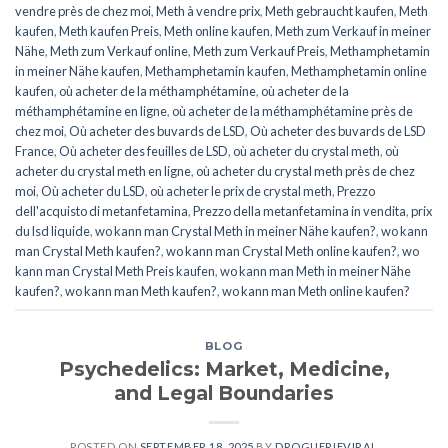
vendre près de chez moi
,
Meth à vendre prix
,
Meth gebraucht kaufen
,
Meth
kaufen
,
Meth kaufen Preis
,
Meth online kaufen
,
Meth zum Verkauf in meiner
Nähe
,
Meth zum Verkauf online
,
Meth zum Verkauf Preis
,
Methamphetamin
in meiner Nähe kaufen
,
Methamphetamin kaufen
,
Methamphetamin online
kaufen
,
où acheter de la méthamphétamine
,
où acheter de la
méthamphétamine en ligne
,
où acheter de la méthamphétamine près de
chez moi
,
Où acheter des buvards de LSD
,
Où acheter des buvards de LSD
France
,
Où acheter des feuilles de LSD
,
où acheter du crystal meth
,
où
acheter du crystal meth en ligne
,
où acheter du crystal meth près de chez
moi
,
Où acheter du LSD
,
où acheter le prix de crystal meth
,
Prezzo
dell'acquisto di metanfetamina
,
Prezzo della metanfetamina in vendita
,
prix
du lsd liquide
,
wo kann man Crystal Meth in meiner Nähe kaufen?
,
wo kann
man Crystal Meth kaufen?
,
wo kann man Crystal Meth online kaufen?
,
wo
kann man Crystal Meth Preis kaufen
,
wo kann man Meth in meiner Nähe
kaufen?
,
wo kann man Meth kaufen?
,
wo kann man Meth online kaufen?
BLOG
Psychedelics: Market, Medicine,
and Legal Boundaries
POSTED ON
SEPTEMBER 18, 2025
BY
DROGUERIEVIRAL