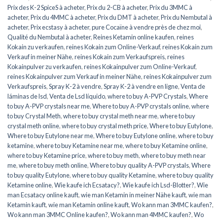
Prix des K-2 SpiceS à acheter
,
Prix du 2-CB à acheter
,
Prix du 3MMC à
acheter
,
Prix du 4MMC à acheter
,
Prix du DMT à acheter
,
Prix du Nembutal à
acheter
,
Prix ecstasy à acheter
,
pure Cocaïne à vendre près de chez moi
,
Qualité du Nembutal à acheter
,
Reines Ketamin online kaufen
,
reines
Kokain zu verkaufen
,
reines Kokain zum Online-Verkauf
,
reines Kokain zum
Verkauf in meiner Nähe
,
reines Kokain zum Verkaufspreis
,
reines
Kokainpulver zu verkaufen
,
reines Kokainpulver zum Online-Verkauf
,
reines Kokainpulver zum Verkauf in meiner Nähe
,
reines Kokainpulver zum
Verkaufspreis
,
Spray K-2 à vendre
,
Spray K-2 à vendre en ligne
,
Venta de
láminas de lsd
,
Venta de Lsd líquido
,
where to buy A-PVP Crystals
,
Where
to buy A-PVP crystals near me
,
Where to buy A-PVP crystals online
,
where
to buy Crystal Meth
,
where to buy crystal meth near me
,
where to buy
crystal meth online
,
where to buy crystal meth price
,
Where to buy Eutylone
,
Where to buy Eutylone near me
,
Where to buy Eutylone online
,
where to buy
ketamine
,
where to buy Ketamine near me
,
where to buy Ketamine online
,
where to buy Ketamine price
,
where to buy meth
,
where to buy meth near
me
,
where to buy meth online
,
Where to buy quality A-PVP crystals
,
Where
to buy quality Eutylone
,
where to buy quality Ketamine
,
where to buy quality
Ketamine online
,
Wie kaufe ich Ecsatacy?
,
Wie kaufe ich Lsd-Blotter?
,
Wie
man Ecsatacy online kauft
,
wie man Ketamin in meiner Nähe kauft
,
wie man
Ketamin kauft
,
wie man Ketamin online kauft
,
Wo kann man 3MMC kaufen?
,
Wo kann man 3MMC Online kaufen?
,
Wo kann man 4MMC kaufen?
,
Wo