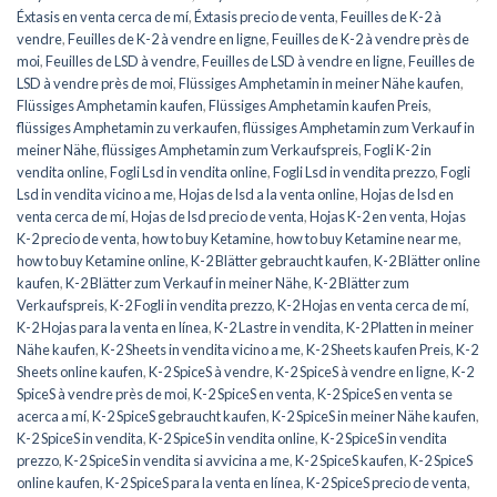
Éxtasis en venta cerca de mí
,
Éxtasis precio de venta
,
Feuilles de K-2 à
vendre
,
Feuilles de K-2 à vendre en ligne
,
Feuilles de K-2 à vendre près de
moi
,
Feuilles de LSD à vendre
,
Feuilles de LSD à vendre en ligne
,
Feuilles de
LSD à vendre près de moi
,
Flüssiges Amphetamin in meiner Nähe kaufen
,
Flüssiges Amphetamin kaufen
,
Flüssiges Amphetamin kaufen Preis
,
flüssiges Amphetamin zu verkaufen
,
flüssiges Amphetamin zum Verkauf in
meiner Nähe
,
flüssiges Amphetamin zum Verkaufspreis
,
Fogli K-2 in
vendita online
,
Fogli Lsd in vendita online
,
Fogli Lsd in vendita prezzo
,
Fogli
Lsd in vendita vicino a me
,
Hojas de lsd a la venta online
,
Hojas de lsd en
venta cerca de mí
,
Hojas de lsd precio de venta
,
Hojas K-2 en venta
,
Hojas
K-2 precio de venta
,
how to buy Ketamine
,
how to buy Ketamine near me
,
how to buy Ketamine online
,
K-2 Blätter gebraucht kaufen
,
K-2 Blätter online
kaufen
,
K-2 Blätter zum Verkauf in meiner Nähe
,
K-2 Blätter zum
Verkaufspreis
,
K-2 Fogli in vendita prezzo
,
K-2 Hojas en venta cerca de mí
,
K-2 Hojas para la venta en línea
,
K-2 Lastre in vendita
,
K-2 Platten in meiner
Nähe kaufen
,
K-2 Sheets in vendita vicino a me
,
K-2 Sheets kaufen Preis
,
K-2
Sheets online kaufen
,
K-2 SpiceS à vendre
,
K-2 SpiceS à vendre en ligne
,
K-2
SpiceS à vendre près de moi
,
K-2 SpiceS en venta
,
K-2 SpiceS en venta se
acerca a mí
,
K-2 SpiceS gebraucht kaufen
,
K-2 SpiceS in meiner Nähe kaufen
,
K-2 SpiceS in vendita
,
K-2 SpiceS in vendita online
,
K-2 SpiceS in vendita
prezzo
,
K-2 SpiceS in vendita si avvicina a me
,
K-2 SpiceS kaufen
,
K-2 SpiceS
online kaufen
,
K-2 SpiceS para la venta en línea
,
K-2 SpiceS precio de venta
,