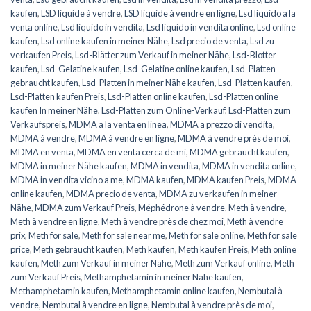
kaufen
,
LSD liquide à vendre
,
LSD liquide à vendre en ligne
,
Lsd líquido a la
venta online
,
Lsd liquido in vendita
,
Lsd liquido in vendita online
,
Lsd online
kaufen
,
Lsd online kaufen in meiner Nähe
,
Lsd precio de venta
,
Lsd zu
verkaufen Preis
,
Lsd-Blätter zum Verkauf in meiner Nähe
,
Lsd-Blotter
kaufen
,
Lsd-Gelatine kaufen
,
Lsd-Gelatine online kaufen
,
Lsd-Platten
gebraucht kaufen
,
Lsd-Platten in meiner Nähe kaufen
,
Lsd-Platten kaufen
,
Lsd-Platten kaufen Preis
,
Lsd-Platten online kaufen
,
Lsd-Platten online
kaufen In meiner Nähe
,
Lsd-Platten zum Online-Verkauf
,
Lsd-Platten zum
Verkaufspreis
,
MDMA a la venta en línea
,
MDMA a prezzo di vendita
,
MDMA à vendre
,
MDMA à vendre en ligne
,
MDMA à vendre près de moi
,
MDMA en venta
,
MDMA en venta cerca de mí
,
MDMA gebraucht kaufen
,
MDMA in meiner Nähe kaufen
,
MDMA in vendita
,
MDMA in vendita online
,
MDMA in vendita vicino a me
,
MDMA kaufen
,
MDMA kaufen Preis
,
MDMA
online kaufen
,
MDMA precio de venta
,
MDMA zu verkaufen in meiner
Nähe
,
MDMA zum Verkauf Preis
,
Méphédrone à vendre
,
Meth à vendre
,
Meth à vendre en ligne
,
Meth à vendre près de chez moi
,
Meth à vendre
prix
,
Meth for sale
,
Meth for sale near me
,
Meth for sale online
,
Meth for sale
price
,
Meth gebraucht kaufen
,
Meth kaufen
,
Meth kaufen Preis
,
Meth online
kaufen
,
Meth zum Verkauf in meiner Nähe
,
Meth zum Verkauf online
,
Meth
zum Verkauf Preis
,
Methamphetamin in meiner Nähe kaufen
,
Methamphetamin kaufen
,
Methamphetamin online kaufen
,
Nembutal à
vendre
,
Nembutal à vendre en ligne
,
Nembutal à vendre près de moi
,