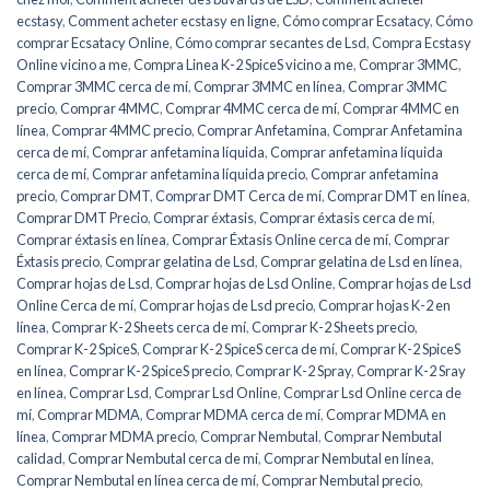
ecstasy
,
Comment acheter ecstasy en ligne
,
Cómo comprar Ecsatacy
,
Cómo
comprar Ecsatacy Online
,
Cómo comprar secantes de Lsd
,
Compra Ecstasy
Online vicino a me
,
Compra Linea K-2 SpiceS vicino a me
,
Comprar 3MMC
,
Comprar 3MMC cerca de mí
,
Comprar 3MMC en línea
,
Comprar 3MMC
precio
,
Comprar 4MMC
,
Comprar 4MMC cerca de mí
,
Comprar 4MMC en
línea
,
Comprar 4MMC precio
,
Comprar Anfetamina
,
Comprar Anfetamina
cerca de mí
,
Comprar anfetamina líquida
,
Comprar anfetamina líquida
cerca de mí
,
Comprar anfetamina líquida precio
,
Comprar anfetamina
precio
,
Comprar DMT
,
Comprar DMT Cerca de mí
,
Comprar DMT en línea
,
Comprar DMT Precio
,
Comprar éxtasis
,
Comprar éxtasis cerca de mí
,
Comprar éxtasis en línea
,
Comprar Éxtasis Online cerca de mí
,
Comprar
Éxtasis precio
,
Comprar gelatina de Lsd
,
Comprar gelatina de Lsd en línea
,
Comprar hojas de Lsd
,
Comprar hojas de Lsd Online
,
Comprar hojas de Lsd
Online Cerca de mí
,
Comprar hojas de Lsd precio
,
Comprar hojas K-2 en
línea
,
Comprar K-2 Sheets cerca de mí
,
Comprar K-2 Sheets precio
,
Comprar K-2 SpiceS
,
Comprar K-2 SpiceS cerca de mí
,
Comprar K-2 SpiceS
en línea
,
Comprar K-2 SpiceS precio
,
Comprar K-2 Spray
,
Comprar K-2 Sray
en línea
,
Comprar Lsd
,
Comprar Lsd Online
,
Comprar Lsd Online cerca de
mí
,
Comprar MDMA
,
Comprar MDMA cerca de mí
,
Comprar MDMA en
línea
,
Comprar MDMA precio
,
Comprar Nembutal
,
Comprar Nembutal
calidad
,
Comprar Nembutal cerca de mí
,
Comprar Nembutal en línea
,
Comprar Nembutal en línea cerca de mí
,
Comprar Nembutal precio
,