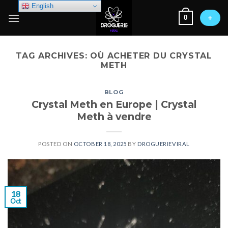
Skip
English
0
to
+
content
TAG ARCHIVES:
OÙ ACHETER DU CRYSTAL
METH
BLOG
Crystal Meth en Europe | Crystal
Meth à vendre
POSTED ON
OCTOBER 18, 2025
BY
DROGUERIEVIRAL
18
Oct