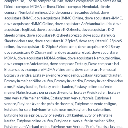
comprar Lsd
,
Dónde comprar MDMA
,
dónde comprar MDMA cerca de mí
,
Dónde comprar MDMA en línea
,
Dónde comprar Nembutal
,
dónde
comprar Nembutal en línea
,
Dónde comprar Secantes de lsd
,
dove
acquistare 3MMC
,
dove acquistare 3MMC Online
,
dove acquistare 4MMC
,
dove acquistare 4MMC Online
,
dove acquistare Anfetamina liquida
,
dove
acquistare fogli Lsd
,
dove acquistare K-2 Sheets
,
dove acquistare K-2
Sheets online
,
dove acquistare K-2 Sheets prezzo
,
dove acquistare K-2
Sheets vicino a me
,
dove acquistare K-2 SpiceS
,
dove acquistare K-2 SpiceS
online
,
dove acquistare K-2 SpiceS vicino a me
,
dove acquistare K-2 Spray
,
dove acquistare K-2 Spray online
,
dove acquistare Lsd
,
dove acquistare
MDMA
,
dove acquistare MDMA online
,
dove acquistare Nembutal online
,
dove comprare Anfetamina
,
dove comprare Ecstasy
,
Dove comprare lsd
Blotters
,
dove comprare MDMA vicino a me
,
dove comprare Nembutal
,
Ecstasy à vendre
,
Ecstasy à vendre près de moi
,
Ecstasy gebraucht kaufen
,
Ecstasy in meiner Nähe kaufen
,
Ecstasy in vendita
,
Ecstasy in vendita vicino
a me
,
Ecstasy kaufen
,
Ecstasy online kaufen
,
Ecstasy online kaufen in
meiner Nähe
,
Ecstasy per prezzo di vendita
,
Ecstasy Preis kaufen
,
Ecstasy
zum Verkauf in meiner Nähe
,
Ecstasy zum Verkaufspreis
,
Eutylone à
vendre
,
Eutylone à vendre près de chez moi
,
Eutylone en vente en ligne
,
Eutylone for sale
,
Eutylone for sale near me
,
Eutylone for sale online
,
Eutylone for sale price
,
Eutylone gebraucht kaufen
,
Eutylone Kristalle
kaufen
,
Eutylone online kaufen
,
Eutylone zu verkaufen in meiner Nähe
,
Eutylone zum Verkauf online
,
Eutylone zum Verkauf Preis
,
Éxtasis a la venta
,