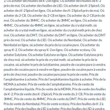
2
,
Où acheter des feuilles de K-2 en ligne
,
Où acheter des feuilles de K-2
près de moi
,
Où acheter des feuilles de LSD
,
Où acheter des K-2 SpiceS
,
Où
acheter des K-2 SpiceS en ligne
,
Où acheter des K-2 SpiceS près de moi
,
Où
acheter du 2-CB
,
Où acheter du 2-CB en ligne
,
Où acheter du 2-CB près de
moi
,
Où acheter du 3MMC
,
Où acheter du 3MMC en ligne
,
Où acheter du
4MMC
,
Où acheter du 4MMC en ligne
,
où acheter du crystal meth
,
où
acheter du crystal meth en ligne
,
où acheter du crystal meth près de chez
moi
,
Où acheter du DMT
,
Où acheter du DMT en ligne
,
Où acheter du DMT
près de moi
,
Où acheter du LSD
,
Où acheter du Nembutal
,
Où acheter du
Nembutal en ligne
,
où acheter du prix de la cocaïne pure
,
Où acheter du
spray K-2
,
Où acheter du spray K-2 en ligne
,
Où acheter ecstasy
,
Où
acheter Eutylone
,
Où acheter Eutylone en ligne
,
Où acheter Eutylone près
de chez moi
,
où acheter le prix de crystal meth
,
où acheter le prix de la
cocaïne
,
où acheter le prix de la kétamine
,
poudre de cocaïne pure à vendre
,
poudre de cocaïne pure à vendre en ligne
,
poudre de cocaïne pure à vendre
près de chez moi
,
poudre de cocaïne pure pour le prix de vente
,
Prix de
l'amphétamine à acheter
,
Prix de l'amphétamine liquide à acheter
,
Prix de la
MDMA à acheter
,
Prix de vente de l'amphétamine
,
Prix de vente de
l'amphétamine liquide
,
Prix de vente de la MDMA
,
Prix de vente des feuilles
de K-2
,
Prix de vente des K-2 SpiceS
,
Prix de vente du 2-CB
,
Prix de vente du
3MMC
,
Prix de vente du 4MMC
,
Prix de vente du DMT
,
Prix de vente du LSD
,
Prix de vente du Nembutal
,
Prix de vente ecstasy
,
Prix des feuilles de K-2 à
acheter
,
Prix des feuilles de LSD à acheter
,
Prix des feuilles de LSD à vendre
,