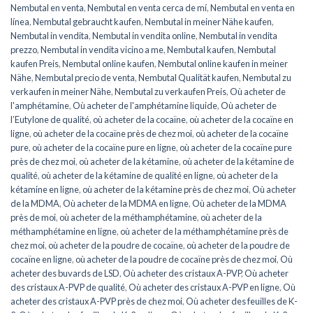
Nembutal en venta
,
Nembutal en venta cerca de mí
,
Nembutal en venta en
línea
,
Nembutal gebraucht kaufen
,
Nembutal in meiner Nähe kaufen
,
Nembutal in vendita
,
Nembutal in vendita online
,
Nembutal in vendita
prezzo
,
Nembutal in vendita vicino a me
,
Nembutal kaufen
,
Nembutal
kaufen Preis
,
Nembutal online kaufen
,
Nembutal online kaufen in meiner
Nähe
,
Nembutal precio de venta
,
Nembutal Qualität kaufen
,
Nembutal zu
verkaufen in meiner Nähe
,
Nembutal zu verkaufen Preis
,
Où acheter de
l'amphétamine
,
Où acheter de l'amphétamine liquide
,
Où acheter de
l’Eutylone de qualité
,
où acheter de la cocaïne
,
où acheter de la cocaïne en
ligne
,
où acheter de la cocaïne près de chez moi
,
où acheter de la cocaïne
pure
,
où acheter de la cocaïne pure en ligne
,
où acheter de la cocaïne pure
près de chez moi
,
où acheter de la kétamine
,
où acheter de la kétamine de
qualité
,
où acheter de la kétamine de qualité en ligne
,
où acheter de la
kétamine en ligne
,
où acheter de la kétamine près de chez moi
,
Où acheter
de la MDMA
,
Où acheter de la MDMA en ligne
,
Où acheter de la MDMA
près de moi
,
où acheter de la méthamphétamine
,
où acheter de la
méthamphétamine en ligne
,
où acheter de la méthamphétamine près de
chez moi
,
où acheter de la poudre de cocaïne
,
où acheter de la poudre de
cocaïne en ligne
,
où acheter de la poudre de cocaïne près de chez moi
,
Où
acheter des buvards de LSD
,
Où acheter des cristaux A-PVP
,
Où acheter
des cristaux A-PVP de qualité
,
Où acheter des cristaux A-PVP en ligne
,
Où
acheter des cristaux A-PVP près de chez moi
,
Où acheter des feuilles de K-