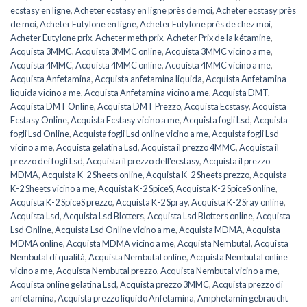
ecstasy en ligne
,
Acheter ecstasy en ligne près de moi
,
Acheter ecstasy près
de moi
,
Acheter Eutylone en ligne
,
Acheter Eutylone près de chez moi
,
Acheter Eutylone prix
,
Acheter meth prix
,
Acheter Prix de la kétamine
,
Acquista 3MMC
,
Acquista 3MMC online
,
Acquista 3MMC vicino a me
,
Acquista 4MMC
,
Acquista 4MMC online
,
Acquista 4MMC vicino a me
,
Acquista Anfetamina
,
Acquista anfetamina liquida
,
Acquista Anfetamina
liquida vicino a me
,
Acquista Anfetamina vicino a me
,
Acquista DMT
,
Acquista DMT Online
,
Acquista DMT Prezzo
,
Acquista Ecstasy
,
Acquista
Ecstasy Online
,
Acquista Ecstasy vicino a me
,
Acquista fogli Lsd
,
Acquista
fogli Lsd Online
,
Acquista fogli Lsd online vicino a me
,
Acquista fogli Lsd
vicino a me
,
Acquista gelatina Lsd
,
Acquista il prezzo 4MMC
,
Acquista il
prezzo dei fogli Lsd
,
Acquista il prezzo dell'ecstasy
,
Acquista il prezzo
MDMA
,
Acquista K-2 Sheets online
,
Acquista K-2 Sheets prezzo
,
Acquista
K-2 Sheets vicino a me
,
Acquista K-2 SpiceS
,
Acquista K-2 SpiceS online
,
Acquista K-2 SpiceS prezzo
,
Acquista K-2 Spray
,
Acquista K-2 Sray online
,
Acquista Lsd
,
Acquista Lsd Blotters
,
Acquista Lsd Blotters online
,
Acquista
Lsd Online
,
Acquista Lsd Online vicino a me
,
Acquista MDMA
,
Acquista
MDMA online
,
Acquista MDMA vicino a me
,
Acquista Nembutal
,
Acquista
Nembutal di qualità
,
Acquista Nembutal online
,
Acquista Nembutal online
vicino a me
,
Acquista Nembutal prezzo
,
Acquista Nembutal vicino a me
,
Acquista online gelatina Lsd
,
Acquista prezzo 3MMC
,
Acquista prezzo di
anfetamina
,
Acquista prezzo liquido Anfetamina
,
Amphetamin gebraucht