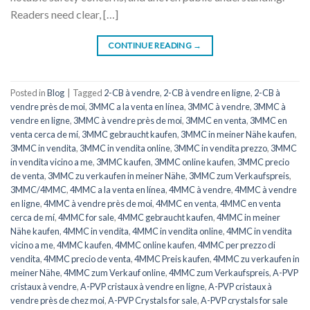
Readers need clear, […]
CONTINUE READING
→
Posted in
Blog
|
Tagged
2-CB à vendre
,
2-CB à vendre en ligne
,
2-CB à
vendre près de moi
,
3MMC a la venta en línea
,
3MMC à vendre
,
3MMC à
vendre en ligne
,
3MMC à vendre près de moi
,
3MMC en venta
,
3MMC en
venta cerca de mí
,
3MMC gebraucht kaufen
,
3MMC in meiner Nähe kaufen
,
3MMC in vendita
,
3MMC in vendita online
,
3MMC in vendita prezzo
,
3MMC
in vendita vicino a me
,
3MMC kaufen
,
3MMC online kaufen
,
3MMC precio
de venta
,
3MMC zu verkaufen in meiner Nähe
,
3MMC zum Verkaufspreis
,
3MMC/4MMC
,
4MMC a la venta en línea
,
4MMC à vendre
,
4MMC à vendre
en ligne
,
4MMC à vendre près de moi
,
4MMC en venta
,
4MMC en venta
cerca de mí
,
4MMC for sale
,
4MMC gebraucht kaufen
,
4MMC in meiner
Nähe kaufen
,
4MMC in vendita
,
4MMC in vendita online
,
4MMC in vendita
vicino a me
,
4MMC kaufen
,
4MMC online kaufen
,
4MMC per prezzo di
vendita
,
4MMC precio de venta
,
4MMC Preis kaufen
,
4MMC zu verkaufen in
meiner Nähe
,
4MMC zum Verkauf online
,
4MMC zum Verkaufspreis
,
A-PVP
cristaux à vendre
,
A-PVP cristaux à vendre en ligne
,
A-PVP cristaux à
vendre près de chez moi
,
A-PVP Crystals for sale
,
A-PVP crystals for sale