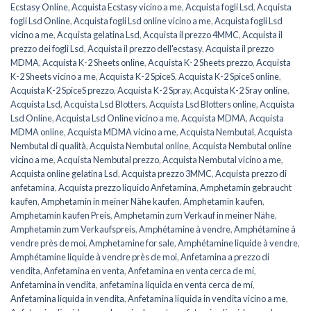
Ecstasy Online
,
Acquista Ecstasy vicino a me
,
Acquista fogli Lsd
,
Acquista
fogli Lsd Online
,
Acquista fogli Lsd online vicino a me
,
Acquista fogli Lsd
vicino a me
,
Acquista gelatina Lsd
,
Acquista il prezzo 4MMC
,
Acquista il
prezzo dei fogli Lsd
,
Acquista il prezzo dell'ecstasy
,
Acquista il prezzo
MDMA
,
Acquista K-2 Sheets online
,
Acquista K-2 Sheets prezzo
,
Acquista
K-2 Sheets vicino a me
,
Acquista K-2 SpiceS
,
Acquista K-2 SpiceS online
,
Acquista K-2 SpiceS prezzo
,
Acquista K-2 Spray
,
Acquista K-2 Sray online
,
Acquista Lsd
,
Acquista Lsd Blotters
,
Acquista Lsd Blotters online
,
Acquista
Lsd Online
,
Acquista Lsd Online vicino a me
,
Acquista MDMA
,
Acquista
MDMA online
,
Acquista MDMA vicino a me
,
Acquista Nembutal
,
Acquista
Nembutal di qualità
,
Acquista Nembutal online
,
Acquista Nembutal online
vicino a me
,
Acquista Nembutal prezzo
,
Acquista Nembutal vicino a me
,
Acquista online gelatina Lsd
,
Acquista prezzo 3MMC
,
Acquista prezzo di
anfetamina
,
Acquista prezzo liquido Anfetamina
,
Amphetamin gebraucht
kaufen
,
Amphetamin in meiner Nähe kaufen
,
Amphetamin kaufen
,
Amphetamin kaufen Preis
,
Amphetamin zum Verkauf in meiner Nähe
,
Amphetamin zum Verkaufspreis
,
Amphétamine à vendre
,
Amphétamine à
vendre près de moi
,
Amphetamine for sale
,
Amphétamine liquide à vendre
,
Amphétamine liquide à vendre près de moi
,
Anfetamina a prezzo di
vendita
,
Anfetamina en venta
,
Anfetamina en venta cerca de mí
,
Anfetamina in vendita
,
anfetamina líquida en venta cerca de mí
,
Anfetamina liquida in vendita
,
Anfetamina liquida in vendita vicino a me
,