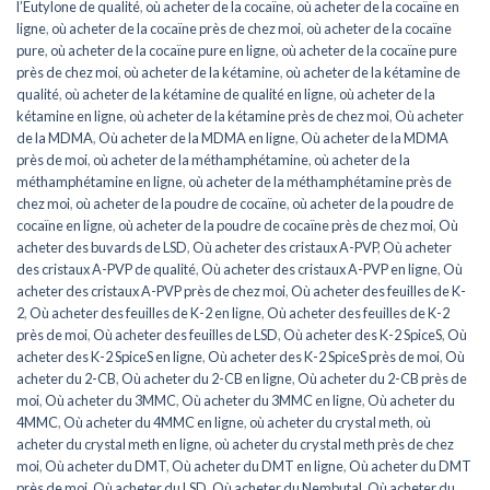
l’Eutylone de qualité
,
où acheter de la cocaïne
,
où acheter de la cocaïne en
ligne
,
où acheter de la cocaïne près de chez moi
,
où acheter de la cocaïne
pure
,
où acheter de la cocaïne pure en ligne
,
où acheter de la cocaïne pure
près de chez moi
,
où acheter de la kétamine
,
où acheter de la kétamine de
qualité
,
où acheter de la kétamine de qualité en ligne
,
où acheter de la
kétamine en ligne
,
où acheter de la kétamine près de chez moi
,
Où acheter
de la MDMA
,
Où acheter de la MDMA en ligne
,
Où acheter de la MDMA
près de moi
,
où acheter de la méthamphétamine
,
où acheter de la
méthamphétamine en ligne
,
où acheter de la méthamphétamine près de
chez moi
,
où acheter de la poudre de cocaïne
,
où acheter de la poudre de
cocaïne en ligne
,
où acheter de la poudre de cocaïne près de chez moi
,
Où
acheter des buvards de LSD
,
Où acheter des cristaux A-PVP
,
Où acheter
des cristaux A-PVP de qualité
,
Où acheter des cristaux A-PVP en ligne
,
Où
acheter des cristaux A-PVP près de chez moi
,
Où acheter des feuilles de K-
2
,
Où acheter des feuilles de K-2 en ligne
,
Où acheter des feuilles de K-2
près de moi
,
Où acheter des feuilles de LSD
,
Où acheter des K-2 SpiceS
,
Où
acheter des K-2 SpiceS en ligne
,
Où acheter des K-2 SpiceS près de moi
,
Où
acheter du 2-CB
,
Où acheter du 2-CB en ligne
,
Où acheter du 2-CB près de
moi
,
Où acheter du 3MMC
,
Où acheter du 3MMC en ligne
,
Où acheter du
4MMC
,
Où acheter du 4MMC en ligne
,
où acheter du crystal meth
,
où
acheter du crystal meth en ligne
,
où acheter du crystal meth près de chez
moi
,
Où acheter du DMT
,
Où acheter du DMT en ligne
,
Où acheter du DMT
près de moi
,
Où acheter du LSD
,
Où acheter du Nembutal
,
Où acheter du