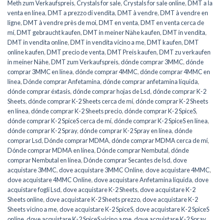
Meth zum Verkaufspreis
,
Crystals for sale
,
Crystals for sale online
,
DMT a la
venta en línea
,
DMT a prezzo di vendita
,
DMT à vendre
,
DMT à vendre en
ligne
,
DMT à vendre près de moi
,
DMT en venta
,
DMT en venta cerca de
mí
,
DMT gebraucht kaufen
,
DMT in meiner Nähe kaufen
,
DMT in vendita
,
DMT in vendita online
,
DMT in vendita vicino a me
,
DMT kaufen
,
DMT
online kaufen
,
DMT precio de venta
,
DMT Preis kaufen
,
DMT zu verkaufen
in meiner Nähe
,
DMT zum Verkaufspreis
,
dónde comprar 3MMC
,
dónde
comprar 3MMC en línea
,
dónde comprar 4MMC
,
dónde comprar 4MMC en
línea
,
Dónde comprar Anfetamina
,
dónde comprar anfetamina líquida
,
dónde comprar éxtasis
,
dónde comprar hojas de Lsd
,
dónde comprar K-2
Sheets
,
dónde comprar K-2 Sheets cerca de mí
,
dónde comprar K-2 Sheets
en línea
,
dónde comprar K-2 Sheets precio
,
dónde comprar K-2 SpiceS
,
dónde comprar K-2 SpiceS cerca de mí
,
dónde comprar K-2 SpiceS en línea
,
dónde comprar K-2 Spray
,
dónde comprar K-2 Spray en línea
,
dónde
comprar Lsd
,
Dónde comprar MDMA
,
dónde comprar MDMA cerca de mí
,
Dónde comprar MDMA en línea
,
Dónde comprar Nembutal
,
dónde
comprar Nembutal en línea
,
Dónde comprar Secantes de lsd
,
dove
acquistare 3MMC
,
dove acquistare 3MMC Online
,
dove acquistare 4MMC
,
dove acquistare 4MMC Online
,
dove acquistare Anfetamina liquida
,
dove
acquistare fogli Lsd
,
dove acquistare K-2 Sheets
,
dove acquistare K-2
Sheets online
,
dove acquistare K-2 Sheets prezzo
,
dove acquistare K-2
Sheets vicino a me
,
dove acquistare K-2 SpiceS
,
dove acquistare K-2 SpiceS
online
,
dove acquistare K-2 SpiceS vicino a me
,
dove acquistare K-2 Spray
,