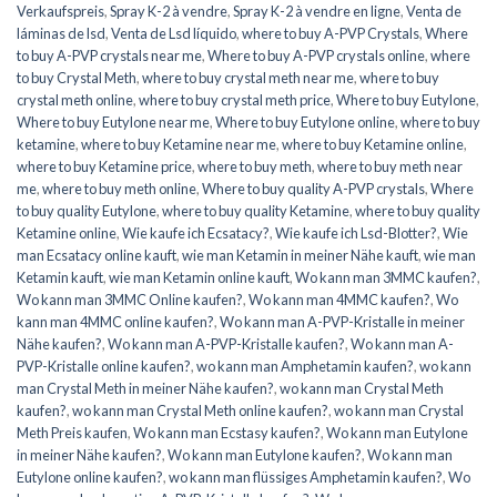
Verkaufspreis
,
Spray K-2 à vendre
,
Spray K-2 à vendre en ligne
,
Venta de
láminas de lsd
,
Venta de Lsd líquido
,
where to buy A-PVP Crystals
,
Where
to buy A-PVP crystals near me
,
Where to buy A-PVP crystals online
,
where
to buy Crystal Meth
,
where to buy crystal meth near me
,
where to buy
crystal meth online
,
where to buy crystal meth price
,
Where to buy Eutylone
,
Where to buy Eutylone near me
,
Where to buy Eutylone online
,
where to buy
ketamine
,
where to buy Ketamine near me
,
where to buy Ketamine online
,
where to buy Ketamine price
,
where to buy meth
,
where to buy meth near
me
,
where to buy meth online
,
Where to buy quality A-PVP crystals
,
Where
to buy quality Eutylone
,
where to buy quality Ketamine
,
where to buy quality
Ketamine online
,
Wie kaufe ich Ecsatacy?
,
Wie kaufe ich Lsd-Blotter?
,
Wie
man Ecsatacy online kauft
,
wie man Ketamin in meiner Nähe kauft
,
wie man
Ketamin kauft
,
wie man Ketamin online kauft
,
Wo kann man 3MMC kaufen?
,
Wo kann man 3MMC Online kaufen?
,
Wo kann man 4MMC kaufen?
,
Wo
kann man 4MMC online kaufen?
,
Wo kann man A-PVP-Kristalle in meiner
Nähe kaufen?
,
Wo kann man A-PVP-Kristalle kaufen?
,
Wo kann man A-
PVP-Kristalle online kaufen?
,
wo kann man Amphetamin kaufen?
,
wo kann
man Crystal Meth in meiner Nähe kaufen?
,
wo kann man Crystal Meth
kaufen?
,
wo kann man Crystal Meth online kaufen?
,
wo kann man Crystal
Meth Preis kaufen
,
Wo kann man Ecstasy kaufen?
,
Wo kann man Eutylone
in meiner Nähe kaufen?
,
Wo kann man Eutylone kaufen?
,
Wo kann man
Eutylone online kaufen?
,
wo kann man flüssiges Amphetamin kaufen?
,
Wo