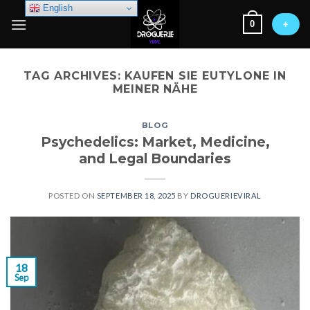
Skip
English
0
to
+
content
TAG ARCHIVES:
KAUFEN SIE EUTYLONE IN
MEINER NÄHE
BLOG
Psychedelics: Market, Medicine,
and Legal Boundaries
POSTED ON
SEPTEMBER 18, 2025
BY
DROGUERIEVIRAL
18
Sep