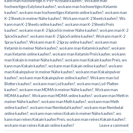
kann man hochwertige A-PVP-Kristalle kaufen?
,
Wo kann man
hochwertiges Eutylone kaufen?
,
wo kann man hochwertiges Ketamin
kaufen?
,
wo kann man hochwertiges Ketamin online kaufen?
,
wo kann man
K-2 Sheets in meiner Nähe kaufen?
,
Wo kann man K-2 Sheets kaufen?
,
Wo
kann man K-2 Sheets online kaufen?
,
wo kann man K-2 Sheets Preis
kaufen?
,
wo kann man K-2 SpiceS in meiner Nähe kaufen?
,
wo kann man K-2
SpiceS kaufen?
,
wo kann man K-2 SpiceS online kaufen?
,
Wo kann man K-2
Spray kaufen?
,
Wo kann man K-2 Spray online kaufen?
,
wo kann man
Ketamin in meiner Nähe kaufen?
,
wo kann man Ketamin kaufen?
,
wo kann
man Ketamin online kaufen?
,
wo kann man Ketamin Preis kaufen
,
wo kann
man Kokain in meiner Nähe kaufen?
,
wo kann man Kokain kaufen Preis
,
wo
kann man Kokain kaufen?
,
wo kann man Kokain online kaufen?
,
wo kann
man Kokainpulver in meiner Nähe kaufen?
,
wo kann man Kokainpulver
kaufen?
,
wo kann man Kokainpulver online kaufen?
,
Wo kann man lsd
Blotters kaufen?
,
wo kann man Lsd kaufen?
,
wo kann man Lsd-Platten
kaufen?
,
wo kann man MDMA in meiner Nähe kaufen?
,
Wo kann man
MDMA kaufen?
,
Wo kann man MDMA online kaufen?
,
wo kann man Meth in
meiner Nähe kaufen?
,
wo kann man Meth kaufen?
,
wo kann man Meth
online kaufen?
,
wo kann man Nembutal kaufen?
,
wo kann man Nembutal
online kaufen?
,
wo kann man reines Kokain in meiner Nähe kaufen?
,
wo
kann man reines Kokain kaufen Preis
,
wo kann man reines Kokain kaufen?
,
wo kann man reines Kokain online kaufen?
Leave a comment