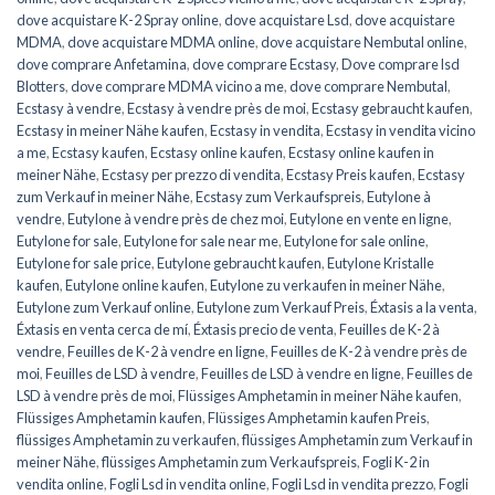
dove acquistare K-2 Spray online
,
dove acquistare Lsd
,
dove acquistare
MDMA
,
dove acquistare MDMA online
,
dove acquistare Nembutal online
,
dove comprare Anfetamina
,
dove comprare Ecstasy
,
Dove comprare lsd
Blotters
,
dove comprare MDMA vicino a me
,
dove comprare Nembutal
,
Ecstasy à vendre
,
Ecstasy à vendre près de moi
,
Ecstasy gebraucht kaufen
,
Ecstasy in meiner Nähe kaufen
,
Ecstasy in vendita
,
Ecstasy in vendita vicino
a me
,
Ecstasy kaufen
,
Ecstasy online kaufen
,
Ecstasy online kaufen in
meiner Nähe
,
Ecstasy per prezzo di vendita
,
Ecstasy Preis kaufen
,
Ecstasy
zum Verkauf in meiner Nähe
,
Ecstasy zum Verkaufspreis
,
Eutylone à
vendre
,
Eutylone à vendre près de chez moi
,
Eutylone en vente en ligne
,
Eutylone for sale
,
Eutylone for sale near me
,
Eutylone for sale online
,
Eutylone for sale price
,
Eutylone gebraucht kaufen
,
Eutylone Kristalle
kaufen
,
Eutylone online kaufen
,
Eutylone zu verkaufen in meiner Nähe
,
Eutylone zum Verkauf online
,
Eutylone zum Verkauf Preis
,
Éxtasis a la venta
,
Éxtasis en venta cerca de mí
,
Éxtasis precio de venta
,
Feuilles de K-2 à
vendre
,
Feuilles de K-2 à vendre en ligne
,
Feuilles de K-2 à vendre près de
moi
,
Feuilles de LSD à vendre
,
Feuilles de LSD à vendre en ligne
,
Feuilles de
LSD à vendre près de moi
,
Flüssiges Amphetamin in meiner Nähe kaufen
,
Flüssiges Amphetamin kaufen
,
Flüssiges Amphetamin kaufen Preis
,
flüssiges Amphetamin zu verkaufen
,
flüssiges Amphetamin zum Verkauf in
meiner Nähe
,
flüssiges Amphetamin zum Verkaufspreis
,
Fogli K-2 in
vendita online
,
Fogli Lsd in vendita online
,
Fogli Lsd in vendita prezzo
,
Fogli