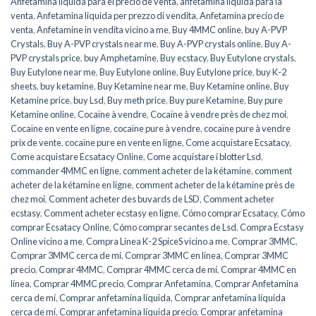
Anfetamina líquida para el precio de venta
,
anfetamina líquida para la
venta
,
Anfetamina liquida per prezzo di vendita
,
Anfetamina precio de
venta
,
Anfetamine in vendita vicino a me
,
Buy 4MMC online
,
buy A-PVP
Crystals
,
Buy A-PVP crystals near me
,
Buy A-PVP crystals online
,
Buy A-
PVP crystals price
,
buy Amphetamine
,
Buy ecstacy
,
Buy Eutylone crystals
,
Buy Eutylone near me
,
Buy Eutylone online
,
Buy Eutylone price
,
buy K-2
sheets
,
buy ketamine
,
Buy Ketamine near me
,
Buy Ketamine online
,
Buy
Ketamine price
,
buy Lsd
,
Buy meth price
,
Buy pure Ketamine
,
Buy pure
Ketamine online
,
Cocaïne à vendre
,
Cocaïne à vendre près de chez moi
,
Cocaïne en vente en ligne
,
cocaïne pure à vendre
,
cocaïne pure à vendre
prix de vente
,
cocaïne pure en vente en ligne
,
Come acquistare Ecsatacy
,
Come acquistare Ecsatacy Online
,
Come acquistare i blotter Lsd
,
commander 4MMC en ligne
,
comment acheter de la kétamine
,
comment
acheter de la kétamine en ligne
,
comment acheter de la kétamine près de
chez moi
,
Comment acheter des buvards de LSD
,
Comment acheter
ecstasy
,
Comment acheter ecstasy en ligne
,
Cómo comprar Ecsatacy
,
Cómo
comprar Ecsatacy Online
,
Cómo comprar secantes de Lsd
,
Compra Ecstasy
Online vicino a me
,
Compra Linea K-2 SpiceS vicino a me
,
Comprar 3MMC
,
Comprar 3MMC cerca de mí
,
Comprar 3MMC en línea
,
Comprar 3MMC
precio
,
Comprar 4MMC
,
Comprar 4MMC cerca de mí
,
Comprar 4MMC en
línea
,
Comprar 4MMC precio
,
Comprar Anfetamina
,
Comprar Anfetamina
cerca de mí
,
Comprar anfetamina líquida
,
Comprar anfetamina líquida
cerca de mí
,
Comprar anfetamina líquida precio
,
Comprar anfetamina