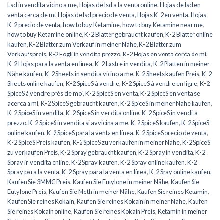
Lsd in vendita vicino a me
,
Hojas de lsd a la venta online
,
Hojas de lsd en
venta cerca de mí
,
Hojas de lsd precio de venta
,
Hojas K-2 en venta
,
Hojas
K-2 precio de venta
,
how to buy Ketamine
,
how to buy Ketamine near me
,
how to buy Ketamine online
,
K-2 Blätter gebraucht kaufen
,
K-2 Blätter online
kaufen
,
K-2 Blätter zum Verkauf in meiner Nähe
,
K-2 Blätter zum
Verkaufspreis
,
K-2 Fogli in vendita prezzo
,
K-2 Hojas en venta cerca de mí
,
K-2 Hojas para la venta en línea
,
K-2 Lastre in vendita
,
K-2 Platten in meiner
Nähe kaufen
,
K-2 Sheets in vendita vicino a me
,
K-2 Sheets kaufen Preis
,
K-2
Sheets online kaufen
,
K-2 SpiceS à vendre
,
K-2 SpiceS à vendre en ligne
,
K-2
SpiceS à vendre près de moi
,
K-2 SpiceS en venta
,
K-2 SpiceS en venta se
acerca a mí
,
K-2 SpiceS gebraucht kaufen
,
K-2 SpiceS in meiner Nähe kaufen
,
K-2 SpiceS in vendita
,
K-2 SpiceS in vendita online
,
K-2 SpiceS in vendita
prezzo
,
K-2 SpiceS in vendita si avvicina a me
,
K-2 SpiceS kaufen
,
K-2 SpiceS
online kaufen
,
K-2 SpiceS para la venta en línea
,
K-2 SpiceS precio de venta
,
K-2 SpiceS Preis kaufen
,
K-2 SpiceS zu verkaufen in meiner Nähe
,
K-2 SpiceS
zu verkaufen Preis
,
K-2 Spray gebraucht kaufen
,
K-2 Spray in vendita
,
K-2
Spray in vendita online
,
K-2 Spray kaufen
,
K-2 Spray online kaufen
,
K-2
Spray para la venta
,
K-2 Spray para la venta en línea
,
K-2 Sray online kaufen
,
Kaufen Sie 3MMC Preis
,
Kaufen Sie Eutylone in meiner Nähe
,
Kaufen Sie
Eutylone Preis
,
Kaufen Sie Meth in meiner Nähe
,
Kaufen Sie reines Ketamin
,
Kaufen Sie reines Kokain
,
Kaufen Sie reines Kokain in meiner Nähe
,
Kaufen
Sie reines Kokain online
,
Kaufen Sie reines Kokain Preis
,
Ketamin in meiner