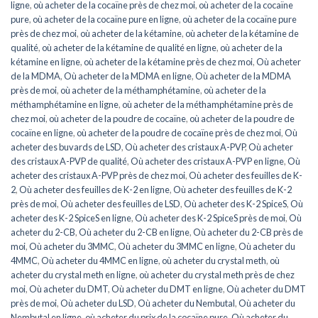
ligne
,
où acheter de la cocaïne près de chez moi
,
où acheter de la cocaïne
pure
,
où acheter de la cocaïne pure en ligne
,
où acheter de la cocaïne pure
près de chez moi
,
où acheter de la kétamine
,
où acheter de la kétamine de
qualité
,
où acheter de la kétamine de qualité en ligne
,
où acheter de la
kétamine en ligne
,
où acheter de la kétamine près de chez moi
,
Où acheter
de la MDMA
,
Où acheter de la MDMA en ligne
,
Où acheter de la MDMA
près de moi
,
où acheter de la méthamphétamine
,
où acheter de la
méthamphétamine en ligne
,
où acheter de la méthamphétamine près de
chez moi
,
où acheter de la poudre de cocaïne
,
où acheter de la poudre de
cocaïne en ligne
,
où acheter de la poudre de cocaïne près de chez moi
,
Où
acheter des buvards de LSD
,
Où acheter des cristaux A-PVP
,
Où acheter
des cristaux A-PVP de qualité
,
Où acheter des cristaux A-PVP en ligne
,
Où
acheter des cristaux A-PVP près de chez moi
,
Où acheter des feuilles de K-
2
,
Où acheter des feuilles de K-2 en ligne
,
Où acheter des feuilles de K-2
près de moi
,
Où acheter des feuilles de LSD
,
Où acheter des K-2 SpiceS
,
Où
acheter des K-2 SpiceS en ligne
,
Où acheter des K-2 SpiceS près de moi
,
Où
acheter du 2-CB
,
Où acheter du 2-CB en ligne
,
Où acheter du 2-CB près de
moi
,
Où acheter du 3MMC
,
Où acheter du 3MMC en ligne
,
Où acheter du
4MMC
,
Où acheter du 4MMC en ligne
,
où acheter du crystal meth
,
où
acheter du crystal meth en ligne
,
où acheter du crystal meth près de chez
moi
,
Où acheter du DMT
,
Où acheter du DMT en ligne
,
Où acheter du DMT
près de moi
,
Où acheter du LSD
,
Où acheter du Nembutal
,
Où acheter du
Nembutal en ligne
,
où acheter du prix de la cocaïne pure
,
Où acheter du