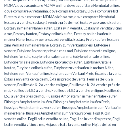
MDMA
,
dove acquistare MDMA online
,
dove acquistare Nembutal online
,
dove comprare Anfetamina
,
dove comprare Ecstasy
,
Dove comprare lsd
Blotters
,
dove comprare MDMA vicino a me
,
dove comprare Nembutal
,
Ecstasy à vendre
,
Ecstasy à vendre près de moi
,
Ecstasy gebraucht kaufen
,
Ecstasy in meiner Nähe kaufen
,
Ecstasy in vendita
,
Ecstasy in vendita vicino
a me
,
Ecstasy kaufen
,
Ecstasy online kaufen
,
Ecstasy online kaufen in
meiner Nähe
,
Ecstasy per prezzo di vendita
,
Ecstasy Preis kaufen
,
Ecstasy
zum Verkauf in meiner Nähe
,
Ecstasy zum Verkaufspreis
,
Eutylone à
vendre
,
Eutylone à vendre près de chez moi
,
Eutylone en vente en ligne
,
Eutylone for sale
,
Eutylone for sale near me
,
Eutylone for sale online
,
Eutylone for sale price
,
Eutylone gebraucht kaufen
,
Eutylone Kristalle
kaufen
,
Eutylone online kaufen
,
Eutylone zu verkaufen in meiner Nähe
,
Eutylone zum Verkauf online
,
Eutylone zum Verkauf Preis
,
Éxtasis a la venta
,
Éxtasis en venta cerca de mí
,
Éxtasis precio de venta
,
Feuilles de K-2 à
vendre
,
Feuilles de K-2 à vendre en ligne
,
Feuilles de K-2 à vendre près de
moi
,
Feuilles de LSD à vendre
,
Feuilles de LSD à vendre en ligne
,
Feuilles de
LSD à vendre près de moi
,
Flüssiges Amphetamin in meiner Nähe kaufen
,
Flüssiges Amphetamin kaufen
,
Flüssiges Amphetamin kaufen Preis
,
flüssiges Amphetamin zu verkaufen
,
flüssiges Amphetamin zum Verkauf in
meiner Nähe
,
flüssiges Amphetamin zum Verkaufspreis
,
Fogli K-2 in
vendita online
,
Fogli Lsd in vendita online
,
Fogli Lsd in vendita prezzo
,
Fogli
Lsd in vendita vicino a me
,
Hojas de lsd a la venta online
,
Hojas de lsd en