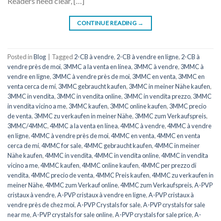
Readers need clear, […]
CONTINUE READING
→
Posted in
Blog
|
Tagged
2-CB à vendre
,
2-CB à vendre en ligne
,
2-CB à
vendre près de moi
,
3MMC a la venta en línea
,
3MMC à vendre
,
3MMC à
vendre en ligne
,
3MMC à vendre près de moi
,
3MMC en venta
,
3MMC en
venta cerca de mí
,
3MMC gebraucht kaufen
,
3MMC in meiner Nähe kaufen
,
3MMC in vendita
,
3MMC in vendita online
,
3MMC in vendita prezzo
,
3MMC
in vendita vicino a me
,
3MMC kaufen
,
3MMC online kaufen
,
3MMC precio
de venta
,
3MMC zu verkaufen in meiner Nähe
,
3MMC zum Verkaufspreis
,
3MMC/4MMC
,
4MMC a la venta en línea
,
4MMC à vendre
,
4MMC à vendre
en ligne
,
4MMC à vendre près de moi
,
4MMC en venta
,
4MMC en venta
cerca de mí
,
4MMC for sale
,
4MMC gebraucht kaufen
,
4MMC in meiner
Nähe kaufen
,
4MMC in vendita
,
4MMC in vendita online
,
4MMC in vendita
vicino a me
,
4MMC kaufen
,
4MMC online kaufen
,
4MMC per prezzo di
vendita
,
4MMC precio de venta
,
4MMC Preis kaufen
,
4MMC zu verkaufen in
meiner Nähe
,
4MMC zum Verkauf online
,
4MMC zum Verkaufspreis
,
A-PVP
cristaux à vendre
,
A-PVP cristaux à vendre en ligne
,
A-PVP cristaux à
vendre près de chez moi
,
A-PVP Crystals for sale
,
A-PVP crystals for sale
near me
,
A-PVP crystals for sale online
,
A-PVP crystals for sale price
,
A-