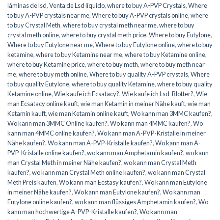
láminas de lsd
,
Venta de Lsd líquido
,
where to buy A-PVP Crystals
,
Where
to buy A-PVP crystals near me
,
Where to buy A-PVP crystals online
,
where
to buy Crystal Meth
,
where to buy crystal meth near me
,
where to buy
crystal meth online
,
where to buy crystal meth price
,
Where to buy Eutylone
,
Where to buy Eutylone near me
,
Where to buy Eutylone online
,
where to buy
ketamine
,
where to buy Ketamine near me
,
where to buy Ketamine online
,
where to buy Ketamine price
,
where to buy meth
,
where to buy meth near
me
,
where to buy meth online
,
Where to buy quality A-PVP crystals
,
Where
to buy quality Eutylone
,
where to buy quality Ketamine
,
where to buy quality
Ketamine online
,
Wie kaufe ich Ecsatacy?
,
Wie kaufe ich Lsd-Blotter?
,
Wie
man Ecsatacy online kauft
,
wie man Ketamin in meiner Nähe kauft
,
wie man
Ketamin kauft
,
wie man Ketamin online kauft
,
Wo kann man 3MMC kaufen?
,
Wo kann man 3MMC Online kaufen?
,
Wo kann man 4MMC kaufen?
,
Wo
kann man 4MMC online kaufen?
,
Wo kann man A-PVP-Kristalle in meiner
Nähe kaufen?
,
Wo kann man A-PVP-Kristalle kaufen?
,
Wo kann man A-
PVP-Kristalle online kaufen?
,
wo kann man Amphetamin kaufen?
,
wo kann
man Crystal Meth in meiner Nähe kaufen?
,
wo kann man Crystal Meth
kaufen?
,
wo kann man Crystal Meth online kaufen?
,
wo kann man Crystal
Meth Preis kaufen
,
Wo kann man Ecstasy kaufen?
,
Wo kann man Eutylone
in meiner Nähe kaufen?
,
Wo kann man Eutylone kaufen?
,
Wo kann man
Eutylone online kaufen?
,
wo kann man flüssiges Amphetamin kaufen?
,
Wo
kann man hochwertige A-PVP-Kristalle kaufen?
,
Wo kann man