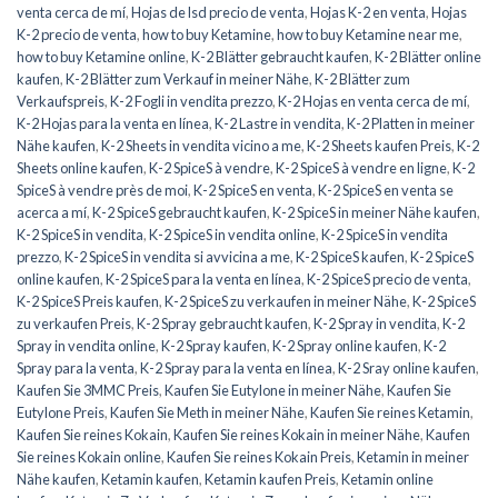
venta cerca de mí
,
Hojas de lsd precio de venta
,
Hojas K-2 en venta
,
Hojas
K-2 precio de venta
,
how to buy Ketamine
,
how to buy Ketamine near me
,
how to buy Ketamine online
,
K-2 Blätter gebraucht kaufen
,
K-2 Blätter online
kaufen
,
K-2 Blätter zum Verkauf in meiner Nähe
,
K-2 Blätter zum
Verkaufspreis
,
K-2 Fogli in vendita prezzo
,
K-2 Hojas en venta cerca de mí
,
K-2 Hojas para la venta en línea
,
K-2 Lastre in vendita
,
K-2 Platten in meiner
Nähe kaufen
,
K-2 Sheets in vendita vicino a me
,
K-2 Sheets kaufen Preis
,
K-2
Sheets online kaufen
,
K-2 SpiceS à vendre
,
K-2 SpiceS à vendre en ligne
,
K-2
SpiceS à vendre près de moi
,
K-2 SpiceS en venta
,
K-2 SpiceS en venta se
acerca a mí
,
K-2 SpiceS gebraucht kaufen
,
K-2 SpiceS in meiner Nähe kaufen
,
K-2 SpiceS in vendita
,
K-2 SpiceS in vendita online
,
K-2 SpiceS in vendita
prezzo
,
K-2 SpiceS in vendita si avvicina a me
,
K-2 SpiceS kaufen
,
K-2 SpiceS
online kaufen
,
K-2 SpiceS para la venta en línea
,
K-2 SpiceS precio de venta
,
K-2 SpiceS Preis kaufen
,
K-2 SpiceS zu verkaufen in meiner Nähe
,
K-2 SpiceS
zu verkaufen Preis
,
K-2 Spray gebraucht kaufen
,
K-2 Spray in vendita
,
K-2
Spray in vendita online
,
K-2 Spray kaufen
,
K-2 Spray online kaufen
,
K-2
Spray para la venta
,
K-2 Spray para la venta en línea
,
K-2 Sray online kaufen
,
Kaufen Sie 3MMC Preis
,
Kaufen Sie Eutylone in meiner Nähe
,
Kaufen Sie
Eutylone Preis
,
Kaufen Sie Meth in meiner Nähe
,
Kaufen Sie reines Ketamin
,
Kaufen Sie reines Kokain
,
Kaufen Sie reines Kokain in meiner Nähe
,
Kaufen
Sie reines Kokain online
,
Kaufen Sie reines Kokain Preis
,
Ketamin in meiner
Nähe kaufen
,
Ketamin kaufen
,
Ketamin kaufen Preis
,
Ketamin online