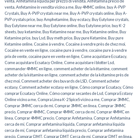
venta
,
Anfetamina liquida per prezzo di vendita
,
Anfetamina precio de
venta
,
Anfetamine in vendita vicino a me
,
Buy 4MMC online
,
buy A-PVP
Crystals
,
Buy A-PVP crystals near me
,
Buy A-PVP crystals online
,
Buy A-
PVP crystals price
,
buy Amphetamine
,
Buy ecstacy
,
Buy Eutylone crystals
,
Buy Eutylone near me
,
Buy Eutylone online
,
Buy Eutylone price
,
buy K-2
sheets
,
buy ketamine
,
Buy Ketamine near me
,
Buy Ketamine online
,
Buy
Ketamine price
,
buy Lsd
,
Buy meth price
,
Buy pure Ketamine
,
Buy pure
Ketamine online
,
Cocaïne à vendre
,
Cocaïne à vendre près de chez moi
,
Cocaïne en vente en ligne
,
cocaïne pure à vendre
,
cocaïne pure à vendre
prix de vente
,
cocaïne pure en vente en ligne
,
Come acquistare Ecsatacy
,
Come acquistare Ecsatacy Online
,
Come acquistare i blotter Lsd
,
commander 4MMC en ligne
,
comment acheter de la kétamine
,
comment
acheter de la kétamine en ligne
,
comment acheter de la kétamine près de
chez moi
,
Comment acheter des buvards de LSD
,
Comment acheter
ecstasy
,
Comment acheter ecstasy en ligne
,
Cómo comprar Ecsatacy
,
Cómo
comprar Ecsatacy Online
,
Cómo comprar secantes de Lsd
,
Compra Ecstasy
Online vicino a me
,
Compra Linea K-2 SpiceS vicino a me
,
Comprar 3MMC
,
Comprar 3MMC cerca de mí
,
Comprar 3MMC en línea
,
Comprar 3MMC
precio
,
Comprar 4MMC
,
Comprar 4MMC cerca de mí
,
Comprar 4MMC en
línea
,
Comprar 4MMC precio
,
Comprar Anfetamina
,
Comprar Anfetamina
cerca de mí
,
Comprar anfetamina líquida
,
Comprar anfetamina líquida
cerca de mí
,
Comprar anfetamina líquida precio
,
Comprar anfetamina
precio
,
Comprar DMT
,
Comprar DMT Cerca de mí
,
Comprar DMT en línea
,