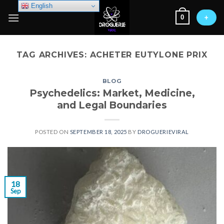
Skip
English
0
to
+
content
TAG ARCHIVES:
ACHETER EUTYLONE PRIX
BLOG
Psychedelics: Market, Medicine,
and Legal Boundaries
POSTED ON
SEPTEMBER 18, 2025
BY
DROGUERIEVIRAL
18
Sep