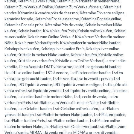
kaufen
,
Ketamin Zu Verkaufen
,
Ketamin Zu verkaufen in meiner Nähe
,
Ketamin Zum Verkauf Online
,
Ketamin Zum Verkaufspreis
,
Kétamine à
vendre
,
Kétamine à vendre près de chez moi
,
Kétamine En vente en ligne
,
ketamine for sale
,
Ketamine For sale near me
,
Ketamine For sale online
,
Ketamine For sale price
,
Kétamine Prix de vente
,
Kokain in meiner Nähe
kaufen
,
Kokain kaufen
,
Kokain kaufen Preis
,
Kokain online kaufen
,
Kokain
zu verkaufen
,
Kokain zum Online-Verkauf
,
Kokain zum Verkauf in meiner
Nähe
,
Kokain zum Verkaufspreis
,
Kokainpulver in meiner Nähe kaufen
,
Kokainpulver kaufen
,
Kokainpulver kaufen Preis
,
Kokainpulver online
kaufen
,
Kristalle in meiner Nähe kaufen
,
Kristalle kaufen
,
Kristalle online
kaufen
,
Kristalle zu verkaufen
,
Kristalle zum Online-Verkauf
,
Lastre Lsd in
vendita
,
Linea Acquista DMT vicino a me
,
Liquid Lsd gebraucht kaufen
,
Liquid Lsd online kaufen
,
LSD à vendre
,
Lsd Blotter online kaufen
,
Lsd en
venta
,
Lsd gebraucht kaufen
,
Lsd in vendita
,
Lsd in vendita prezzo
,
Lsd
kaufen
,
LSD liquide à vendre
,
LSD liquide à vendre en ligne
,
Lsd líquido a la
venta online
,
Lsd liquido in vendita
,
Lsd liquido in vendita online
,
Lsd online
kaufen
,
Lsd online kaufen in meiner Nähe
,
Lsd precio de venta
,
Lsd zu
verkaufen Preis
,
Lsd-Blätter zum Verkauf in meiner Nähe
,
Lsd-Blotter
kaufen
,
Lsd-Gelatine kaufen
,
Lsd-Gelatine online kaufen
,
Lsd-Platten
gebraucht kaufen
,
Lsd-Platten in meiner Nähe kaufen
,
Lsd-Platten kaufen
,
Lsd-Platten kaufen Preis
,
Lsd-Platten online kaufen
,
Lsd-Platten online
kaufen In meiner Nähe
,
Lsd-Platten zum Online-Verkauf
,
Lsd-Platten zum
Verkaufspreis
,
MDMA a la venta en línea
,
MDMA a prezzo di vendita
,