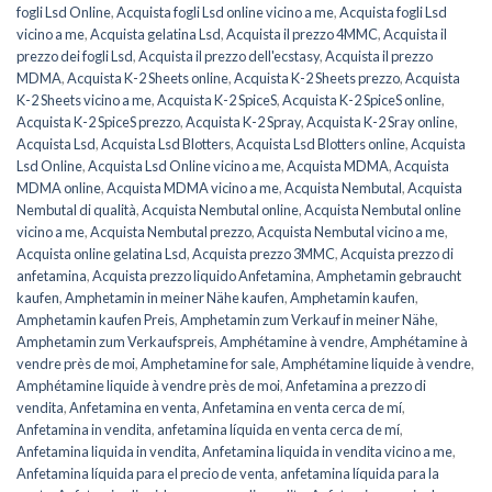
fogli Lsd Online
,
Acquista fogli Lsd online vicino a me
,
Acquista fogli Lsd
vicino a me
,
Acquista gelatina Lsd
,
Acquista il prezzo 4MMC
,
Acquista il
prezzo dei fogli Lsd
,
Acquista il prezzo dell'ecstasy
,
Acquista il prezzo
MDMA
,
Acquista K-2 Sheets online
,
Acquista K-2 Sheets prezzo
,
Acquista
K-2 Sheets vicino a me
,
Acquista K-2 SpiceS
,
Acquista K-2 SpiceS online
,
Acquista K-2 SpiceS prezzo
,
Acquista K-2 Spray
,
Acquista K-2 Sray online
,
Acquista Lsd
,
Acquista Lsd Blotters
,
Acquista Lsd Blotters online
,
Acquista
Lsd Online
,
Acquista Lsd Online vicino a me
,
Acquista MDMA
,
Acquista
MDMA online
,
Acquista MDMA vicino a me
,
Acquista Nembutal
,
Acquista
Nembutal di qualità
,
Acquista Nembutal online
,
Acquista Nembutal online
vicino a me
,
Acquista Nembutal prezzo
,
Acquista Nembutal vicino a me
,
Acquista online gelatina Lsd
,
Acquista prezzo 3MMC
,
Acquista prezzo di
anfetamina
,
Acquista prezzo liquido Anfetamina
,
Amphetamin gebraucht
kaufen
,
Amphetamin in meiner Nähe kaufen
,
Amphetamin kaufen
,
Amphetamin kaufen Preis
,
Amphetamin zum Verkauf in meiner Nähe
,
Amphetamin zum Verkaufspreis
,
Amphétamine à vendre
,
Amphétamine à
vendre près de moi
,
Amphetamine for sale
,
Amphétamine liquide à vendre
,
Amphétamine liquide à vendre près de moi
,
Anfetamina a prezzo di
vendita
,
Anfetamina en venta
,
Anfetamina en venta cerca de mí
,
Anfetamina in vendita
,
anfetamina líquida en venta cerca de mí
,
Anfetamina liquida in vendita
,
Anfetamina liquida in vendita vicino a me
,
Anfetamina líquida para el precio de venta
,
anfetamina líquida para la