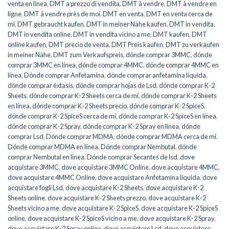
venta en línea
,
DMT a prezzo di vendita
,
DMT à vendre
,
DMT à vendre en
ligne
,
DMT à vendre près de moi
,
DMT en venta
,
DMT en venta cerca de
mí
,
DMT gebraucht kaufen
,
DMT in meiner Nähe kaufen
,
DMT in vendita
,
DMT in vendita online
,
DMT in vendita vicino a me
,
DMT kaufen
,
DMT
online kaufen
,
DMT precio de venta
,
DMT Preis kaufen
,
DMT zu verkaufen
in meiner Nähe
,
DMT zum Verkaufspreis
,
dónde comprar 3MMC
,
dónde
comprar 3MMC en línea
,
dónde comprar 4MMC
,
dónde comprar 4MMC en
línea
,
Dónde comprar Anfetamina
,
dónde comprar anfetamina líquida
,
dónde comprar éxtasis
,
dónde comprar hojas de Lsd
,
dónde comprar K-2
Sheets
,
dónde comprar K-2 Sheets cerca de mí
,
dónde comprar K-2 Sheets
en línea
,
dónde comprar K-2 Sheets precio
,
dónde comprar K-2 SpiceS
,
dónde comprar K-2 SpiceS cerca de mí
,
dónde comprar K-2 SpiceS en línea
,
dónde comprar K-2 Spray
,
dónde comprar K-2 Spray en línea
,
dónde
comprar Lsd
,
Dónde comprar MDMA
,
dónde comprar MDMA cerca de mí
,
Dónde comprar MDMA en línea
,
Dónde comprar Nembutal
,
dónde
comprar Nembutal en línea
,
Dónde comprar Secantes de lsd
,
dove
acquistare 3MMC
,
dove acquistare 3MMC Online
,
dove acquistare 4MMC
,
dove acquistare 4MMC Online
,
dove acquistare Anfetamina liquida
,
dove
acquistare fogli Lsd
,
dove acquistare K-2 Sheets
,
dove acquistare K-2
Sheets online
,
dove acquistare K-2 Sheets prezzo
,
dove acquistare K-2
Sheets vicino a me
,
dove acquistare K-2 SpiceS
,
dove acquistare K-2 SpiceS
online
,
dove acquistare K-2 SpiceS vicino a me
,
dove acquistare K-2 Spray
,
dove acquistare K-2 Spray online
,
dove acquistare Lsd
,
dove acquistare