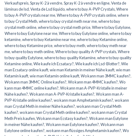
Verkaufspreis
,
Spray K-2 à vendre
,
Spray K-2 à vendre en ligne
,
Venta de
láminas de lsd
,
Venta de Lsd líquido
,
where to buy A-PVP Crystals
,
Where
to buy A-PVP crystals near me
,
Where to buy A-PVP crystals online
,
where
to buy Crystal Meth
,
where to buy crystal meth near me
,
where to buy
crystal meth online
,
where to buy crystal meth price
,
Where to buy Eutylone
,
Where to buy Eutylone near me
,
Where to buy Eutylone online
,
where to buy
ketamine
,
where to buy Ketamine near me
,
where to buy Ketamine online
,
where to buy Ketamine price
,
where to buy meth
,
where to buy meth near
me
,
where to buy meth online
,
Where to buy quality A-PVP crystals
,
Where
to buy quality Eutylone
,
where to buy quality Ketamine
,
where to buy quality
Ketamine online
,
Wie kaufe ich Ecsatacy?
,
Wie kaufe ich Lsd-Blotter?
,
Wie
man Ecsatacy online kauft
,
wie man Ketamin in meiner Nähe kauft
,
wie man
Ketamin kauft
,
wie man Ketamin online kauft
,
Wo kann man 3MMC kaufen?
,
Wo kann man 3MMC Online kaufen?
,
Wo kann man 4MMC kaufen?
,
Wo
kann man 4MMC online kaufen?
,
Wo kann man A-PVP-Kristalle in meiner
Nähe kaufen?
,
Wo kann man A-PVP-Kristalle kaufen?
,
Wo kann man A-
PVP-Kristalle online kaufen?
,
wo kann man Amphetamin kaufen?
,
wo kann
man Crystal Meth in meiner Nähe kaufen?
,
wo kann man Crystal Meth
kaufen?
,
wo kann man Crystal Meth online kaufen?
,
wo kann man Crystal
Meth Preis kaufen
,
Wo kann man Ecstasy kaufen?
,
Wo kann man Eutylone
in meiner Nähe kaufen?
,
Wo kann man Eutylone kaufen?
,
Wo kann man
Eutylone online kaufen?
,
wo kann man flüssiges Amphetamin kaufen?
,
Wo