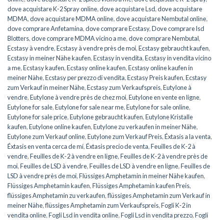
dove acquistare K-2 Spray online
,
dove acquistare Lsd
,
dove acquistare
MDMA
,
dove acquistare MDMA online
,
dove acquistare Nembutal online
,
dove comprare Anfetamina
,
dove comprare Ecstasy
,
Dove comprare lsd
Blotters
,
dove comprare MDMA vicino a me
,
dove comprare Nembutal
,
Ecstasy à vendre
,
Ecstasy à vendre près de moi
,
Ecstasy gebraucht kaufen
,
Ecstasy in meiner Nähe kaufen
,
Ecstasy in vendita
,
Ecstasy in vendita vicino
a me
,
Ecstasy kaufen
,
Ecstasy online kaufen
,
Ecstasy online kaufen in
meiner Nähe
,
Ecstasy per prezzo di vendita
,
Ecstasy Preis kaufen
,
Ecstasy
zum Verkauf in meiner Nähe
,
Ecstasy zum Verkaufspreis
,
Eutylone à
vendre
,
Eutylone à vendre près de chez moi
,
Eutylone en vente en ligne
,
Eutylone for sale
,
Eutylone for sale near me
,
Eutylone for sale online
,
Eutylone for sale price
,
Eutylone gebraucht kaufen
,
Eutylone Kristalle
kaufen
,
Eutylone online kaufen
,
Eutylone zu verkaufen in meiner Nähe
,
Eutylone zum Verkauf online
,
Eutylone zum Verkauf Preis
,
Éxtasis a la venta
,
Éxtasis en venta cerca de mí
,
Éxtasis precio de venta
,
Feuilles de K-2 à
vendre
,
Feuilles de K-2 à vendre en ligne
,
Feuilles de K-2 à vendre près de
moi
,
Feuilles de LSD à vendre
,
Feuilles de LSD à vendre en ligne
,
Feuilles de
LSD à vendre près de moi
,
Flüssiges Amphetamin in meiner Nähe kaufen
,
Flüssiges Amphetamin kaufen
,
Flüssiges Amphetamin kaufen Preis
,
flüssiges Amphetamin zu verkaufen
,
flüssiges Amphetamin zum Verkauf in
meiner Nähe
,
flüssiges Amphetamin zum Verkaufspreis
,
Fogli K-2 in
vendita online
,
Fogli Lsd in vendita online
,
Fogli Lsd in vendita prezzo
,
Fogli