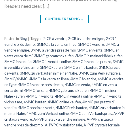
Readers need clear, […]
CONTINUE READING
→
Posted in
Blog
|
Tagged
2-CB à vendre
,
2-CB à vendre en ligne
,
2-CB à
vendre près de moi
,
3MMC a la venta en línea
,
3MMC à vendre
,
3MMC à
vendre en ligne
,
3MMC à vendre près de moi
,
3MMC en venta
,
3MMC en
venta cerca de mí
,
3MMC gebraucht kaufen
,
3MMC in meiner Nähe kaufen
,
3MMC in vendita
,
3MMC in vendita online
,
3MMC in vendita prezzo
,
3MMC
in vendita vicino a me
,
3MMC kaufen
,
3MMC online kaufen
,
3MMC precio
de venta
,
3MMC zu verkaufen in meiner Nähe
,
3MMC zum Verkaufspreis
,
3MMC/4MMC
,
4MMC a la venta en línea
,
4MMC à vendre
,
4MMC à vendre
en ligne
,
4MMC à vendre près de moi
,
4MMC en venta
,
4MMC en venta
cerca de mí
,
4MMC for sale
,
4MMC gebraucht kaufen
,
4MMC in meiner
Nähe kaufen
,
4MMC in vendita
,
4MMC in vendita online
,
4MMC in vendita
vicino a me
,
4MMC kaufen
,
4MMC online kaufen
,
4MMC per prezzo di
vendita
,
4MMC precio de venta
,
4MMC Preis kaufen
,
4MMC zu verkaufen in
meiner Nähe
,
4MMC zum Verkauf online
,
4MMC zum Verkaufspreis
,
A-PVP
cristaux à vendre
,
A-PVP cristaux à vendre en ligne
,
A-PVP cristaux à
vendre près de chez moi
,
A-PVP Crystals for sale
,
A-PVP crystals for sale