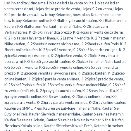
Lsd in vendita vicino a me
,
Hojas de lsd a la venta online
,
Hojas de lsd en
venta cerca de mí
,
Hojas de lsd precio de venta
,
Hojas K-2 en venta
,
Hojas
K-2 precio de venta
,
how to buy Ketamine
,
how to buy Ketamine near me
,
how to buy Ketamine online
,
K-2 Blätter gebraucht kaufen
,
K-2 Blätter online
kaufen
,
K-2 Blätter zum Verkauf in meiner Nähe
,
K-2 Blätter zum
Verkaufspreis
,
K-2 Fogli in vendita prezzo
,
K-2 Hojas en venta cerca de mí
,
K-2 Hojas para la venta en línea
,
K-2 Lastre in vendita
,
K-2 Platten in meiner
Nähe kaufen
,
K-2 Sheets in vendita vicino a me
,
K-2 Sheets kaufen Preis
,
K-2
Sheets online kaufen
,
K-2 SpiceS à vendre
,
K-2 SpiceS à vendre en ligne
,
K-2
SpiceS à vendre près de moi
,
K-2 SpiceS en venta
,
K-2 SpiceS en venta se
acerca a mí
,
K-2 SpiceS gebraucht kaufen
,
K-2 SpiceS in meiner Nähe kaufen
,
K-2 SpiceS in vendita
,
K-2 SpiceS in vendita online
,
K-2 SpiceS in vendita
prezzo
,
K-2 SpiceS in vendita si avvicina a me
,
K-2 SpiceS kaufen
,
K-2 SpiceS
online kaufen
,
K-2 SpiceS para la venta en línea
,
K-2 SpiceS precio de venta
,
K-2 SpiceS Preis kaufen
,
K-2 SpiceS zu verkaufen in meiner Nähe
,
K-2 SpiceS
zu verkaufen Preis
,
K-2 Spray gebraucht kaufen
,
K-2 Spray in vendita
,
K-2
Spray in vendita online
,
K-2 Spray kaufen
,
K-2 Spray online kaufen
,
K-2
Spray para la venta
,
K-2 Spray para la venta en línea
,
K-2 Sray online kaufen
,
Kaufen Sie 3MMC Preis
,
Kaufen Sie Eutylone in meiner Nähe
,
Kaufen Sie
Eutylone Preis
,
Kaufen Sie Meth in meiner Nähe
,
Kaufen Sie reines Ketamin
,
Kaufen Sie reines Kokain
,
Kaufen Sie reines Kokain in meiner Nähe
,
Kaufen
Sie reines Kokain online
,
Kaufen Sie reines Kokain Preis
,
Ketamin in meiner