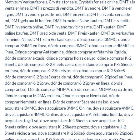
Meth zum Verkaufspreis
,
Crystals for sale
,
Crystals for sale online
,
DMT a la
venta en línea
,
DMT a prezzo di vendita
,
DMT à vendre
,
DMT à vendre en
ligne
,
DMT à vendre près de moi
,
DMT en venta
,
DMT en venta cerca de
mí
,
DMT gebraucht kaufen
,
DMT in meiner Nähe kaufen
,
DMT in vendita
,
DMT in vendita online
,
DMT in vendita vicino a me
,
DMT kaufen
,
DMT
online kaufen
,
DMT precio de venta
,
DMT Preis kaufen
,
DMT zu verkaufen
in meiner Nähe
,
DMT zum Verkaufspreis
,
dónde comprar 3MMC
,
dónde
comprar 3MMC en línea
,
dónde comprar 4MMC
,
dónde comprar 4MMC en
línea
,
Dónde comprar Anfetamina
,
dónde comprar anfetamina líquida
,
dónde comprar éxtasis
,
dónde comprar hojas de Lsd
,
dónde comprar K-2
Sheets
,
dónde comprar K-2 Sheets cerca de mí
,
dónde comprar K-2 Sheets
en línea
,
dónde comprar K-2 Sheets precio
,
dónde comprar K-2 SpiceS
,
dónde comprar K-2 SpiceS cerca de mí
,
dónde comprar K-2 SpiceS en línea
,
dónde comprar K-2 Spray
,
dónde comprar K-2 Spray en línea
,
dónde
comprar Lsd
,
Dónde comprar MDMA
,
dónde comprar MDMA cerca de mí
,
Dónde comprar MDMA en línea
,
Dónde comprar Nembutal
,
dónde
comprar Nembutal en línea
,
Dónde comprar Secantes de lsd
,
dove
acquistare 3MMC
,
dove acquistare 3MMC Online
,
dove acquistare 4MMC
,
dove acquistare 4MMC Online
,
dove acquistare Anfetamina liquida
,
dove
acquistare fogli Lsd
,
dove acquistare K-2 Sheets
,
dove acquistare K-2
Sheets online
,
dove acquistare K-2 Sheets prezzo
,
dove acquistare K-2
Sheets vicino a me
,
dove acquistare K-2 SpiceS
,
dove acquistare K-2 SpiceS
online
,
dove acquistare K-2 SpiceS vicino a me
,
dove acquistare K-2 Spray
,