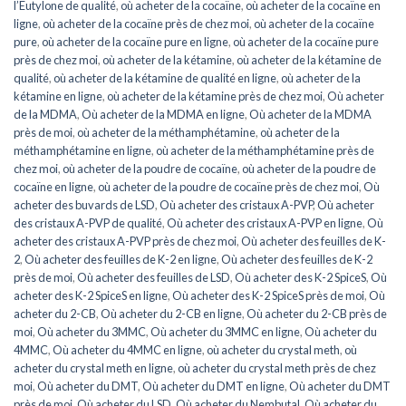
l’Eutylone de qualité
,
où acheter de la cocaïne
,
où acheter de la cocaïne en
ligne
,
où acheter de la cocaïne près de chez moi
,
où acheter de la cocaïne
pure
,
où acheter de la cocaïne pure en ligne
,
où acheter de la cocaïne pure
près de chez moi
,
où acheter de la kétamine
,
où acheter de la kétamine de
qualité
,
où acheter de la kétamine de qualité en ligne
,
où acheter de la
kétamine en ligne
,
où acheter de la kétamine près de chez moi
,
Où acheter
de la MDMA
,
Où acheter de la MDMA en ligne
,
Où acheter de la MDMA
près de moi
,
où acheter de la méthamphétamine
,
où acheter de la
méthamphétamine en ligne
,
où acheter de la méthamphétamine près de
chez moi
,
où acheter de la poudre de cocaïne
,
où acheter de la poudre de
cocaïne en ligne
,
où acheter de la poudre de cocaïne près de chez moi
,
Où
acheter des buvards de LSD
,
Où acheter des cristaux A-PVP
,
Où acheter
des cristaux A-PVP de qualité
,
Où acheter des cristaux A-PVP en ligne
,
Où
acheter des cristaux A-PVP près de chez moi
,
Où acheter des feuilles de K-
2
,
Où acheter des feuilles de K-2 en ligne
,
Où acheter des feuilles de K-2
près de moi
,
Où acheter des feuilles de LSD
,
Où acheter des K-2 SpiceS
,
Où
acheter des K-2 SpiceS en ligne
,
Où acheter des K-2 SpiceS près de moi
,
Où
acheter du 2-CB
,
Où acheter du 2-CB en ligne
,
Où acheter du 2-CB près de
moi
,
Où acheter du 3MMC
,
Où acheter du 3MMC en ligne
,
Où acheter du
4MMC
,
Où acheter du 4MMC en ligne
,
où acheter du crystal meth
,
où
acheter du crystal meth en ligne
,
où acheter du crystal meth près de chez
moi
,
Où acheter du DMT
,
Où acheter du DMT en ligne
,
Où acheter du DMT
près de moi
,
Où acheter du LSD
,
Où acheter du Nembutal
,
Où acheter du