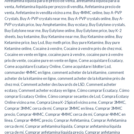
Anfetamina líquida para el precio de venta
,
anfetamina líquida para la
venta
,
Anfetamina liquida per prezzo di vendita
,
Anfetamina precio de
venta
,
Anfetamine in vendita vicino a me
,
Buy 4MMC online
,
buy A-PVP
Crystals
,
Buy A-PVP crystals near me
,
Buy A-PVP crystals online
,
Buy A-
PVP crystals price
,
buy Amphetamine
,
Buy ecstacy
,
Buy Eutylone crystals
,
Buy Eutylone near me
,
Buy Eutylone online
,
Buy Eutylone price
,
buy K-2
sheets
,
buy ketamine
,
Buy Ketamine near me
,
Buy Ketamine online
,
Buy
Ketamine price
,
buy Lsd
,
Buy meth price
,
Buy pure Ketamine
,
Buy pure
Ketamine online
,
Cocaïne à vendre
,
Cocaïne à vendre près de chez moi
,
Cocaïne en vente en ligne
,
cocaïne pure à vendre
,
cocaïne pure à vendre
prix de vente
,
cocaïne pure en vente en ligne
,
Come acquistare Ecsatacy
,
Come acquistare Ecsatacy Online
,
Come acquistare i blotter Lsd
,
commander 4MMC en ligne
,
comment acheter de la kétamine
,
comment
acheter de la kétamine en ligne
,
comment acheter de la kétamine près de
chez moi
,
Comment acheter des buvards de LSD
,
Comment acheter
ecstasy
,
Comment acheter ecstasy en ligne
,
Cómo comprar Ecsatacy
,
Cómo
comprar Ecsatacy Online
,
Cómo comprar secantes de Lsd
,
Compra Ecstasy
Online vicino a me
,
Compra Linea K-2 SpiceS vicino a me
,
Comprar 3MMC
,
Comprar 3MMC cerca de mí
,
Comprar 3MMC en línea
,
Comprar 3MMC
precio
,
Comprar 4MMC
,
Comprar 4MMC cerca de mí
,
Comprar 4MMC en
línea
,
Comprar 4MMC precio
,
Comprar Anfetamina
,
Comprar Anfetamina
cerca de mí
,
Comprar anfetamina líquida
,
Comprar anfetamina líquida
cerca de mí
,
Comprar anfetamina líquida precio
,
Comprar anfetamina