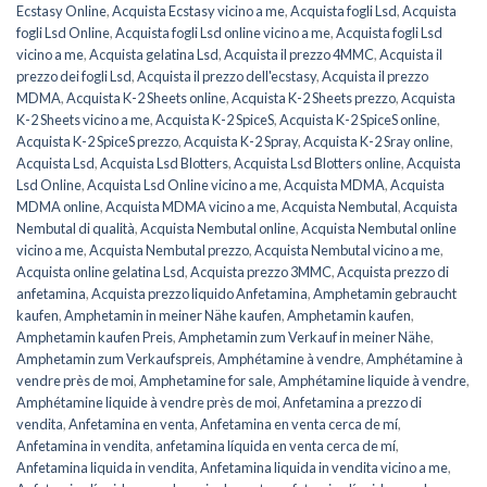
Ecstasy Online
,
Acquista Ecstasy vicino a me
,
Acquista fogli Lsd
,
Acquista
fogli Lsd Online
,
Acquista fogli Lsd online vicino a me
,
Acquista fogli Lsd
vicino a me
,
Acquista gelatina Lsd
,
Acquista il prezzo 4MMC
,
Acquista il
prezzo dei fogli Lsd
,
Acquista il prezzo dell'ecstasy
,
Acquista il prezzo
MDMA
,
Acquista K-2 Sheets online
,
Acquista K-2 Sheets prezzo
,
Acquista
K-2 Sheets vicino a me
,
Acquista K-2 SpiceS
,
Acquista K-2 SpiceS online
,
Acquista K-2 SpiceS prezzo
,
Acquista K-2 Spray
,
Acquista K-2 Sray online
,
Acquista Lsd
,
Acquista Lsd Blotters
,
Acquista Lsd Blotters online
,
Acquista
Lsd Online
,
Acquista Lsd Online vicino a me
,
Acquista MDMA
,
Acquista
MDMA online
,
Acquista MDMA vicino a me
,
Acquista Nembutal
,
Acquista
Nembutal di qualità
,
Acquista Nembutal online
,
Acquista Nembutal online
vicino a me
,
Acquista Nembutal prezzo
,
Acquista Nembutal vicino a me
,
Acquista online gelatina Lsd
,
Acquista prezzo 3MMC
,
Acquista prezzo di
anfetamina
,
Acquista prezzo liquido Anfetamina
,
Amphetamin gebraucht
kaufen
,
Amphetamin in meiner Nähe kaufen
,
Amphetamin kaufen
,
Amphetamin kaufen Preis
,
Amphetamin zum Verkauf in meiner Nähe
,
Amphetamin zum Verkaufspreis
,
Amphétamine à vendre
,
Amphétamine à
vendre près de moi
,
Amphetamine for sale
,
Amphétamine liquide à vendre
,
Amphétamine liquide à vendre près de moi
,
Anfetamina a prezzo di
vendita
,
Anfetamina en venta
,
Anfetamina en venta cerca de mí
,
Anfetamina in vendita
,
anfetamina líquida en venta cerca de mí
,
Anfetamina liquida in vendita
,
Anfetamina liquida in vendita vicino a me
,