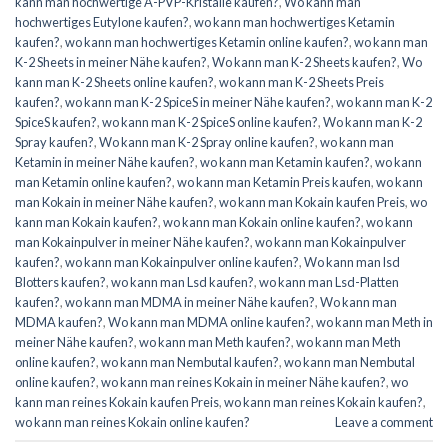
kann man hochwertige A-PVP-Kristalle kaufen?
,
Wo kann man
hochwertiges Eutylone kaufen?
,
wo kann man hochwertiges Ketamin
kaufen?
,
wo kann man hochwertiges Ketamin online kaufen?
,
wo kann man
K-2 Sheets in meiner Nähe kaufen?
,
Wo kann man K-2 Sheets kaufen?
,
Wo
kann man K-2 Sheets online kaufen?
,
wo kann man K-2 Sheets Preis
kaufen?
,
wo kann man K-2 SpiceS in meiner Nähe kaufen?
,
wo kann man K-2
SpiceS kaufen?
,
wo kann man K-2 SpiceS online kaufen?
,
Wo kann man K-2
Spray kaufen?
,
Wo kann man K-2 Spray online kaufen?
,
wo kann man
Ketamin in meiner Nähe kaufen?
,
wo kann man Ketamin kaufen?
,
wo kann
man Ketamin online kaufen?
,
wo kann man Ketamin Preis kaufen
,
wo kann
man Kokain in meiner Nähe kaufen?
,
wo kann man Kokain kaufen Preis
,
wo
kann man Kokain kaufen?
,
wo kann man Kokain online kaufen?
,
wo kann
man Kokainpulver in meiner Nähe kaufen?
,
wo kann man Kokainpulver
kaufen?
,
wo kann man Kokainpulver online kaufen?
,
Wo kann man lsd
Blotters kaufen?
,
wo kann man Lsd kaufen?
,
wo kann man Lsd-Platten
kaufen?
,
wo kann man MDMA in meiner Nähe kaufen?
,
Wo kann man
MDMA kaufen?
,
Wo kann man MDMA online kaufen?
,
wo kann man Meth in
meiner Nähe kaufen?
,
wo kann man Meth kaufen?
,
wo kann man Meth
online kaufen?
,
wo kann man Nembutal kaufen?
,
wo kann man Nembutal
online kaufen?
,
wo kann man reines Kokain in meiner Nähe kaufen?
,
wo
kann man reines Kokain kaufen Preis
,
wo kann man reines Kokain kaufen?
,
wo kann man reines Kokain online kaufen?
Leave a comment