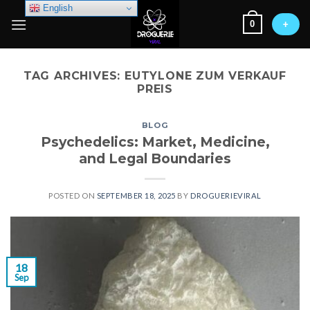
Skip
English
0
to
+
content
TAG ARCHIVES:
EUTYLONE ZUM VERKAUF
PREIS
BLOG
Psychedelics: Market, Medicine,
and Legal Boundaries
POSTED ON
SEPTEMBER 18, 2025
BY
DROGUERIEVIRAL
18
Sep