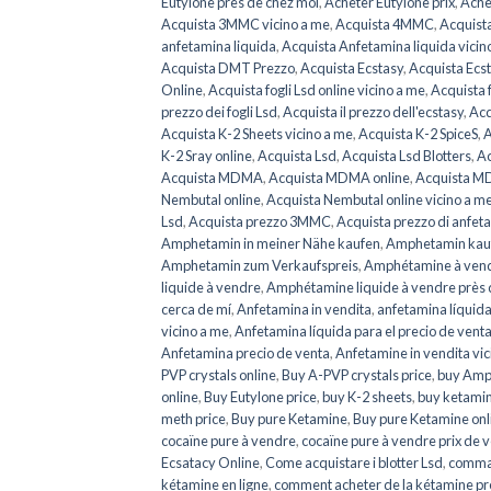
Eutylone près de chez moi
,
Acheter Eutylone prix
,
Ache
Acquista 3MMC vicino a me
,
Acquista 4MMC
,
Acquist
anfetamina liquida
,
Acquista Anfetamina liquida vicin
Acquista DMT Prezzo
,
Acquista Ecstasy
,
Acquista Ecs
Online
,
Acquista fogli Lsd online vicino a me
,
Acquista f
prezzo dei fogli Lsd
,
Acquista il prezzo dell'ecstasy
,
Acq
Acquista K-2 Sheets vicino a me
,
Acquista K-2 SpiceS
,
A
K-2 Sray online
,
Acquista Lsd
,
Acquista Lsd Blotters
,
Ac
Acquista MDMA
,
Acquista MDMA online
,
Acquista M
Nembutal online
,
Acquista Nembutal online vicino a m
Lsd
,
Acquista prezzo 3MMC
,
Acquista prezzo di anfet
Amphetamin in meiner Nähe kaufen
,
Amphetamin kau
Amphetamin zum Verkaufspreis
,
Amphétamine à ven
liquide à vendre
,
Amphétamine liquide à vendre près 
cerca de mí
,
Anfetamina in vendita
,
anfetamina líquida
vicino a me
,
Anfetamina líquida para el precio de vent
Anfetamina precio de venta
,
Anfetamine in vendita vic
PVP crystals online
,
Buy A-PVP crystals price
,
buy Amp
online
,
Buy Eutylone price
,
buy K-2 sheets
,
buy ketami
meth price
,
Buy pure Ketamine
,
Buy pure Ketamine onl
cocaïne pure à vendre
,
cocaïne pure à vendre prix de 
Ecsatacy Online
,
Come acquistare i blotter Lsd
,
comma
kétamine en ligne
,
comment acheter de la kétamine pr