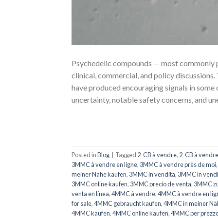
Psychedelic compounds — most commonly psi
clinical, commercial, and policy discussions
have produced encouraging signals in some c
uncertainty, notable safety concerns, and un
Posted in
Blog
|
Tagged
2-CB à vendre
,
2-CB à vendre
3MMC à vendre en ligne
,
3MMC à vendre près de moi
meiner Nähe kaufen
,
3MMC in vendita
,
3MMC in vendi
3MMC online kaufen
,
3MMC precio de venta
,
3MMC zu 
venta en línea
,
4MMC à vendre
,
4MMC à vendre en lig
for sale
,
4MMC gebraucht kaufen
,
4MMC in meiner Nä
4MMC kaufen
,
4MMC online kaufen
,
4MMC per prezzo 