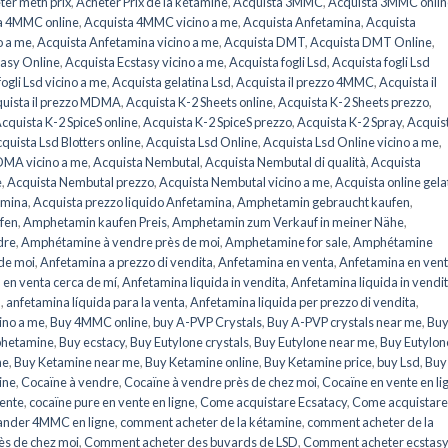
ter meth prix
,
Acheter Prix de la kétamine
,
Acquista 3MMC
,
Acquista 3MMC onlin
a 4MMC online
,
Acquista 4MMC vicino a me
,
Acquista Anfetamina
,
Acquista
o a me
,
Acquista Anfetamina vicino a me
,
Acquista DMT
,
Acquista DMT Online
,
tasy Online
,
Acquista Ecstasy vicino a me
,
Acquista fogli Lsd
,
Acquista fogli Lsd
ogli Lsd vicino a me
,
Acquista gelatina Lsd
,
Acquista il prezzo 4MMC
,
Acquista il
uista il prezzo MDMA
,
Acquista K-2 Sheets online
,
Acquista K-2 Sheets prezzo
,
cquista K-2 SpiceS online
,
Acquista K-2 SpiceS prezzo
,
Acquista K-2 Spray
,
Acquis
quista Lsd Blotters online
,
Acquista Lsd Online
,
Acquista Lsd Online vicino a me
,
DMA vicino a me
,
Acquista Nembutal
,
Acquista Nembutal di qualità
,
Acquista
e
,
Acquista Nembutal prezzo
,
Acquista Nembutal vicino a me
,
Acquista online gela
amina
,
Acquista prezzo liquido Anfetamina
,
Amphetamin gebraucht kaufen
,
fen
,
Amphetamin kaufen Preis
,
Amphetamin zum Verkauf in meiner Nähe
,
dre
,
Amphétamine à vendre près de moi
,
Amphetamine for sale
,
Amphétamine
de moi
,
Anfetamina a prezzo di vendita
,
Anfetamina en venta
,
Anfetamina en ven
 en venta cerca de mí
,
Anfetamina liquida in vendita
,
Anfetamina liquida in vendi
a
,
anfetamina líquida para la venta
,
Anfetamina liquida per prezzo di vendita
,
ino a me
,
Buy 4MMC online
,
buy A-PVP Crystals
,
Buy A-PVP crystals near me
,
Buy
hetamine
,
Buy ecstacy
,
Buy Eutylone crystals
,
Buy Eutylone near me
,
Buy Eutylon
ne
,
Buy Ketamine near me
,
Buy Ketamine online
,
Buy Ketamine price
,
buy Lsd
,
Buy
ine
,
Cocaïne à vendre
,
Cocaïne à vendre près de chez moi
,
Cocaïne en vente en li
vente
,
cocaïne pure en vente en ligne
,
Come acquistare Ecsatacy
,
Come acquistare
nder 4MMC en ligne
,
comment acheter de la kétamine
,
comment acheter de la
ès de chez moi
,
Comment acheter des buvards de LSD
,
Comment acheter ecstasy