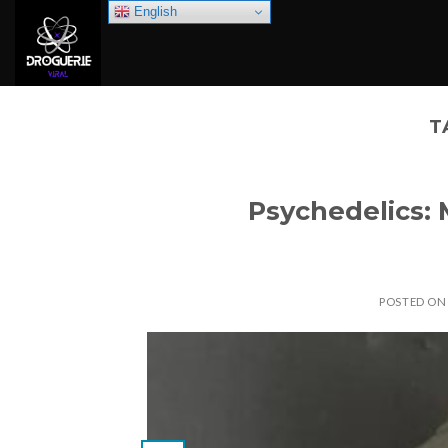
Skip
English
to
content
T
Psychedelics: 
POSTED O