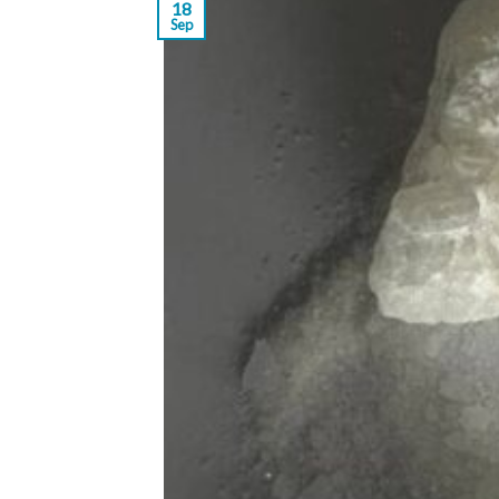
18
Sep