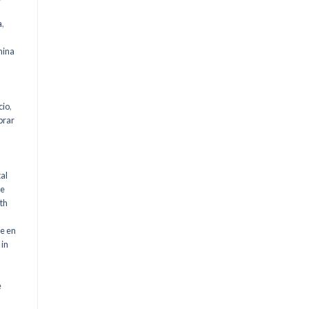
a
,
mina
cio
,
rar
al
le
th
m
e en
in
e