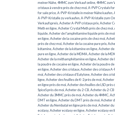
meiner Nähe
,
4MMC zum Verkauf online
,
4MMC zum V
cristaux à vendre près de chez moi
,
A-PVP Crystals for
for sale price
,
A-PVP-Kristalle in meiner Nähe kaufen
,
A-PVP-Kristalle zu verkaufen
,
A-PVP-Kristalle zum On
Verkaufspreis
,
Acheter A-PVP cristaux prix
,
Acheter Co
Meth en ligne
,
Acheter Crystal Meth près de chez moi
,
liquide
,
Acheter de l'amphétamine liquide près de moi
en ligne
,
Acheter de la cocaïne près de chez moi
,
Achete
près de chez moi
,
Acheter de la cocaïne pure prix
,
Achet
kétamine
,
Acheter de la kétamine en ligne
,
Acheter de 
pure en ligne
,
Acheter de la MDMA
,
Acheter de la MDM
Acheter de la méthamphétamine en ligne
,
Acheter de 
la poudre de cocaïne en ligne
,
Acheter de la poudre de
en ligne
,
Acheter des cristaux
,
Acheter des cristaux A-
moi
,
Acheter des cristaux d’Eutylone
,
Acheter des crist
ligne
,
Acheter des feuilles de K-2 près de moi
,
Acheter 
en ligne près de moi
,
Acheter des feuilles de LSD près 
SpiceS près de moi
,
Acheter du 2-CB
,
Acheter du 2-CB 
Acheter du 3MMC près de moi
,
Acheter du 4MMC
,
Ach
DMT en ligne
,
Acheter du DMT près de moi
,
Acheter 
Acheter du Nembutal en ligne près de moi
,
Acheter du
ecstasy
,
Acheter ecstasy en ligne
,
Acheter ecstasy en l