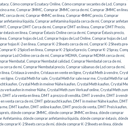
atacy
,
Cómo comprar Ecsatacy Online
,
Cómo comprar secantes de Lsd
,
Compra
icino a me
,
Comprar 3MMC
,
Comprar 3MMC cerca de mí
,
Comprar 3MMC en líne
C cerca de mí
,
Comprar 4MMC en línea
,
Comprar 4MMC precio
,
Comprar
r anfetamina líquida
,
Comprar anfetamina líquida cerca de mí
,
Comprar anfeta
DMT
,
Comprar DMT Cerca de mí
,
Comprar DMT en línea
,
Comprar DMT Precio
,
 éxtasis en línea
,
Comprar Éxtasis Online cerca de mí
,
Comprar Éxtasis precio
,
línea
,
Comprar hojas de Lsd
,
Comprar hojas de Lsd Online
,
Comprar hojas de Lsd
rar hojas K-2 en línea
,
Comprar K-2 Sheets cerca de mí
,
Comprar K-2 Sheets pre
Comprar K-2 SpiceS en línea
,
Comprar K-2 SpiceS precio
,
Comprar K-2 Spray
,
Comp
omprar Lsd Online cerca de mí
,
Comprar MDMA
,
Comprar MDMA cerca de mí
,
prar Nembutal
,
Comprar Nembutal calidad
,
Comprar Nembutal cerca de mí
,
a cerca de mí
,
Comprar Nembutal precio
,
Comprar sábanas de Lsd cerca de mí
,
 línea
,
Cristaux à vendre
,
Cristaux en vente en ligne
,
Crystal Meth à vendre
,
Cryst
 en ligne
,
Crystal Meth for sale
,
Crystal Meth for sale near me
,
Crystal Meth for sa
ucht kaufen
,
Crystal Meth in meiner Nähe kaufen
,
Crystal Meth kaufen
,
Crystal Me
 zu verkaufen in meiner Nähe
,
Crystal Meth zum Verkauf online
,
Crystal Meth zu
e
,
DMT a la venta en línea
,
DMT a prezzo di vendita
,
DMT à vendre
,
DMT à vendr
en venta cerca de mí
,
DMT gebraucht kaufen
,
DMT in meiner Nähe kaufen
,
DMT 
 a me
,
DMT kaufen
,
DMT online kaufen
,
DMT precio de venta
,
DMT Preis kaufen
,
preis
,
dónde comprar 3MMC
,
dónde comprar 3MMC en línea
,
dónde comprar
r Anfetamina
,
dónde comprar anfetamina líquida
,
dónde comprar éxtasis
,
dónd
e comprar K-2 Sheets cerca de mí
,
dónde comprar K-2 Sheets en línea
,
dónde