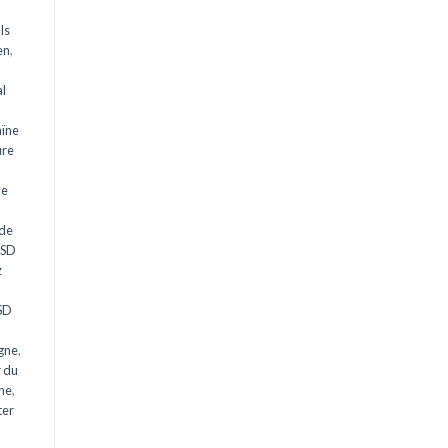
ls
en
,
al
aïne
ure
ne
 de
LSD
z
n
LSD
gne
,
 du
gne
,
ter