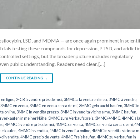
locybin, LSD, and MDMA — are once again prominent in scientif
. Trials testing these compounds for depression, PTSD, and addicti
ontrolled settings, but the broader picture includes regulatory
even public understanding. Readers need clear, […]
CONTINUE READING
→
 en ligne
,
2-CB à vendre près de moi
,
3MMC a la venta en línea
,
3MMC à vendre
,
,
3MMC en venta
,
3MMC en venta cerca de mí
,
3MMC gebraucht kaufen
,
3MMC in
ta online
,
3MMC in vendita prezzo
,
3MMC in vendita vicino a me
,
3MMC kaufen
,
verkaufen in meiner Nähe
,
3MMC zum Verkaufspreis
,
3MMC/4MMC
,
4MMC a l
ne
,
4MMC à vendre près de moi
,
4MMC en venta
,
4MMC en venta cerca de mí
,
4
he kaufen
,
4MMC in vendita
,
4MMC in vendita online
,
4MMC in vendita vicino a m
di vendita
,
4MMC precio de venta
,
4MMC Preis kaufen
,
4MMC zu verkaufen in