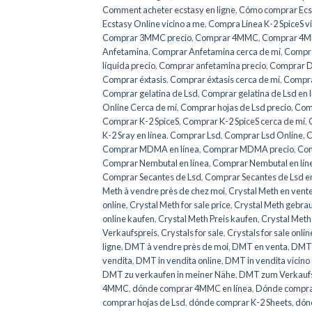
Comment acheter ecstasy en ligne
,
Cómo comprar Ecs
Ecstasy Online vicino a me
,
Compra Linea K-2 SpiceS v
Comprar 3MMC precio
,
Comprar 4MMC
,
Comprar 4MM
Anfetamina
,
Comprar Anfetamina cerca de mí
,
Compra
líquida precio
,
Comprar anfetamina precio
,
Comprar 
Comprar éxtasis
,
Comprar éxtasis cerca de mí
,
Comprar
Comprar gelatina de Lsd
,
Comprar gelatina de Lsd en 
Online Cerca de mí
,
Comprar hojas de Lsd precio
,
Comp
Comprar K-2 SpiceS
,
Comprar K-2 SpiceS cerca de mí
,
K-2 Sray en línea
,
Comprar Lsd
,
Comprar Lsd Online
,
C
Comprar MDMA en línea
,
Comprar MDMA precio
,
Com
Comprar Nembutal en línea
,
Comprar Nembutal en líne
Comprar Secantes de Lsd
,
Comprar Secantes de Lsd en
Meth à vendre près de chez moi
,
Crystal Meth en vente
online
,
Crystal Meth for sale price
,
Crystal Meth gebra
online kaufen
,
Crystal Meth Preis kaufen
,
Crystal Meth
Verkaufspreis
,
Crystals for sale
,
Crystals for sale onlin
ligne
,
DMT à vendre près de moi
,
DMT en venta
,
DMT 
vendita
,
DMT in vendita online
,
DMT in vendita vicino
DMT zu verkaufen in meiner Nähe
,
DMT zum Verkaufs
4MMC
,
dónde comprar 4MMC en línea
,
Dónde compra
comprar hojas de Lsd
,
dónde comprar K-2 Sheets
,
dónd