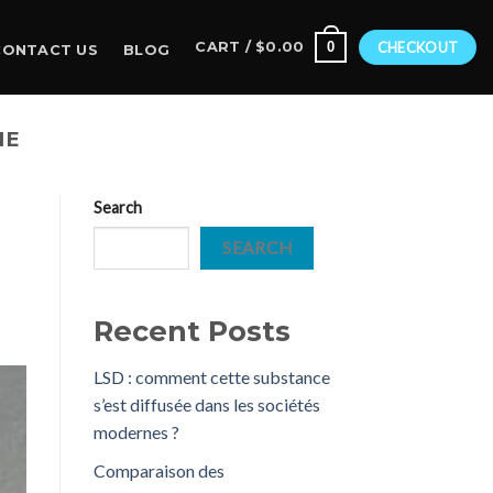
0
CART /
$
0.00
CHECKOUT
CONTACT US
BLOG
NE
Search
SEARCH
Recent Posts
LSD : comment cette substance
s’est diffusée dans les sociétés
modernes ?
Comparaison des