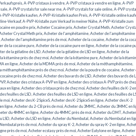
erkaufspreis
,
A-PVP cristaux à vendre
,
A-PVP cristaux à vendre en ligne
,
A-PVP
 sale
,
A-PVP crystals for sale near me
,
A-PVP crystals for sale online
,
A-PVP crysta
A-PVP-Kristalle kaufen
,
A-PVP-Kristalle kaufen Preis
,
A-PVP-Kristalle online kauf
line-Verkauf
,
A-PVP-Kristalle zum Verkauf in meiner Nähe
,
A-PVP-Kristalle zum
caïne en poudre prix
,
Acheter Cocaïne prix
,
Acheter Crystal Meth
,
Acheter Cryst
Acheter Crystal Meth prix
,
Acheter de l'amphétamine
,
Acheter de l'amphétamine
,
Acheter de l'amphétamine près de moi
,
Acheter de la cocaïne
,
Acheter de la coc
r de la cocaïne pure
,
Acheter de la cocaïne pure en ligne
,
Acheter de la cocaïne p
er de la gélatine de LSD
,
Acheter de la gélatine de LSD en ligne
,
Acheter de la
la kétamine près de chez moi
,
Acheter de la kétamine pure
,
Acheter de la kétami
A en ligne
,
Acheter de la MDMA près de moi
,
Acheter de la méthamphétamine
,
la méthamphétamine près de chez moi
,
Acheter de la poudre de cocaïne
,
Acheter
 cocaïne près de chez moi
,
Acheter des buvards de LSD
,
Acheter des buvards de 
PVP
,
Acheter des cristaux A-PVP en ligne
,
Acheter des cristaux A-PVP près de che
aux en ligne
,
Acheter des cristaux près de chez moi
,
Acheter des feuilles de K-2 e
des feuilles de LSD
,
Acheter des feuilles de LSD en ligne
,
Acheter des feuilles de 
de moi
,
Acheter des K-2 SpiceS
,
Acheter des K-2 SpiceS en ligne
,
Acheter des K-2
en ligne
,
Acheter du 2-CB près de moi
,
Acheter du 3MMC
,
Acheter du 3MMC en li
eter du 4MMC en ligne
,
Acheter du 4MMC près de moi
,
Acheter du DMT
,
Acheter
du LSD
,
Acheter du LSD en ligne
,
Acheter du Nembutal
,
Acheter du Nembutal en li
 Nembutal près de moi
,
Acheter du spray K-2
,
Acheter du spray K-2 en ligne
,
Ache
igne près de moi
,
Acheter ecstasy près de moi
,
Acheter Eutylone en ligne
,
Acheter