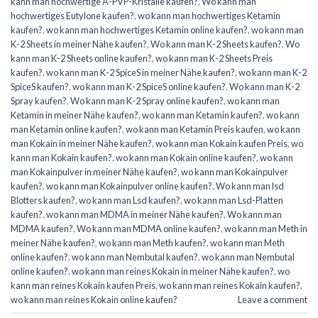
kann man hochwertige A-PVP-Kristalle kaufen?
,
Wo kann man
hochwertiges Eutylone kaufen?
,
wo kann man hochwertiges Ketamin
kaufen?
,
wo kann man hochwertiges Ketamin online kaufen?
,
wo kann man
K-2 Sheets in meiner Nähe kaufen?
,
Wo kann man K-2 Sheets kaufen?
,
Wo
kann man K-2 Sheets online kaufen?
,
wo kann man K-2 Sheets Preis
kaufen?
,
wo kann man K-2 SpiceS in meiner Nähe kaufen?
,
wo kann man K-2
SpiceS kaufen?
,
wo kann man K-2 SpiceS online kaufen?
,
Wo kann man K-2
Spray kaufen?
,
Wo kann man K-2 Spray online kaufen?
,
wo kann man
Ketamin in meiner Nähe kaufen?
,
wo kann man Ketamin kaufen?
,
wo kann
man Ketamin online kaufen?
,
wo kann man Ketamin Preis kaufen
,
wo kann
man Kokain in meiner Nähe kaufen?
,
wo kann man Kokain kaufen Preis
,
wo
kann man Kokain kaufen?
,
wo kann man Kokain online kaufen?
,
wo kann
man Kokainpulver in meiner Nähe kaufen?
,
wo kann man Kokainpulver
kaufen?
,
wo kann man Kokainpulver online kaufen?
,
Wo kann man lsd
Blotters kaufen?
,
wo kann man Lsd kaufen?
,
wo kann man Lsd-Platten
kaufen?
,
wo kann man MDMA in meiner Nähe kaufen?
,
Wo kann man
MDMA kaufen?
,
Wo kann man MDMA online kaufen?
,
wo kann man Meth in
meiner Nähe kaufen?
,
wo kann man Meth kaufen?
,
wo kann man Meth
online kaufen?
,
wo kann man Nembutal kaufen?
,
wo kann man Nembutal
online kaufen?
,
wo kann man reines Kokain in meiner Nähe kaufen?
,
wo
kann man reines Kokain kaufen Preis
,
wo kann man reines Kokain kaufen?
,
wo kann man reines Kokain online kaufen?
Leave a comment