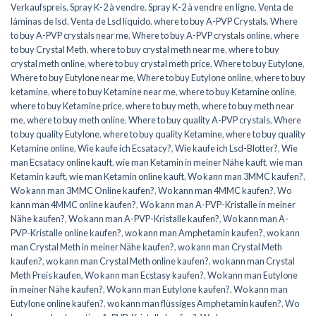
Verkaufspreis
,
Spray K-2 à vendre
,
Spray K-2 à vendre en ligne
,
Venta de
láminas de lsd
,
Venta de Lsd líquido
,
where to buy A-PVP Crystals
,
Where
to buy A-PVP crystals near me
,
Where to buy A-PVP crystals online
,
where
to buy Crystal Meth
,
where to buy crystal meth near me
,
where to buy
crystal meth online
,
where to buy crystal meth price
,
Where to buy Eutylone
,
Where to buy Eutylone near me
,
Where to buy Eutylone online
,
where to buy
ketamine
,
where to buy Ketamine near me
,
where to buy Ketamine online
,
where to buy Ketamine price
,
where to buy meth
,
where to buy meth near
me
,
where to buy meth online
,
Where to buy quality A-PVP crystals
,
Where
to buy quality Eutylone
,
where to buy quality Ketamine
,
where to buy quality
Ketamine online
,
Wie kaufe ich Ecsatacy?
,
Wie kaufe ich Lsd-Blotter?
,
Wie
man Ecsatacy online kauft
,
wie man Ketamin in meiner Nähe kauft
,
wie man
Ketamin kauft
,
wie man Ketamin online kauft
,
Wo kann man 3MMC kaufen?
,
Wo kann man 3MMC Online kaufen?
,
Wo kann man 4MMC kaufen?
,
Wo
kann man 4MMC online kaufen?
,
Wo kann man A-PVP-Kristalle in meiner
Nähe kaufen?
,
Wo kann man A-PVP-Kristalle kaufen?
,
Wo kann man A-
PVP-Kristalle online kaufen?
,
wo kann man Amphetamin kaufen?
,
wo kann
man Crystal Meth in meiner Nähe kaufen?
,
wo kann man Crystal Meth
kaufen?
,
wo kann man Crystal Meth online kaufen?
,
wo kann man Crystal
Meth Preis kaufen
,
Wo kann man Ecstasy kaufen?
,
Wo kann man Eutylone
in meiner Nähe kaufen?
,
Wo kann man Eutylone kaufen?
,
Wo kann man
Eutylone online kaufen?
,
wo kann man flüssiges Amphetamin kaufen?
,
Wo