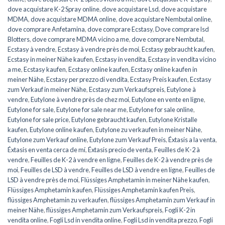
dove acquistare K-2 Spray online
,
dove acquistare Lsd
,
dove acquistare
MDMA
,
dove acquistare MDMA online
,
dove acquistare Nembutal online
,
dove comprare Anfetamina
,
dove comprare Ecstasy
,
Dove comprare lsd
Blotters
,
dove comprare MDMA vicino a me
,
dove comprare Nembutal
,
Ecstasy à vendre
,
Ecstasy à vendre près de moi
,
Ecstasy gebraucht kaufen
,
Ecstasy in meiner Nähe kaufen
,
Ecstasy in vendita
,
Ecstasy in vendita vicino
a me
,
Ecstasy kaufen
,
Ecstasy online kaufen
,
Ecstasy online kaufen in
meiner Nähe
,
Ecstasy per prezzo di vendita
,
Ecstasy Preis kaufen
,
Ecstasy
zum Verkauf in meiner Nähe
,
Ecstasy zum Verkaufspreis
,
Eutylone à
vendre
,
Eutylone à vendre près de chez moi
,
Eutylone en vente en ligne
,
Eutylone for sale
,
Eutylone for sale near me
,
Eutylone for sale online
,
Eutylone for sale price
,
Eutylone gebraucht kaufen
,
Eutylone Kristalle
kaufen
,
Eutylone online kaufen
,
Eutylone zu verkaufen in meiner Nähe
,
Eutylone zum Verkauf online
,
Eutylone zum Verkauf Preis
,
Éxtasis a la venta
,
Éxtasis en venta cerca de mí
,
Éxtasis precio de venta
,
Feuilles de K-2 à
vendre
,
Feuilles de K-2 à vendre en ligne
,
Feuilles de K-2 à vendre près de
moi
,
Feuilles de LSD à vendre
,
Feuilles de LSD à vendre en ligne
,
Feuilles de
LSD à vendre près de moi
,
Flüssiges Amphetamin in meiner Nähe kaufen
,
Flüssiges Amphetamin kaufen
,
Flüssiges Amphetamin kaufen Preis
,
flüssiges Amphetamin zu verkaufen
,
flüssiges Amphetamin zum Verkauf in
meiner Nähe
,
flüssiges Amphetamin zum Verkaufspreis
,
Fogli K-2 in
vendita online
,
Fogli Lsd in vendita online
,
Fogli Lsd in vendita prezzo
,
Fogli