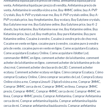
Anfetamina líquida para el precio de venta
,
anfetamina líquida para la
venta
,
Anfetamina liquida per prezzo di vendita
,
Anfetamina precio de
venta
,
Anfetamine in vendita vicino a me
,
Buy 4MMC online
,
buy A-PVP
Crystals
,
Buy A-PVP crystals near me
,
Buy A-PVP crystals online
,
Buy A-
PVP crystals price
,
buy Amphetamine
,
Buy ecstacy
,
Buy Eutylone crystals
,
Buy Eutylone near me
,
Buy Eutylone online
,
Buy Eutylone price
,
buy K-2
sheets
,
buy ketamine
,
Buy Ketamine near me
,
Buy Ketamine online
,
Buy
Ketamine price
,
buy Lsd
,
Buy meth price
,
Buy pure Ketamine
,
Buy pure
Ketamine online
,
Cocaïne à vendre
,
Cocaïne à vendre près de chez moi
,
Cocaïne en vente en ligne
,
cocaïne pure à vendre
,
cocaïne pure à vendre
prix de vente
,
cocaïne pure en vente en ligne
,
Come acquistare Ecsatacy
,
Come acquistare Ecsatacy Online
,
Come acquistare i blotter Lsd
,
commander 4MMC en ligne
,
comment acheter de la kétamine
,
comment
acheter de la kétamine en ligne
,
comment acheter de la kétamine près de
chez moi
,
Comment acheter des buvards de LSD
,
Comment acheter
ecstasy
,
Comment acheter ecstasy en ligne
,
Cómo comprar Ecsatacy
,
Cómo
comprar Ecsatacy Online
,
Cómo comprar secantes de Lsd
,
Compra Ecstasy
Online vicino a me
,
Compra Linea K-2 SpiceS vicino a me
,
Comprar 3MMC
,
Comprar 3MMC cerca de mí
,
Comprar 3MMC en línea
,
Comprar 3MMC
precio
,
Comprar 4MMC
,
Comprar 4MMC cerca de mí
,
Comprar 4MMC en
línea
,
Comprar 4MMC precio
,
Comprar Anfetamina
,
Comprar Anfetamina
cerca de mí
,
Comprar anfetamina líquida
,
Comprar anfetamina líquida
cerca de mí
,
Comprar anfetamina líquida precio
,
Comprar anfetamina