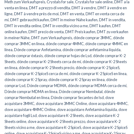
Meth zum Verkaufspreis
,
Crystals for sale
,
Crystals for sale online
,
DMT a la
venta en línea
,
DMT a prezzo di vendita
,
DMT à vendre
,
DMT à vendre en
ligne
,
DMT à vendre près de moi
,
DMT en venta
,
DMT en venta cerca de
mí
,
DMT gebraucht kaufen
,
DMT in meiner Nähe kaufen
,
DMT in vendita
,
DMT in vendita online
,
DMT in vendita vicino a me
,
DMT kaufen
,
DMT
online kaufen
,
DMT precio de venta
,
DMT Preis kaufen
,
DMT zu verkaufen
in meiner Nähe
,
DMT zum Verkaufspreis
,
dónde comprar 3MMC
,
dónde
comprar 3MMC en línea
,
dónde comprar 4MMC
,
dónde comprar 4MMC en
línea
,
Dónde comprar Anfetamina
,
dónde comprar anfetamina líquida
,
dónde comprar éxtasis
,
dónde comprar hojas de Lsd
,
dónde comprar K-2
Sheets
,
dónde comprar K-2 Sheets cerca de mí
,
dónde comprar K-2 Sheets
en línea
,
dónde comprar K-2 Sheets precio
,
dónde comprar K-2 SpiceS
,
dónde comprar K-2 SpiceS cerca de mí
,
dónde comprar K-2 SpiceS en línea
,
dónde comprar K-2 Spray
,
dónde comprar K-2 Spray en línea
,
dónde
comprar Lsd
,
Dónde comprar MDMA
,
dónde comprar MDMA cerca de mí
,
Dónde comprar MDMA en línea
,
Dónde comprar Nembutal
,
dónde
comprar Nembutal en línea
,
Dónde comprar Secantes de lsd
,
dove
acquistare 3MMC
,
dove acquistare 3MMC Online
,
dove acquistare 4MMC
,
dove acquistare 4MMC Online
,
dove acquistare Anfetamina liquida
,
dove
acquistare fogli Lsd
,
dove acquistare K-2 Sheets
,
dove acquistare K-2
Sheets online
,
dove acquistare K-2 Sheets prezzo
,
dove acquistare K-2
Sheets vicino a me
,
dove acquistare K-2 SpiceS
,
dove acquistare K-2 SpiceS
online
,
dove acquistare K-2 SpiceS vicino a me
,
dove acquistare K-2 Spray
,