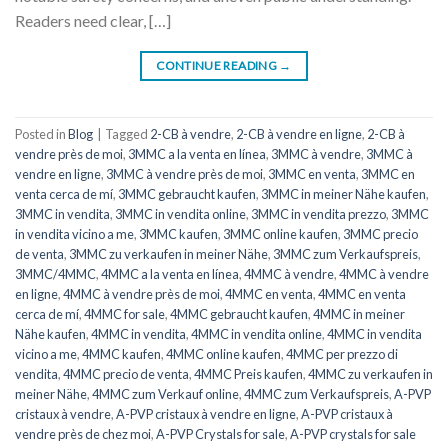
Readers need clear, […]
CONTINUE READING
→
Posted in
Blog
|
Tagged
2-CB à vendre
,
2-CB à vendre en ligne
,
2-CB à
vendre près de moi
,
3MMC a la venta en línea
,
3MMC à vendre
,
3MMC à
vendre en ligne
,
3MMC à vendre près de moi
,
3MMC en venta
,
3MMC en
venta cerca de mí
,
3MMC gebraucht kaufen
,
3MMC in meiner Nähe kaufen
,
3MMC in vendita
,
3MMC in vendita online
,
3MMC in vendita prezzo
,
3MMC
in vendita vicino a me
,
3MMC kaufen
,
3MMC online kaufen
,
3MMC precio
de venta
,
3MMC zu verkaufen in meiner Nähe
,
3MMC zum Verkaufspreis
,
3MMC/4MMC
,
4MMC a la venta en línea
,
4MMC à vendre
,
4MMC à vendre
en ligne
,
4MMC à vendre près de moi
,
4MMC en venta
,
4MMC en venta
cerca de mí
,
4MMC for sale
,
4MMC gebraucht kaufen
,
4MMC in meiner
Nähe kaufen
,
4MMC in vendita
,
4MMC in vendita online
,
4MMC in vendita
vicino a me
,
4MMC kaufen
,
4MMC online kaufen
,
4MMC per prezzo di
vendita
,
4MMC precio de venta
,
4MMC Preis kaufen
,
4MMC zu verkaufen in
meiner Nähe
,
4MMC zum Verkauf online
,
4MMC zum Verkaufspreis
,
A-PVP
cristaux à vendre
,
A-PVP cristaux à vendre en ligne
,
A-PVP cristaux à
vendre près de chez moi
,
A-PVP Crystals for sale
,
A-PVP crystals for sale