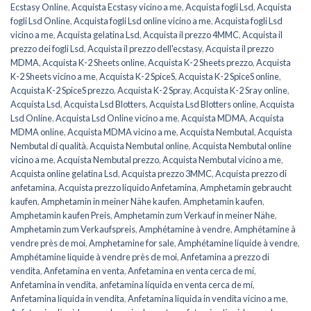
Ecstasy Online
,
Acquista Ecstasy vicino a me
,
Acquista fogli Lsd
,
Acquista
fogli Lsd Online
,
Acquista fogli Lsd online vicino a me
,
Acquista fogli Lsd
vicino a me
,
Acquista gelatina Lsd
,
Acquista il prezzo 4MMC
,
Acquista il
prezzo dei fogli Lsd
,
Acquista il prezzo dell'ecstasy
,
Acquista il prezzo
MDMA
,
Acquista K-2 Sheets online
,
Acquista K-2 Sheets prezzo
,
Acquista
K-2 Sheets vicino a me
,
Acquista K-2 SpiceS
,
Acquista K-2 SpiceS online
,
Acquista K-2 SpiceS prezzo
,
Acquista K-2 Spray
,
Acquista K-2 Sray online
,
Acquista Lsd
,
Acquista Lsd Blotters
,
Acquista Lsd Blotters online
,
Acquista
Lsd Online
,
Acquista Lsd Online vicino a me
,
Acquista MDMA
,
Acquista
MDMA online
,
Acquista MDMA vicino a me
,
Acquista Nembutal
,
Acquista
Nembutal di qualità
,
Acquista Nembutal online
,
Acquista Nembutal online
vicino a me
,
Acquista Nembutal prezzo
,
Acquista Nembutal vicino a me
,
Acquista online gelatina Lsd
,
Acquista prezzo 3MMC
,
Acquista prezzo di
anfetamina
,
Acquista prezzo liquido Anfetamina
,
Amphetamin gebraucht
kaufen
,
Amphetamin in meiner Nähe kaufen
,
Amphetamin kaufen
,
Amphetamin kaufen Preis
,
Amphetamin zum Verkauf in meiner Nähe
,
Amphetamin zum Verkaufspreis
,
Amphétamine à vendre
,
Amphétamine à
vendre près de moi
,
Amphetamine for sale
,
Amphétamine liquide à vendre
,
Amphétamine liquide à vendre près de moi
,
Anfetamina a prezzo di
vendita
,
Anfetamina en venta
,
Anfetamina en venta cerca de mí
,
Anfetamina in vendita
,
anfetamina líquida en venta cerca de mí
,
Anfetamina liquida in vendita
,
Anfetamina liquida in vendita vicino a me
,