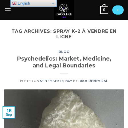
Skip
English
0
to
+
content
TAG ARCHIVES:
SPRAY K-2 À VENDRE EN
LIGNE
BLOG
Psychedelics: Market, Medicine,
and Legal Boundaries
POSTED ON
SEPTEMBER 18, 2025
BY
DROGUERIEVIRAL
18
Sep