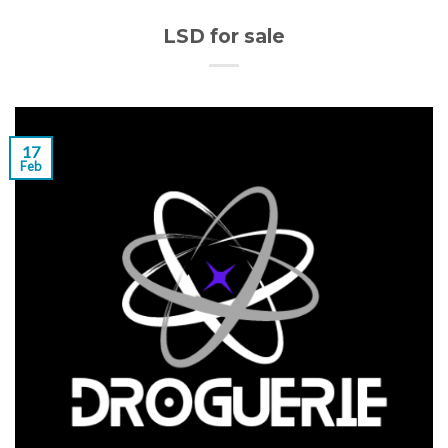
LSD for sale
17
Feb