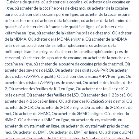
l’Eutylone de qualité
,
où acheter de la cocaïne
,
où acheter de la cocaïne en
ligne
,
où acheter de la cocaïne près de chez moi
,
où acheter de la cocaïne
pure
,
où acheter de la cocaïne pure en ligne
,
où acheter de la cocaïne pure
près de chez moi
,
où acheter de la kétamine
,
où acheter de la kétamine de
qualité
,
où acheter de la kétamine de qualité en ligne
,
où acheter de la
kétamine en ligne
,
où acheter de la kétamine près de chez moi
,
Où acheter
de la MDMA
,
Où acheter de la MDMA en ligne
,
Où acheter de la MDMA
près de moi
,
où acheter de la méthamphétamine
,
où acheter de la
méthamphétamine en ligne
,
où acheter de la méthamphétamine près de
chez moi
,
où acheter de la poudre de cocaïne
,
où acheter de la poudre de
cocaïne en ligne
,
où acheter de la poudre de cocaïne près de chez moi
,
Où
acheter des buvards de LSD
,
Où acheter des cristaux A-PVP
,
Où acheter
des cristaux A-PVP de qualité
,
Où acheter des cristaux A-PVP en ligne
,
Où
acheter des cristaux A-PVP près de chez moi
,
Où acheter des feuilles de K-
2
,
Où acheter des feuilles de K-2 en ligne
,
Où acheter des feuilles de K-2
près de moi
,
Où acheter des feuilles de LSD
,
Où acheter des K-2 SpiceS
,
Où
acheter des K-2 SpiceS en ligne
,
Où acheter des K-2 SpiceS près de moi
,
Où
acheter du 2-CB
,
Où acheter du 2-CB en ligne
,
Où acheter du 2-CB près de
moi
,
Où acheter du 3MMC
,
Où acheter du 3MMC en ligne
,
Où acheter du
4MMC
,
Où acheter du 4MMC en ligne
,
où acheter du crystal meth
,
où
acheter du crystal meth en ligne
,
où acheter du crystal meth près de chez
moi
,
Où acheter du DMT
,
Où acheter du DMT en ligne
,
Où acheter du DMT
près de moi
,
Où acheter du LSD
,
Où acheter du Nembutal
,
Où acheter du