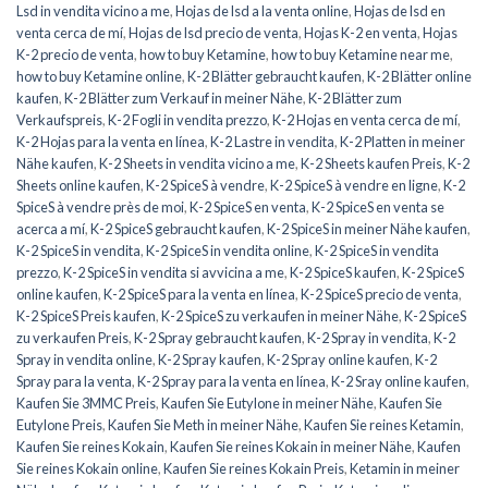
Lsd in vendita vicino a me
,
Hojas de lsd a la venta online
,
Hojas de lsd en
venta cerca de mí
,
Hojas de lsd precio de venta
,
Hojas K-2 en venta
,
Hojas
K-2 precio de venta
,
how to buy Ketamine
,
how to buy Ketamine near me
,
how to buy Ketamine online
,
K-2 Blätter gebraucht kaufen
,
K-2 Blätter online
kaufen
,
K-2 Blätter zum Verkauf in meiner Nähe
,
K-2 Blätter zum
Verkaufspreis
,
K-2 Fogli in vendita prezzo
,
K-2 Hojas en venta cerca de mí
,
K-2 Hojas para la venta en línea
,
K-2 Lastre in vendita
,
K-2 Platten in meiner
Nähe kaufen
,
K-2 Sheets in vendita vicino a me
,
K-2 Sheets kaufen Preis
,
K-2
Sheets online kaufen
,
K-2 SpiceS à vendre
,
K-2 SpiceS à vendre en ligne
,
K-2
SpiceS à vendre près de moi
,
K-2 SpiceS en venta
,
K-2 SpiceS en venta se
acerca a mí
,
K-2 SpiceS gebraucht kaufen
,
K-2 SpiceS in meiner Nähe kaufen
,
K-2 SpiceS in vendita
,
K-2 SpiceS in vendita online
,
K-2 SpiceS in vendita
prezzo
,
K-2 SpiceS in vendita si avvicina a me
,
K-2 SpiceS kaufen
,
K-2 SpiceS
online kaufen
,
K-2 SpiceS para la venta en línea
,
K-2 SpiceS precio de venta
,
K-2 SpiceS Preis kaufen
,
K-2 SpiceS zu verkaufen in meiner Nähe
,
K-2 SpiceS
zu verkaufen Preis
,
K-2 Spray gebraucht kaufen
,
K-2 Spray in vendita
,
K-2
Spray in vendita online
,
K-2 Spray kaufen
,
K-2 Spray online kaufen
,
K-2
Spray para la venta
,
K-2 Spray para la venta en línea
,
K-2 Sray online kaufen
,
Kaufen Sie 3MMC Preis
,
Kaufen Sie Eutylone in meiner Nähe
,
Kaufen Sie
Eutylone Preis
,
Kaufen Sie Meth in meiner Nähe
,
Kaufen Sie reines Ketamin
,
Kaufen Sie reines Kokain
,
Kaufen Sie reines Kokain in meiner Nähe
,
Kaufen
Sie reines Kokain online
,
Kaufen Sie reines Kokain Preis
,
Ketamin in meiner